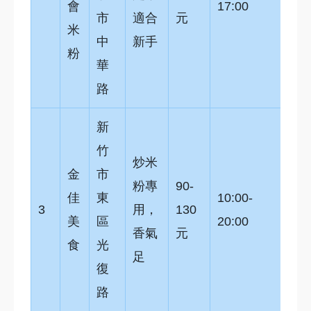
會
17:00
市
適合
元
米
中
新手
粉
華
路
新
竹
炒米
金
市
粉專
90-
佳
東
10:00-
3
用，
130
美
區
20:00
香氣
元
食
光
足
復
路