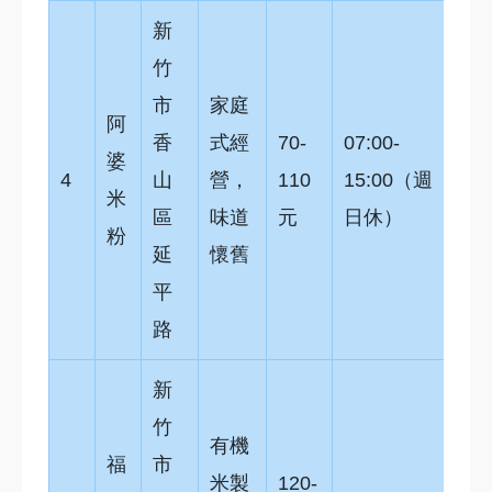
新
竹
市
家庭
阿
香
式經
70-
07:00-
婆
4
山
營，
110
15:00（週
米
區
味道
元
日休）
粉
延
懷舊
平
路
新
竹
有機
福
市
米製
120-