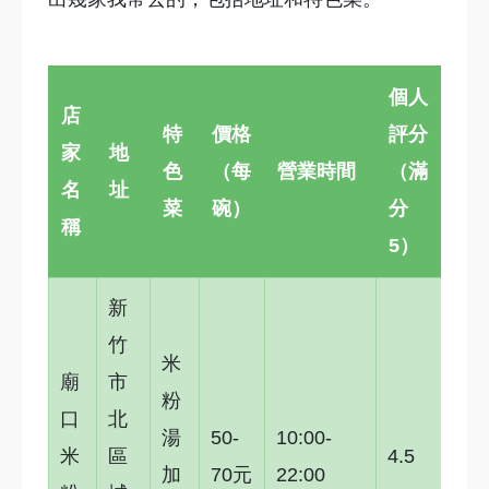
個人
店
特
價格
評分
家
地
色
（每
營業時間
（滿
名
址
菜
碗）
分
稱
5）
新
竹
米
廟
市
粉
口
北
湯
50-
10:00-
米
區
4.5
加
70元
22:00