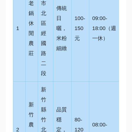
老
市
傳統
鍋
北
日
100-
09:00-
休
區
1
曬，
150
18:00（週
閒
經
米粉
元
一休）
農
國
細緻
莊
路
二
段
新
竹
新
縣
品質
竹
竹
穩
80-
農
08:00-
2
北
定，
120