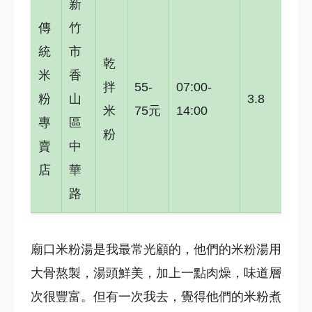
新
傳
竹
統
市
乾
米
香
拌
55-
07:00-
粉
山
3.8
米
75元
14:00
專
區
粉
賣
中
店
華
路
廟口米粉湯是我最常光顧的，他們的米粉湯用
大骨熬製，湯頭鮮美，加上一點肉燥，味道層
次很豐富。但有一次我去，覺得他們的米粉煮