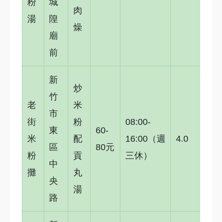
粉
城
肉
湯
隍
燥
廟
前
新
炒
竹
老
米
市
街
粉
08:00-
東
60-
米
配
16:00（週
4.0
區
80元
粉
貢
三休）
中
攤
丸
央
湯
路