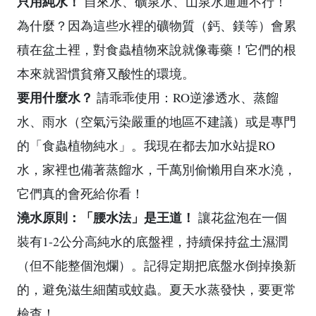
只用純水！
自來水、礦泉水、山泉水通通不行！
為什麼？因為這些水裡的礦物質（鈣、鎂等）會累
積在盆土裡，對食蟲植物來說就像毒藥！它們的根
本來就習慣貧瘠又酸性的環境。
要用什麼水？
請乖乖使用：RO逆滲透水、蒸餾
水、雨水（空氣污染嚴重的地區不建議）或是專門
的「食蟲植物純水」。我現在都去加水站提RO
水，家裡也備著蒸餾水，千萬別偷懶用自來水澆，
它們真的會死給你看！
澆水原則：「腰水法」是王道！
讓花盆泡在一個
裝有1-2公分高純水的底盤裡，持續保持盆土濕潤
（但不能整個泡爛）。記得定期把底盤水倒掉換新
的，避免滋生細菌或蚊蟲。夏天水蒸發快，要更常
檢查！