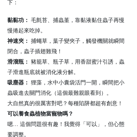
下：
黏黏功：
毛氈苔、捕蟲堇，靠黏液黏住蟲子再慢
慢捲起來吃掉。
神速夾：
捕蠅草，葉子變夾子，觸發機關就瞬間
閉合，蟲子插翅難飛！
滑溜瓶：
豬籠草、瓶子草，用香甜蜜汁引誘，蟲
子滑進瓶底就被消化液分解。
吸塵器：
狸藻，水中小囊袋活門一開，瞬間把小
蟲吸進去關門消化（這個最難親眼看到）。
大自然真的很厲害對吧？每種陷阱都超有創意！
可以養食蟲植物當寵物嗎？
嗯… 這個問題很有趣！我覺得「可以」，但心態
要調整。