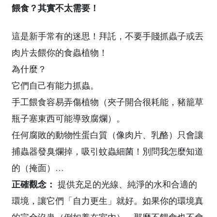
餵食？其實不太需要！
這是新手常有的迷思！拜託，不要手賤抓蟲子或丟
肉片去餵你的食蟲植物！
為什麼？
它們自己有能力抓蟲。
手工餵食容易弄傷植物（夾子開合很耗能，豬籠草
瓶子塞東西可能導致腐爛）。
任何腐敗的動物性蛋白質（像肉片、乳酪）只會讓
捕蟲器發臭爛掉，吸引蚊蟲細菌！別問我怎麼知道
的（掩面）…
正確觀念：
提供充足的光線、純淨的水和合適的
環境，讓它們「自力更生」就好。如果你的環境真
的完全沒蟲（例如養在室內），那麼不餵食也不會