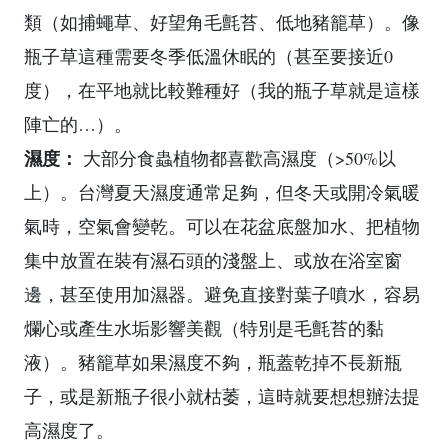
類（如捕蠅草、好望角毛氈苔、低地豬籠草）。像
瓶子草這種需要冬季低溫休眠的（甚至要接近0
度），在平地就比較難種好（我的瓶子草就是這樣
陣亡的…）。
濕度：
大部分食蟲植物都喜歡高濕度（>50%以
上）。台灣夏天濕度通常足夠，但冬天或開冷氣暖
氣時，空氣會變乾。可以在花盆底盤加水、把植物
集中放置在裝有濕石頭的淺盤上、或放在浴室窗
邊，甚至使用加濕器。避免直接對葉子噴水，容易
爛心或產生水垢影響美觀（特別是毛氈苔的黏
液）。豬籠草如果濕度不夠，瓶蓋乾掉不長新瓶
子，或是新瓶子很小就枯萎，這時就要想想辦法提
高濕度了。