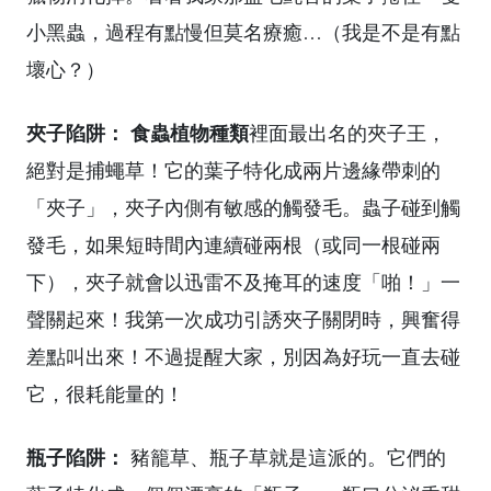
小黑蟲，過程有點慢但莫名療癒…（我是不是有點
壞心？）
夾子陷阱：
食蟲植物種類
裡面最出名的夾子王，
絕對是捕蠅草！它的葉子特化成兩片邊緣帶刺的
「夾子」，夾子內側有敏感的觸發毛。蟲子碰到觸
發毛，如果短時間內連續碰兩根（或同一根碰兩
下），夾子就會以迅雷不及掩耳的速度「啪！」一
聲關起來！我第一次成功引誘夾子關閉時，興奮得
差點叫出來！不過提醒大家，別因為好玩一直去碰
它，很耗能量的！
瓶子陷阱：
豬籠草、瓶子草就是這派的。它們的