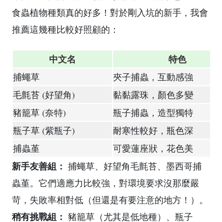
食蟲植物種類真的好多！對於剛入坑的新手，我會
推薦這幾種比較好照顧的：
中文名
特色
捕蠅草
夾子捕蟲，互動感強
毛氈苔 (好望角)
黏黏露珠，顏色多變
豬籠草 (奈特)
瓶子捕蟲，造型獨特
瓶子草 (紫瓶子)
耐寒性較好，瓶色深
捕蟲堇
可愛蓮座狀，花色美
新手友善組：
捕蠅草、好望角毛氈苔、墨西哥捕
蟲堇。它們適應力比較強，對環境要求沒那麼嚴
苛，失敗率相對低（但還是有要注意的地方！）。
稍有挑戰組：
豬籠草（尤其是低地種）、瓶子