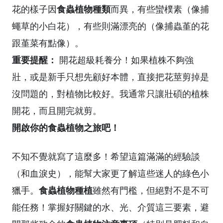
食蟲植物種類
花的樣子因
而異，有些蠻樸素（像捕
蠅草的小白花），有些則滿漂亮的（像捕蟲堇的花
跟堇菜有點像）。
重要提醒：
開花超級耗養分！如果植株不夠強
壯，或是新手只想先顧好本體，直接把花莖剪掉是
沒問題的，對植物比較好。我通常只讓壯碩的植株
開花，而且開完就剪。
開啟你的食蟲植物之旅吧！
不知不覺就寫了這麼多！希望這篇滿滿的經驗談
（和血淚史），能幫大家更了解這些迷人的綠色小
食蟲植物種植
獵手。
雖然有門檻，但絕對不是不可
能任務！掌握好關鍵的水、光、介質這三要素，避