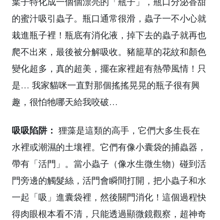
葉子特化成一個個漂亮的「瓶子」，瓶口分泌香甜
的蜜汁吸引蟲子。瓶口通常很滑，蟲子一不小心就
栽進瓶子裡！瓶底有消化液，掉下去的蟲子就再也
爬不出來，最後被分解吸收。豬籠草的花紋和顏色
變化超多，真的超美，擺在家裡超有熱帶風情！只
是… 我家貓咪一直對那個搖搖晃晃的瓶子很有興
趣，很怕牠哪天給我咬破…
吸吸陷阱：
狸藻是這類的高手，它們大多生長在
水裡或潮濕的土壤裡。它們有像小囊袋的捕蟲器，
帶有「活門」。當小蟲子（像水生微生物）碰到活
門旁邊的觸髮絲，活門會瞬間打開，把小蟲子和水
一起「吸」進囊袋裡，然後關門消化！這個過程快
得肉眼根本看不清，只能透過顯微鏡觀察，超神奇