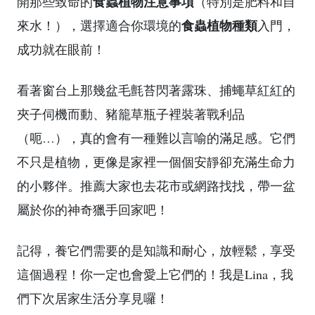
食蟲植物注意事項
開那些致命的
（特別是肥料和自
食蟲植物種類
來水！），選擇適合你環境的
入門，
成功就在眼前！
看著窗台上那幾盆毛氈苔閃著露珠、捕蠅草紅紅的
夾子伺機而動、豬籠草瓶子裡裝著戰利品
（呃…），真的會有一種難以言喻的滿足感。它們
不只是植物，更像是家裡一個個安靜卻充滿生命力
的小夥伴。推薦大家也去花市或網路找找，帶一盆
屬於你的神奇獵手回家吧！
記得，養它們需要的是知識和耐心，放輕鬆，享受
這個過程！你一定也會愛上它們的！我是Lina，我
們下次居家生活分享見囉！