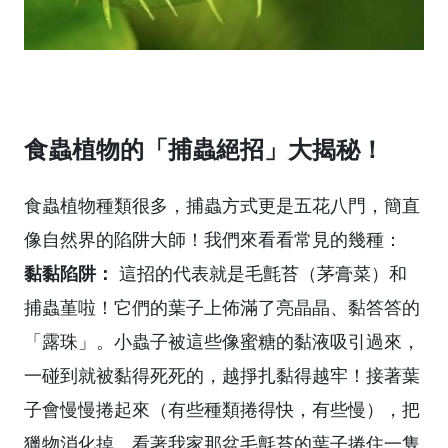
食蟲植物的「捕蟲絕招」大揭秘！
食蟲植物種類很多，捕蟲方式更是五花八門，簡直
像自然界的陷阱大師！我們來看看常見的幾種：
黏黏陷阱：
這招的代表就是毛氈苔（茅膏菜）和
捕蟲堇啦！它們的葉子上佈滿了亮晶晶、黏答答的
「露珠」。小蟲子被這些像蜜糖的黏液吸引過來，
一碰到就被黏得死死的，越掙扎黏得越牢！接著葉
子會慢慢捲起來（有些種類捲得快，有些慢），把
獵物消化掉。看著我家那盆毛氈苔的葉子捲住一隻