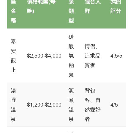
區
價格範圍(每
泉
適合人
我的
名
晚)
類
群
評分
稱
型
碳
泰
酸
情侶、
安
$2,500-$4,000
氫
追求品
4.5/5
觀
鈉
質者
止
泉
湯
源
背包
唯
頭
客、自
$1,200-$2,000
4/5
溫
溫
然愛好
泉
泉
者