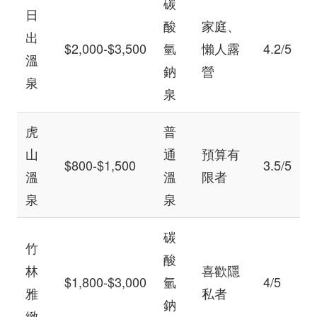
碳
日
酸
家庭、
出
$2,000-$3,500
氫
懶人露
4.2/5
溫
鈉
營
泉
泉
虎
普
山
通
預算有
$800-$1,500
3.5/5
溫
溫
限者
泉
泉
碳
竹
酸
林
喜歡隱
$1,800-$3,000
氫
4/5
雅
私者
鈉
緻