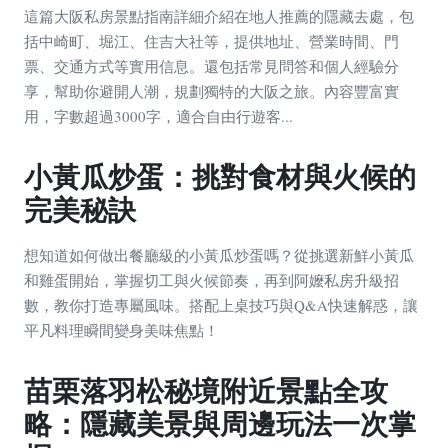
這篇大阪私房景點指南詳細介紹在地人推薦的隱藏去處，包
括中崎町、堀江、住吉大社等，提供地址、營業時間、門
票、交通方式等實用信息。還包括常見問答和個人經驗分
享，幫助你避開人潮，規劃獨特的大阪之旅。內容豐富實
用，字數超過3000字，適合自由行遊客...
小黃瓜炒蛋：挑對食材與火候的
完美秘訣
想知道如何做出餐廳級的小黃瓜炒蛋嗎？從挑選新鮮小黃瓜
和雞蛋開始，掌握切工與火候節奏，再到阿嬤私房升級招
數，教你打造專屬風味。搭配上桌技巧與Q&A快速解惑，讓
平凡料理瞬間變身美味焦點！
苗栗落羽松秘境附近景點全攻
略：隱藏美景與周邊玩法一次掌