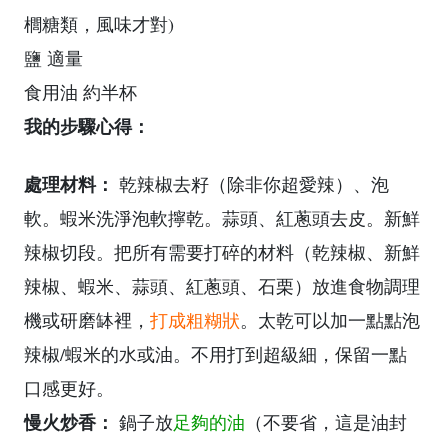
櫚糖類，風味才對)
鹽 適量
食用油 約半杯
我的步驟心得：
處理材料：
乾辣椒去籽（除非你超愛辣）、泡
軟。蝦米洗淨泡軟擰乾。蒜頭、紅蔥頭去皮。新鮮
辣椒切段。把所有需要打碎的材料（乾辣椒、新鮮
辣椒、蝦米、蒜頭、紅蔥頭、石栗）放進食物調理
機或研磨缽裡，
打成粗糊狀
。太乾可以加一點點泡
辣椒/蝦米的水或油。不用打到超級細，保留一點
口感更好。
慢火炒香：
鍋子放
足夠的油
（不要省，這是油封