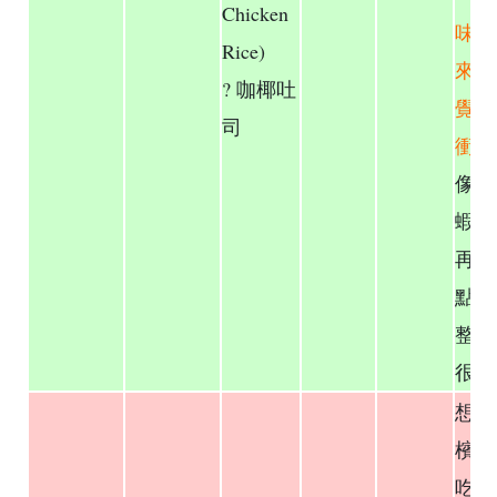
Chicken
味」
Rice)
來說
? 咖椰吐
覺少
司
衝擊
像叻
蝦味
再濃
點？
整體
很穩
想吃
檳城
吃，