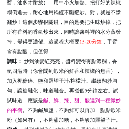
醬，油多才耐放），用中小火加熱。把打好的辣椒
糊倒進去，耐心地用鍋鏟不斷翻炒。對，就是不斷
翻炒！這個步驟很關鍵，目的是要把生味炒掉，把
所有香料的香氣炒出來，同時讓醬料裡的水分蒸發
掉，變得更濃郁。這過程大概要
15-20分鐘
，手臂
會有點酸，但值得！
調味：
炒到油變紅亮亮，醬料變得有點濃稠，香
氣四溢時（你會聞到蝦米的鮮香和辣椒的焦香），
加入椰糖碎、鹽和羅望子汁/檸檬汁。繼續翻炒均
勻，讓糖融化，味道融合。再煮個5分鐘左右。試
試味道，應該是
鹹、鮮、辣、甜、酸達到一種微妙
的平衡
。不夠鹹加鹽，不夠鮮可以再加一點點蝦米
粉（如果有），不夠甜加糖，不夠酸加羅望子汁。