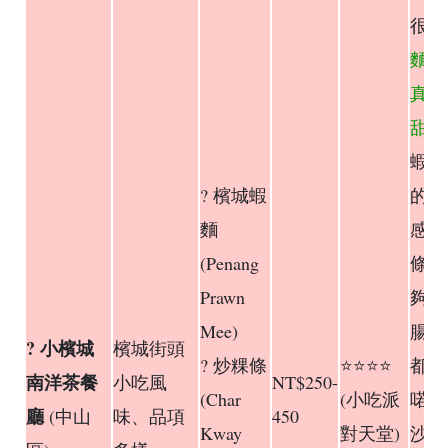
很棒
麵的
真的
甜
，
蝦殼
? 檳城蝦
的濃
麵
感。
(Penang
條的
Prawn
夠，
Mee)
腸、
? 小檳城
檳城街頭
? 炒粿條
⭐⭐⭐⭐
都有
南洋茶餐
小吃風
NT$250-
(Char
(小吃派
喏（
廳
(中山
味、品項
450
Kway
對天堂)
沙拉