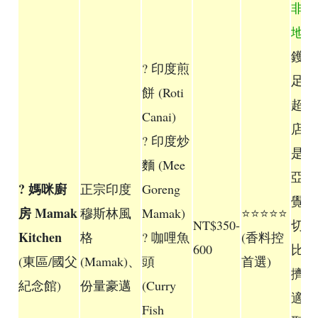
非常
地
，
鑊氣
? 印度煎
足，
餅 (Roti
超酥
Canai)
店員
? 印度炒
是馬
麵 (Mee
亞人
? 媽咪廚
正宗印度
Goreng
覺很
房 Mamak
穆斯林風
Mamak)
⭐⭐⭐⭐⭐
NT$350-
切。
Kitchen
格
? 咖哩魚
(香料控
600
比較
(東區/國父
(Mamak)、
頭
首選)
擠一
紀念館)
份量豪邁
(Curry
適合
Fish