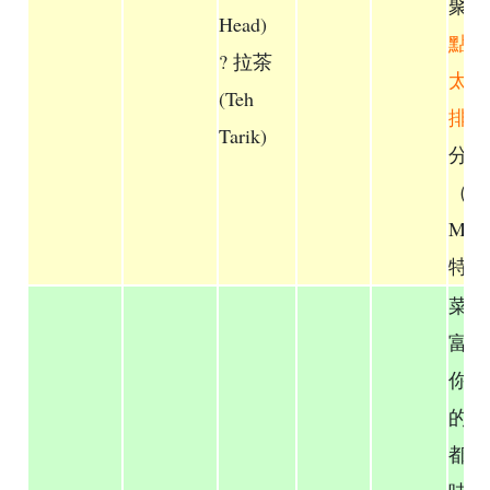
聚餐
Head)
點是
? 拉茶
太好
(Teh
排隊
Tarik)
分菜
（但
Mam
特色
菜單
富，
你想
的經
都有