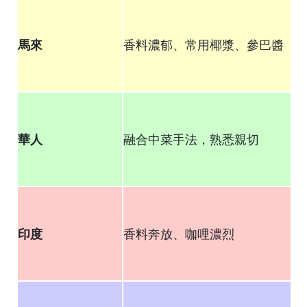
馬來
香料濃郁、常用椰漿、參巴醬
華人
融合中菜手法，熟悉親切
印度
香料奔放、咖哩濃烈