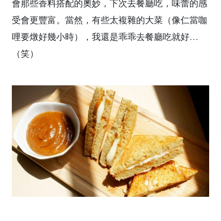
會那些香料搭配的奧妙，下次去餐廳吃，味蕾的感
受會更豐富。當然，有些太複雜的大菜（像仁當咖
哩要燉好幾小時），我還是乖乖去餐廳吃就好…
（笑）