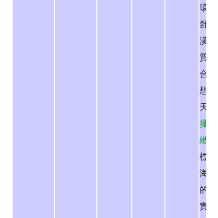
環境
舒適
潢現
質感
合宴
想好
天。
擺盤
緻
，
標準
海南
的雞
實嫩