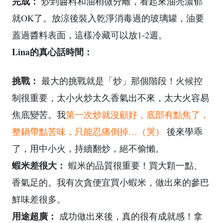
完成：
炒到醬料和油稍微分離，看起來油亮濃郁
就OK了。放涼後裝入乾淨消毒過的玻璃罐，油要
蓋過醬料表面，這樣冷藏可以放1-2週。
Lina的真心話時間：
挑戰：
最大的挑戰就是「炒」那個階段！火候控
制很重要，太小火炒太久香氣出不來，太大火容易
焦底變苦。我
第一次炒就沒顧好，底部有點焦了，
整鍋帶點苦味，只能忍痛倒掉…（哭）
後來學乖
了，用中小火，持續翻炒，絕不偷懶。
蝦米差很大：
蝦米的品質很重要！買大顆一點、
香氣足的。我有次貪便宜買小蝦米，做出來的參巴
鮮味差很多。
用途超廣：
成功做出來後，真的很有成就感！拿