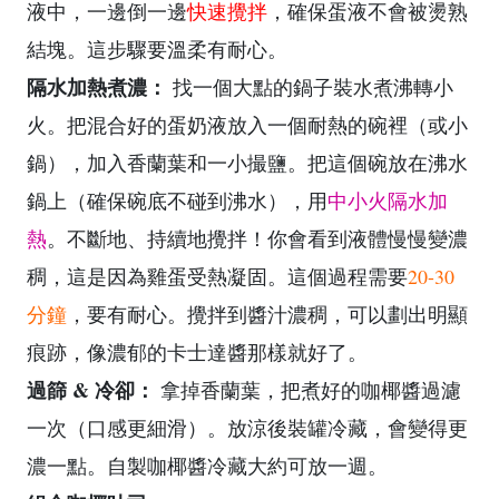
液中，一邊倒一邊
快速攪拌
，確保蛋液不會被燙熟
結塊。這步驟要溫柔有耐心。
隔水加熱煮濃：
找一個大點的鍋子裝水煮沸轉小
火。把混合好的蛋奶液放入一個耐熱的碗裡（或小
鍋），加入香蘭葉和一小撮鹽。把這個碗放在沸水
鍋上（確保碗底不碰到沸水），用
中小火隔水加
熱
。不斷地、持續地攪拌！你會看到液體慢慢變濃
稠，這是因為雞蛋受熱凝固。這個過程需要
20-30
分鐘
，要有耐心。攪拌到醬汁濃稠，可以劃出明顯
痕跡，像濃郁的卡士達醬那樣就好了。
過篩 & 冷卻：
拿掉香蘭葉，把煮好的咖椰醬過濾
一次（口感更細滑）。放涼後裝罐冷藏，會變得更
濃一點。自製咖椰醬冷藏大約可放一週。