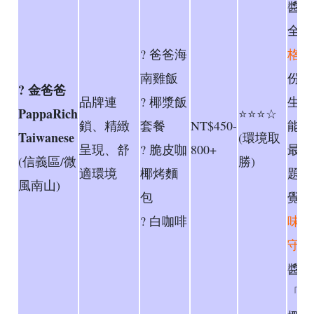
醬料
全。
? 爸爸海
格偏
南雞飯
份量
? 金爸爸
品牌連
? 椰漿飯
生來
PappaRich
⭐⭐⭐☆
鎖、精緻
套餐
NT$450-
能稍
Taiwanese
(環境取
呈現、舒
? 脆皮咖
800+
最大
(信義區/微
勝)
適環境
椰烤麵
題是.
風南山)
包
覺得
? 白咖啡
味偏
守
，
醬不
「野