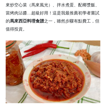
來炒空心菜（馬來風光）、拌水煮蛋、配椰漿飯、
當烤肉沾醬…超級好用！這是我最推薦初學者嘗試
馬來西亞料理食譜
的
之一，雖然步驟有點費工，但
值得投資。