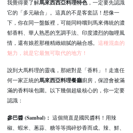
馬來西西亞料理特色
我覺得要了解
，一定要先認識
它的「多元融合」。這真的不是客套話！想像一
下，你在同一盤飯裡，可能同時嚐到馬來傳統的濃
郁香料、華人熟悉的烹調手法、印度濃烈的咖哩風
情，還有娘惹那種精緻細膩的融合感。
這種混血的
魅力，就是它最無可取代的地方！
說到大馬料理的靈魂，那絕對是「香料」！走進任
馬來西亞料理餐廳
何一家正統的
廚房，保證會被滿
滿的香料味包圍。以下幾個超級核心的，你一定要
認識：
參巴醬 (Sambal)：
這個簡直是國民醬料！用辣
椒、蝦米、蔥蒜、糖等等搗碎炒香而成。辣、鮮、