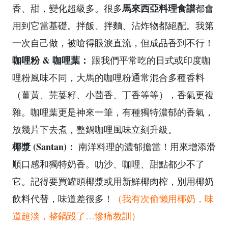
馬來西亞料理食譜
香、甜，變化超級多。很多
都會
用到它當基礎。拌飯、拌麵、沾炸物都絕配。我第
一次自己做，被嗆得眼淚直流，但成品香到不行！
咖哩粉 & 咖哩葉：
跟我們平常吃的日式或印度咖
哩粉風味不同，大馬的咖哩粉通常混合多種香料
（薑黃、芫荽籽、小茴香、丁香等等），香氣更複
雜。咖哩葉更是神來一筆，有種獨特濃郁的香氣，
放幾片下去煮，整鍋咖哩風味立刻升級。
椰漿 (Santan)：
南洋料理的濃郁擔當！用來增添滑
順口感和獨特奶香。叻沙、咖哩、甜點都少不了
它。記得要買罐頭椰漿或用新鮮椰肉榨，別用椰奶
飲料代替，味道差很多！
（我有次偷懶用椰奶，味
道超淡，整鍋毀了…慘痛教訓）