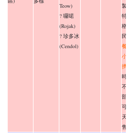
區)
多樣
Teow)
製醬
? 囉喏
特別
(Rojak)
格相
? 珍多冰
民。
(Cendol)
餐空
小、
擠
，
時間
不舒
部分
可能
天備
售罄