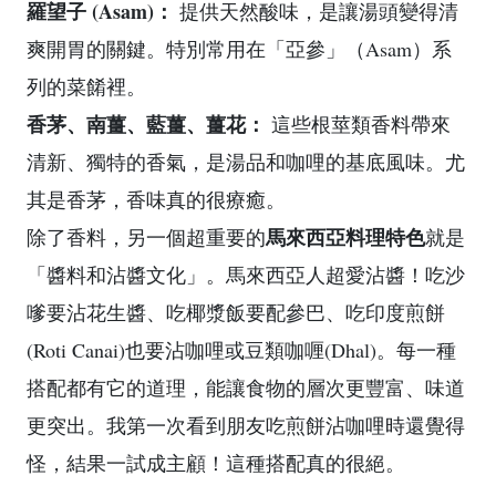
羅望子 (Asam)：
提供天然酸味，是讓湯頭變得清
爽開胃的關鍵。特別常用在「亞參」（Asam）系
列的菜餚裡。
香茅、南薑、藍薑、薑花：
這些根莖類香料帶來
清新、獨特的香氣，是湯品和咖哩的基底風味。尤
其是香茅，香味真的很療癒。
馬來西亞料理特色
除了香料，另一個超重要的
就是
「醬料和沾醬文化」。馬來西亞人超愛沾醬！吃沙
嗲要沾花生醬、吃椰漿飯要配參巴、吃印度煎餅
(Roti Canai)也要沾咖哩或豆類咖喱(Dhal)。每一種
搭配都有它的道理，能讓食物的層次更豐富、味道
更突出。我第一次看到朋友吃煎餅沾咖哩時還覺得
怪，結果一試成主顧！這種搭配真的很絕。