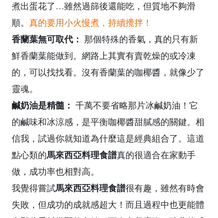
煮出蛋花了…雖然過篩後還能吃，但質地不夠滑
順。
真的要用小火慢煮，持續攪拌！
香蘭葉無可取代：
那個特殊的香氣，真的只有新
鮮香蘭葉能做到。網路上其實有賣乾燥的或冷凍
的，可以找找看。沒有香蘭葉的咖椰醬，就像少了
靈魂。
鹹奶油是精髓：
千萬不要省略那片冰鹹奶油！它
的鹹味和冰涼感，是平衡咖椰醬甜膩感的關鍵。相
信我，試過你就知道為什麼這是經典組合了。這道
馬來西亞料理食譜
點心類的
真的很適合在家動手
做，成功率也相對高。
馬來西亞料理食譜
我覺得嘗試
很有趣，雖然有時會
失敗，但成功的成就感超大！而且過程中也更能體