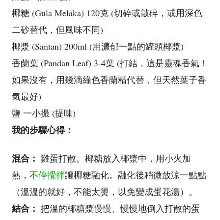
椰糖 (Gula Melaka) 120克 (切碎或敲碎，或用深色
二砂替代，但風味不同)
椰漿 (Santan) 200ml (用濃郁一點的罐頭椰漿)
香蘭葉 (Pandan Leaf) 3-4葉 (打結，這是靈魂香氣！
如果沒有，用幾滴綠色香蘭精代替，但天然葉子香
氣最好)
鹽 一小撮 (提味)
我的步驟心得：
混合：
雞蛋打散。椰糖放入椰漿中，用小火加
熱，
不停攪拌
讓椰糖融化。融化後稍微放涼一點點
（溫溫的就好，不能太燙，以免變成蛋花湯）。
結合：
把溫的椰糖漿慢慢、慢慢地倒入打散的蛋