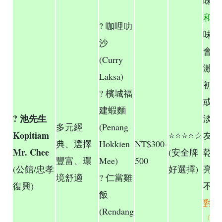
味
較
和
，
? 咖哩叻
味有
沙
會太
(Curry
激，
Laksa)
初次
? 檳城福
或口
建蝦麵
? 池先生
淡的
多元經
(Penang
Kopitiam
⭐⭐⭐⭐☆
友。
典、選擇
Hokkien
NT$300-
Mr. Chee
(安全牌
乾淨
豐富、環
Mee)
500
(公館/忠孝
好選擇)
亮，
境舒適
? 仁當雞
復興)
不錯
飯
對追
(Rendang
「重