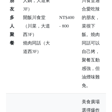
朋
人鍋，大道東
川食堂適
友
3F）
合愛吃辣
多
開飯川食堂
NT$400
的朋友，
人
（川菜，大道
- 800
菜很下
聚
西3F）
飯。燒肉
餐
燒肉同話（大
同話可以
道西3F）
自己烤，
聚餐互動
感強，但
油煙味難
免。
美食廣場
選擇爆炸