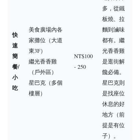
多，從鐵
板燒、拉
美食廣場內各
麵到滷味
快
家攤位（大道
都有。繼
速
東3F）
光香香雞
簡
NT$100
繼光香香雞
是逛街解
餐/
- 250
（戶外區）
饞必備。
小
星巴克（多個
星巴克則
吃
樓層）
是找座位
休息的好
地方（前
提是有位
子）。