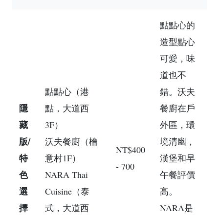
點點心的
造型點心
可愛，味
道也不
點點心（港
錯。沃夫
隱
點，大道西
餐廚在戶
藏
3F）
外區，環
版/
沃夫餐廚（檜
境清幽，
NT$400
特
意村1F）
漢堡和早
- 700
色
NARA Thai
午餐評價
選
Cuisine（泰
高。
擇
式，大道西
NARA是