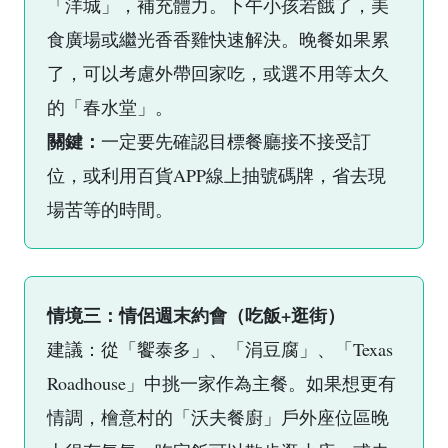
「洋城」，補充體力。下午小孩若餓了，美
食廣場或繼光香香雞快速解決。晚餐如果累
了，可以考慮外帶回家吃，或選不用等太久
的「春水堂」。
關鍵：
一定要先確認目標餐廳接不接受訂
位，或利用百貨APP線上抽號碼牌，省去現
場苦等的時間。
情境三：情侶週末約會（吃飯+逛街）
建議：從「饗泰多」、「涓豆腐」、「Texas
Roadhouse」中挑一家作為主餐。如果想更有
情調，檜意村的「沃夫餐廚」戶外座位區晚