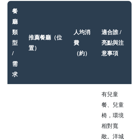
餐
廳
類
人均消
適合誰 /
推薦餐廳（位
型
費
亮點與注
置）
/
（約）
意事項
需
求
有兒童
餐、兒童
椅，環境
相對寬
敞。洋城