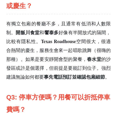
或慶生？
有獨立包廂的餐廳不多，且通常有低消和人數限
開飯川食堂
饗泰多
制。
和
好像有半開放式的隔間，
Texas Roadhouse
比較有隱私性。
空間很大，很適
合熱鬧的慶生，服務生會來一起唱歌跳舞（很嗨的
春水堂
那種）。如果是要安靜開會型的聚餐，
的沙
發區或許是個選擇，但前提是要能訂到位子。強烈
事先電話預訂並確認包廂細節
建議無論如何都要
。
Q3: 停車方便嗎？用餐可以折抵停車
費嗎？