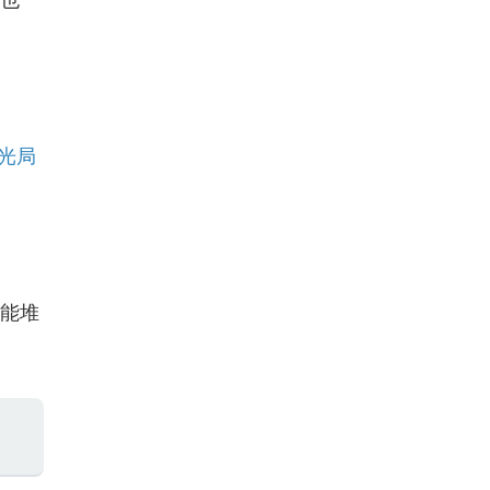
準也
光局
只能堆