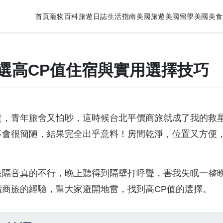
首頁
寵物百科
旅遊日誌
生活指南
美國旅遊
美國留學
美國美食
選高CP值住宿與實用選擇技巧
貴，青年旅舍又怕吵，這時候台北平價商旅就成了我的救
不會很簡陋，結果完全出乎意料！房間乾淨，位置又方便
旅隔音真的不行，晚上聽得到隔壁打呼聲，害我失眠一整
商旅的經驗，幫大家避開地雷，找到高CP值的選擇。