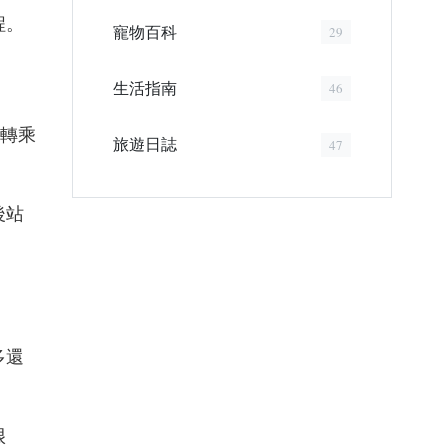
程。
寵物百科
29
生活指南
46
是轉乘
旅遊日誌
47
後站
多還
很