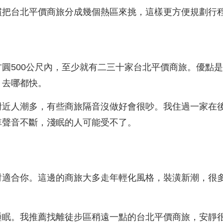
慣把台北平價商旅分成幾個熱區來挑，這樣更方便規劃行
圓500公尺內，至少就有二三十家台北平價商旅。優點
，去哪都快。
附近人潮多，有些商旅隔音沒做好會很吵。我住過一家在
車聲音不斷，淺眠的人可能受不了。
對適合你。這邊的商旅大多走年輕化風格，裝潢新潮，很
睡眠。我推薦找離徒步區稍遠一點的台北平價商旅，安靜