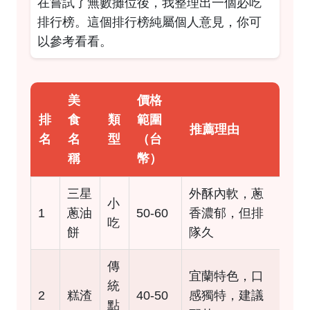
在嘗試了無數攤位後，我整理出一個必吃
排行榜。這個排行榜純屬個人意見，你可
以參考看看。
美
價格
排
食
類
範圍
推薦理由
名
名
型
（台
稱
幣）
三星
外酥內軟，蔥
小
1
蔥油
50-60
香濃郁，但排
吃
餅
隊久
傳
宜蘭特色，口
統
2
糕渣
40-50
感獨特，建議
點