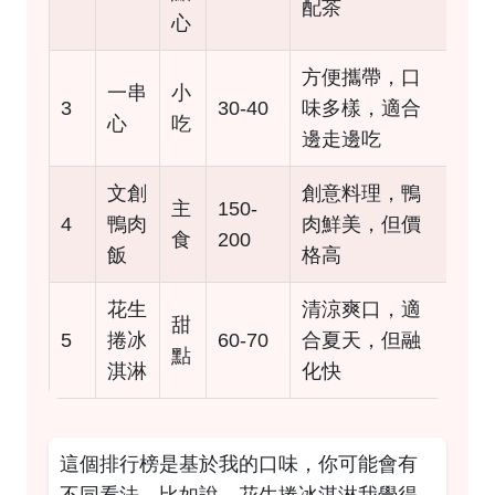
配茶
心
方便攜帶，口
一串
小
3
30-40
味多樣，適合
心
吃
邊走邊吃
文創
創意料理，鴨
主
150-
4
鴨肉
肉鮮美，但價
食
200
飯
格高
花生
清涼爽口，適
甜
5
捲冰
60-70
合夏天，但融
點
淇淋
化快
這個排行榜是基於我的口味，你可能會有