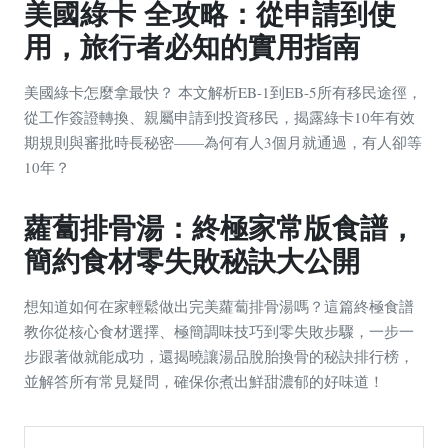
美國綠卡 全攻略：從申請到使
用，旅行者必知的實用指南
美國綠卡怎麼拿最快？ 本文解析EB-1到EB-5所有移民途徑，
從工作簽證轉換、親屬申請到投資移民，揭露綠卡10年有效
期規則與審批時長秘密——為何有人3個月就通過，有人卻等
10年？
蘿蔔排骨湯：終極家常版食譜，
簡約食材零失敗秘訣大公開
想知道如何在家輕鬆做出完美蘿蔔排骨湯嗎？這篇終極食譜
教你從核心食材選擇、極簡調味技巧到零失敗步驟，一步一
步跟著做就能成功，還揭曉讓湯品脫胎換骨的秘訣排行榜，
並解答所有常見疑問，確保你煮出鮮甜濃郁的好味道！