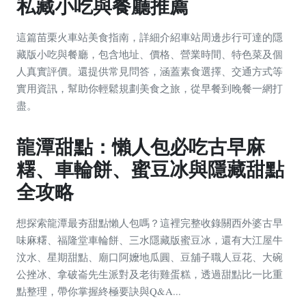
私藏小吃與餐廳推薦
這篇苗栗火車站美食指南，詳細介紹車站周邊步行可達的隱
藏版小吃與餐廳，包含地址、價格、營業時間、特色菜及個
人真實評價。還提供常見問答，涵蓋素食選擇、交通方式等
實用資訊，幫助你輕鬆規劃美食之旅，從早餐到晚餐一網打
盡。
龍潭甜點：懶人包必吃古早麻
糬、車輪餅、蜜豆冰與隱藏甜點
全攻略
想探索龍潭最夯甜點懶人包嗎？這裡完整收錄關西外婆古早
味麻糬、福隆堂車輪餅、三水隱藏版蜜豆冰，還有大江屋牛
汶水、星期甜點、廟口阿嬤地瓜圓、豆舖子職人豆花、大碗
公挫冰、拿破崙先生派對及老街雞蛋糕，透過甜點比一比重
點整理，帶你掌握終極要訣與Q&A...