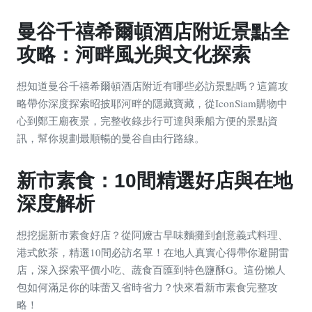
曼谷千禧希爾頓酒店附近景點全
攻略：河畔風光與文化探索
想知道曼谷千禧希爾頓酒店附近有哪些必訪景點嗎？這篇攻
略帶你深度探索昭披耶河畔的隱藏寶藏，從IconSiam購物中
心到鄭王廟夜景，完整收錄步行可達與乘船方便的景點資
訊，幫你規劃最順暢的曼谷自由行路線。
新市素食：10間精選好店與在地
深度解析
想挖掘新市素食好店？從阿嬤古早味麵攤到創意義式料理、
港式飲茶，精選10間必訪名單！在地人真實心得帶你避開雷
店，深入探索平價小吃、蔬食百匯到特色鹽酥G。這份懶人
包如何滿足你的味蕾又省時省力？快來看新市素食完整攻
略！