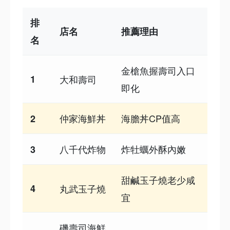
排
店名
推薦理由
名
金槍魚握壽司入口
1
大和壽司
即化
仲家海鮮丼
海膽丼CP值高
2
八千代炸物
炸牡蠣外酥內嫩
3
甜鹹玉子燒老少咸
4
丸武玉子燒
宜
磯壽司海鮮