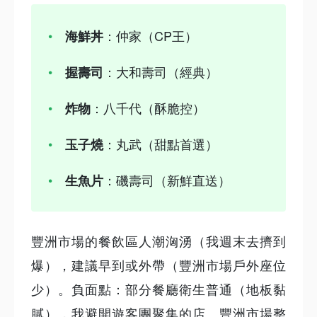
：仲家（CP王）
海鮮丼
：大和壽司（經典）
握壽司
：八千代（酥脆控）
炸物
：丸武（甜點首選）
玉子燒
：磯壽司（新鮮直送）
生魚片
豐洲市場的餐飲區人潮洶湧（我週末去擠到
爆），建議早到或外帶（豐洲市場戶外座位
少）。負面點：部分餐廳衛生普通（地板黏
膩），我避開遊客團聚集的店。豐洲市場整