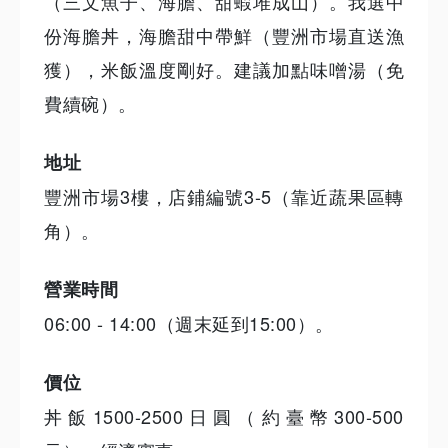
（三文魚子、海膽、甜蝦堆成山）。我選中
份海膽丼，海膽甜中帶鮮（豐洲市場直送漁
獲），米飯溫度剛好。建議加點味噌湯（免
費續碗）。
地址
豐洲市場3樓，店鋪編號3-5（靠近蔬果區轉
角）。
營業時間
06:00 - 14:00（週末延到15:00）。
價位
丼飯1500-2500日圓（約臺幣300-500