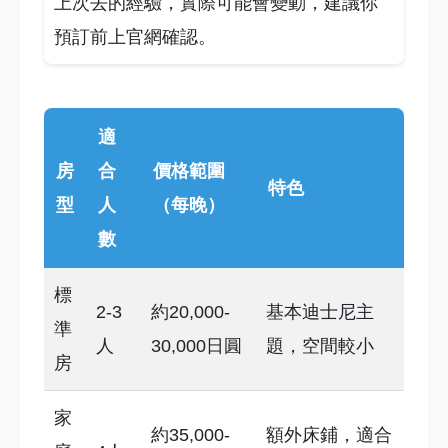
上次去的經驗，實際可能會變動，建議你
預訂前上官網確認。
適
房
合
價格範圍
特色
型
人
（每晚）
數
標
2-3
約20,000-
基本迪士尼主
準
人
30,000日圓
題，空間較小
房
家
約35,000-
額外床鋪，適合