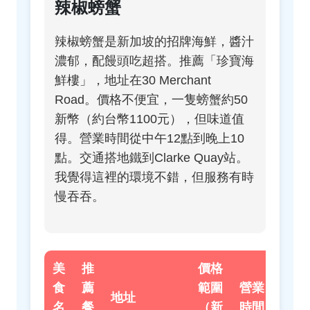
辣椒螃蟹
辣椒螃蟹是新加坡的招牌海鮮，醬汁
濃郁，配饅頭吃超搭。推薦「珍寶海
鮮樓」，地址在30 Merchant
Road。價格不便宜，一隻螃蟹約50
新幣（約台幣1100元），但味道值
得。營業時間從中午12點到晚上10
點。交通搭地鐵到Clarke Quay站。
我覺得這裡的環境不錯，但服務有時
慢吞吞。
美
推
價格
食
薦
範圍
營業
地址
交
名
餐
（新
時間