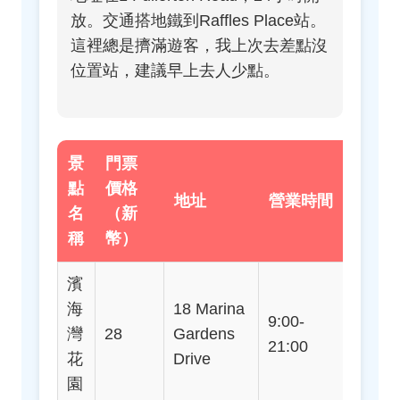
放。交通搭地鐵到Raffles Place站。
這裡總是擠滿遊客，我上次去差點沒
位置站，建議早上去人少點。
景
門票
點
價格
地址
營業時間
交通
名
（新
稱
幣）
濱
海
18 Marina
9:00-
地鐵Ba
灣
28
Gardens
21:00
站
花
Drive
園