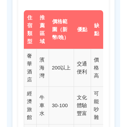
住
推
價格範
宿
薦
缺
圍（新
優點
類
區
點
幣/晚）
型
域
奢
濱
價
華
交通
海
200以上
格
酒
便利
灣
高
店
經
可
牛
文化
濟
能
車
30-100
體驗
旅
吵
水
豐富
館
雜