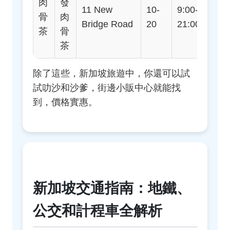
肉
發
地
11 New
10-
9:00-
骨
肉
Out
Bridge Road
20
21:00
茶
骨
Pa
茶
除了這些，新加坡旅遊中，你還可以試
試叻沙和沙爹，街邊小販中心就能找
到，價格實惠。
新加坡交通指南：地鐵、
公交和計程車全解析