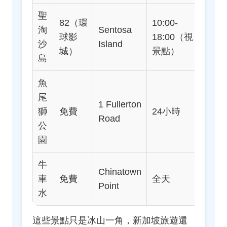
聖
82（環
10:00-
地鐵
淘
Sentosa
球影
18:00（視
Harbo
沙
Island
城）
景點）
站轉
島
魚
尾
1 Fullerton
地鐵Ra
獅
免費
24小時
Road
Plac
公
園
牛
Chinatown
地鐵
車
免費
全天
Point
Chin
水
這些景點只是冰山一角，新加坡旅遊還