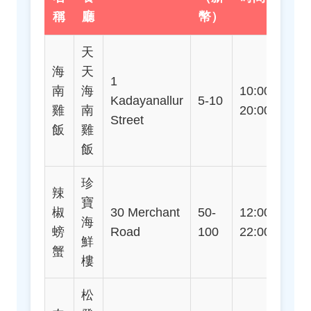
稱
廳
幣）
天
海
天
1
地
南
海
10:00-
Kadayanallur
5-10
Chi
雞
南
20:00
Street
站
飯
雞
飯
珍
辣
寶
地
椒
30 Merchant
50-
12:00-
海
Cla
螃
Road
100
22:00
鮮
Qu
蟹
樓
松