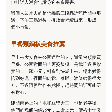
但排隊人潮會告訴你它有多厲害。
我個人最常去的是信義路三段靠近龍門國中那
邊。下午三點過後，攤販會陸續出來，形成一
個小市集。
早餐類銅板美食推薦
早上來大安森林公園運動的人，通常會順便買
早餐。公園對面的「阿婆飯糰」是我吃過最紮
實的，一顆35元，料多到快爆出來。糯米煮得
恰到好處，裡面的肉鬆、菜脯、油條給得很大
方。不過阿婆動作有點慢，趕時間的話可能要
有耐心。
建國南路上的「永和豆漿大王」也是老字號。
他們的燒餅油條25元，豆漿15元，價格十年沒