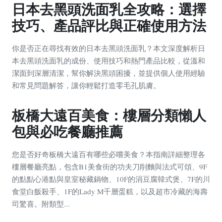
日本去黑頭洗面乳全攻略：選擇
技巧、產品評比與正確使用方法
你是否正在尋找有效的日本去黑頭洗面乳？本文深度解析日
本去黑頭洗面乳的成份、使用技巧和熱門產品比較，從溫和
潔面到深層清潔，幫你解決黑頭困擾，並提供個人使用經驗
和常見問題解答，讓你輕鬆打造零毛孔肌膚。
板橋大遠百美食：樓層分類懶人
包與必吃餐廳推薦
您是否好奇板橋大遠百有哪些必嚐美食？本指南詳細整理各
樓層餐廳亮點，包含B1美食街的功夫刀削麵與法式可頌、9F
的點點心港點與皇室秘藏鍋物、10F的涓豆腐韓式煲、7F的川
食堂白飯殺手、1F的Lady M千層蛋糕，以及超市冷藏的海壽
司驚喜。附類型...