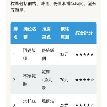
標準包括價格、味道、份量和排隊時間。滿分
五顆星。
排
攤位名
推薦
價格
綜合評分
名
稱
菜色
範圍
阿婆飯
傳統飯
1
35元
★★★★★
糰
糰
乾麵
林家乾
2
+魚丸
70元
★★★★☆
麵
湯
永和豆
燒餅油
3
25元
★★★★☆