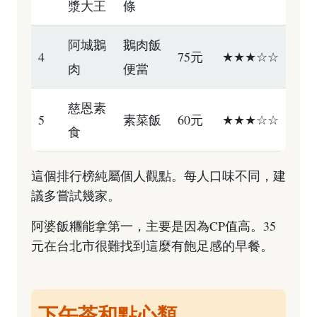
漿大王
條
阿城鵝
鵝肉飯
4
75元
★★★☆☆
肉
便當
慈恩素
5
素菜飯
60元
★★★☆☆
食
這個排行榜純屬個人觀點。每人口味不同，建
議多嘗試幾家。
阿婆飯糰能拿第一，主要是因為CP值高。35
元在台北市很難找到這麼有飽足感的早餐。
下午茶和點心類