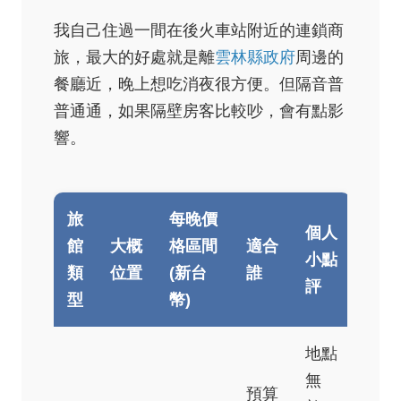
我自己住過一間在後火車站附近的連鎖商
旅，最大的好處就是離
雲林縣政府
周邊的
餐廳近，晚上想吃消夜很方便。但隔音普
普通通，如果隔壁房客比較吵，會有點影
響。
旅
每晚價
個人
館
大概
格區間
適合
小點
類
位置
(新台
誰
評
型
幣)
地點
無
預算