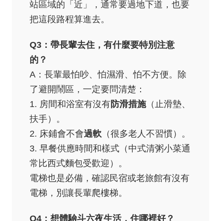
站區域的「近」，通常要過地下道，也要
把這段路程算進去。
Q3：帶長輩去住，有什麼要特別注意
的？
A：長輩最怕吵、怕濕滑、怕不方便。除
了避開鬧區，一定要問清楚：
1. 房間和浴室有沒有
防滑措施
（止滑墊、
扶手）。
2. 床鋪會不會
過軟
（很多老人不習慣）。
3. 早餐供應時間和樣式（中式清粥小菜通
常比西式麵包受歡迎）。
電梯也是必備，確認民宿或老旅館有沒有
電梯，別讓長輩爬樓梯。
Q4：想體驗斗六夜生活，住哪裡好？