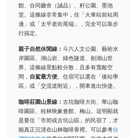
館、合同廳舍（誠品）、籽公園、墨池
堂。這條線非常集中，住「火車站前站周
邊」或「太平老街尾端」，完全可以靠步
行搞定。
親子自然休閒線：
斗六人文公園、藝術水
岸園區、湖山岩、綠色隧道、劍湖山世
界。這條線景點較分散，且多有寬敞空
間，
自駕最方便
。住宿可以選在「後站學
區」或「交流道附近」，開車進出快捷。
咖啡莊園山景線：
古坑咖啡大街、華山咖
啡園區、桂林映象會館、梅山。這明顯就
是要住「市郊或古坑山區」的民宿了，才
能真正沉浸在山林咖啡香裡。可以參考
台