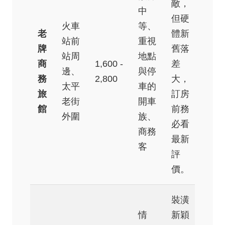
敵，
中
但硬
火車
等、
老
體新
站前
重視
牌
舊落
站周
地點
商
1,600 -
差
邊、
與停
務
2,800
大，
太平
車的
旅
訂房
老街
開車
館
前務
外圍
族、
必看
商務
最新
客
評
價。
裝潢
情
新穎