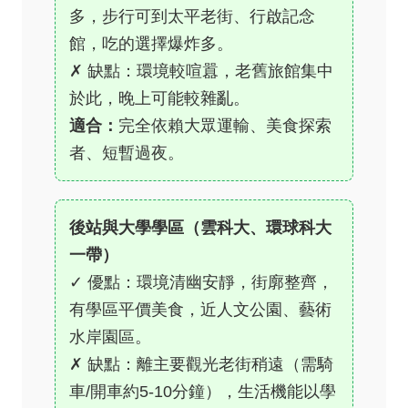
多，步行可到太平老街、行啟記念
館，吃的選擇爆炸多。
✗ 缺點：環境較喧囂，老舊旅館集中
於此，晚上可能較雜亂。
適合：
完全依賴大眾運輸、美食探索
者、短暫過夜。
後站與大學學區（雲科大、環球科大
一帶）
✓ 優點：環境清幽安靜，街廓整齊，
有學區平價美食，近人文公園、藝術
水岸園區。
✗ 缺點：離主要觀光老街稍遠（需騎
車/開車約5-10分鐘），生活機能以學