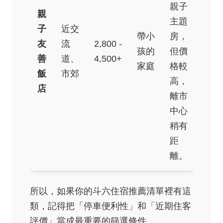
親子
親
主題
子
近交
帶小
房，
友
流
2,800 -
孩的
但價
善
道、
4,500+
家庭
格較
飯
市郊
高，
店
離市
中心
稍有
距
離。
所以，如果你的斗六住宿推薦清單裡有這
類，記得把「停車便利性」和「近期住客
評價」當成最重要的篩選條件。