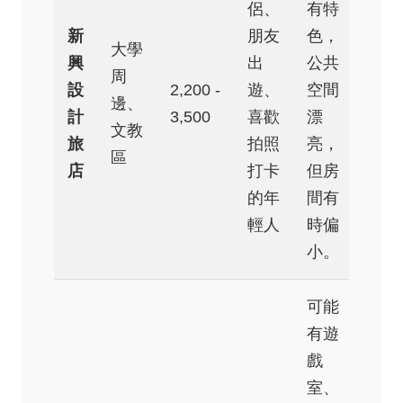
侶、
有特
新
朋友
色，
大學
興
出
公共
周
設
2,200 -
遊、
空間
邊、
計
3,500
喜歡
漂
文教
旅
拍照
亮，
區
店
打卡
但房
的年
間有
輕人
時偏
小。
可能
有遊
戲
室、