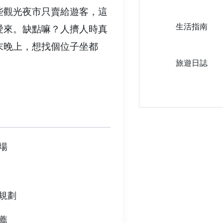
些觀光夜市只賣給遊客，這
生活指南
愛來。缺點嘛？人擠人時真
末晚上，想找個位子坐都
旅遊日誌
場
規劃
薦