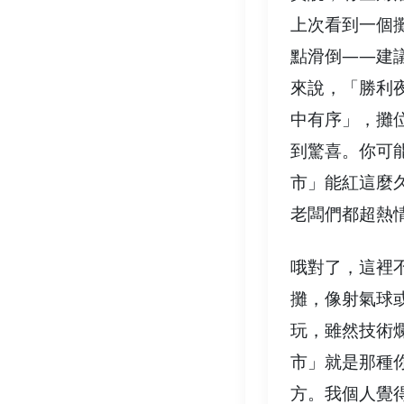
上次看到一個
點滑倒——建
來說，「勝利
中有序」，攤
到驚喜。你可
市」能紅這麼
老闆們都超熱
哦對了，這裡
攤，像射氣球
玩，雖然技術
市」就是那種
方。我個人覺