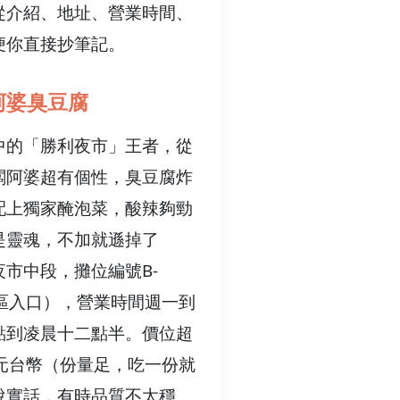
從介紹、地址、營業時間、
便你直接抄筆記。
阿婆臭豆腐
中的「勝利夜市」王者，從
闆阿婆超有個性，臭豆腐炸
配上獨家醃泡菜，酸辣夠勁
是靈魂，不加就遜掉了
市中段，攤位編號B-
戲區入口），營業時間週一到
點到凌晨十二點半。價位超
0元台幣（份量足，吃一份就
說實話，有時品質不太穩