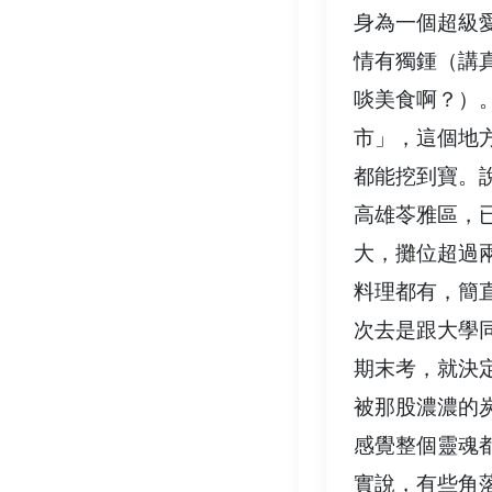
身為一個超級
情有獨鍾（講
啖美食啊？）
市」，這個地
都能挖到寶。
高雄苓雅區，
大，攤位超過
料理都有，簡
次去是跟大學
期末考，就決
被那股濃濃的
感覺整個靈魂
實說，有些角