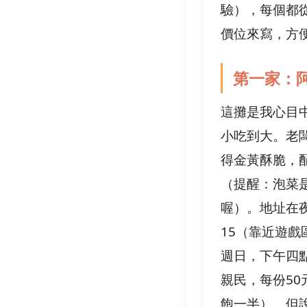
驗），每個都
價位來寫，方
第一家：
這攤是我心目
小吃到大。老
得金黃酥脆，
（提醒：泡菜
喔）。地址在夜
15（靠近遊
週日，下午四
親民，每份5
飽一半）。但