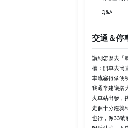
Q&A
交通＆停
講到怎麼去「
槽：開車去簡
車流塞得像便
我通常建議搭
火車站出發，
走個十分鐘就
也行，像33號