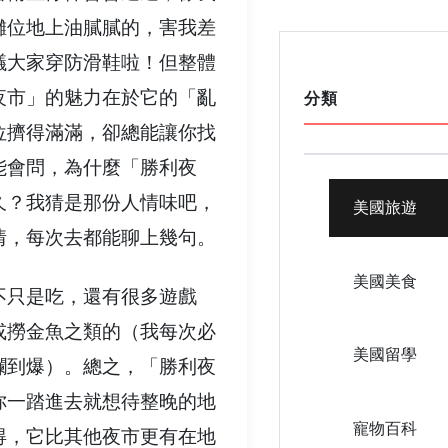
攤位地上油膩膩的，害我差
議大家穿防滑鞋啦！但整體
夜市」的魅力在於它的「亂
分類
位擠得滿滿，卻總能讓你找
能會問，為什麼「勝利夜
久？我猜是那份人情味吧，
美國旅遊
情，每次去都能聊上幾句。
美國美食
不只是吃，還有很多遊戲
或撈金魚之類的（我每次必
美國留學
爛到爆）。總之，「勝利夜
你一踏進去就想待整晚的地
寵物百科
得，它比其他夜市更有在地