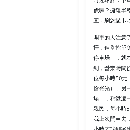
附近站牌，下
價嘛？捷運單
宜，刷悠遊卡才
開車的人注意
擇，但別指望
停車場」，就
到，營業時間
位每小時50
搶光光）。另
場」，稍微遠
親民，每小時
我上次開車去
小時才找到路