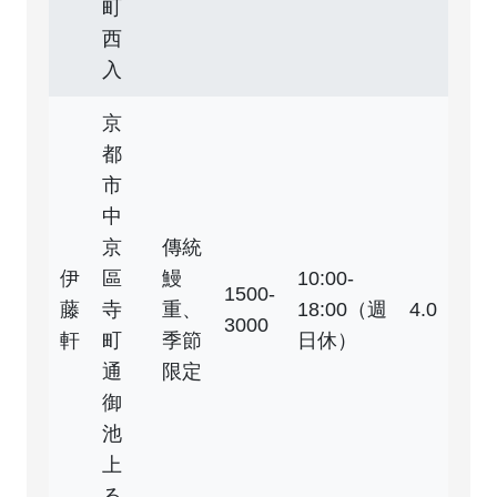
町
西
入
京
都
市
中
京
傳統
伊
區
鰻
10:00-
1500-
藤
寺
重、
18:00（週
4.0
3000
軒
町
季節
日休）
通
限定
御
池
上
る