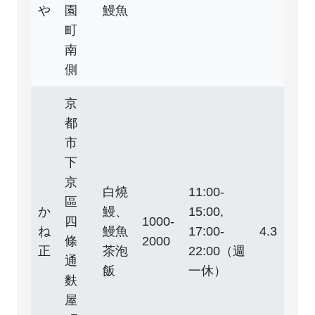
や
園
鰻魚
町
南
側
京
都
市
下
京
白燒
11:00-
區
か
鰻、
15:00,
四
1000-
ね
鰻魚
17:00-
4.3
條
2000
正
茶泡
22:00（週
通
飯
一休）
麩
屋