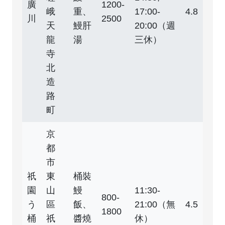
廣
1200-
峨
重、
17:00-
4.8
川
2500
天
鰻肝
20:00（週
龍
湯
三休）
寺
北
造
路
町
京
都
市
祇
東
桶裝
園
山
鰻
11:30-
800-
う
區
飯、
21:00（無
4.5
1800
桶
祇
醬燒
休）