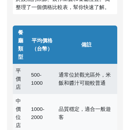
整理了一個價格比較表，幫你快速了解。
餐
廳
平均價格
備註
類
（台幣）
型
平
500-
通常位於觀光區外，米
價
1000
飯和醬汁可能較普通
店
中
價
1000-
品質穩定，適合一般遊
位
2000
客
店