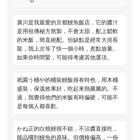
廣川是我最愛的京都鰻魚飯店，它的醬汁
是用祖傳秘方熬製，不會太甜，配上鬆軟
的米飯，簡直絕配。但缺點是經常大排長
龍，我上次等了快一個小時，差點放棄。
如果你時間緊，可能得考慮其他選項。
祇園う桶や的桶裝鰻飯很有特色，用木桶
盛裝，保溫效果好，吃起來熱騰騰的。不
過，我覺得他們的米飯有時偏硬，可能不
是每個人都喜歡。
かね正的白燒鰻很不錯，不沾醬直接吃，
能品嚐到鰻魚的原味。但價格偏高，一份