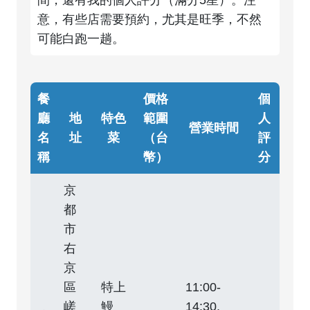
間，還有我的個人評分（滿分5星）。注
意，有些店需要預約，尤其是旺季，不然
可能白跑一趟。
餐
價格
個
廳
地
特色
範圍
人
營業時間
名
址
菜
（台
評
稱
幣）
分
京
都
市
右
京
區
特上
11:00-
嵯
鰻
14:30,