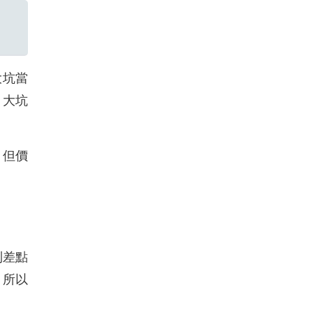
大坑當
，大坑
，但價
到差點
。所以