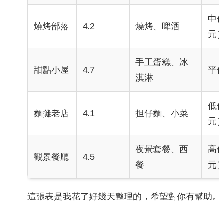
中
燒烤部落
4.2
燒烤、啤酒
元
手工蛋糕、冰
甜點小屋
4.7
平
淇淋
低
麵攤老店
4.1
担仔麵、小菜
元
夜景套餐、西
高
觀景餐廳
4.5
餐
元
這張表是我花了好幾天整理的，希望對你有幫助