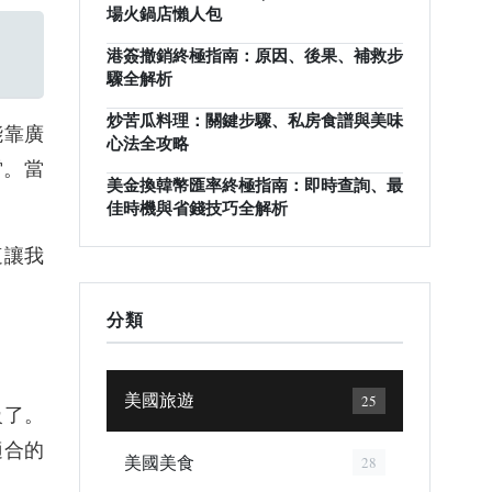
場火鍋店懶人包
港簽撤銷終極指南：原因、後果、補救步
驟全解析
炒苦瓜料理：關鍵步驟、私房食譜與美味
能靠廣
心法全攻略
雷。當
美金換韓幣匯率終極指南：即時查詢、最
佳時機與省錢技巧全解析
這讓我
分類
美國旅遊
25
級了。
適合的
美國美食
28