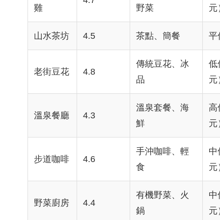
4.7
雞
野菜
元
山水茶坊
4.5
茶點、簡餐
平
傳統豆花、冰
低
老街豆花
4.8
品
元
溫泉套餐、海
高
溫泉餐廳
4.3
鮮
元
手沖咖啡、輕
中
步道咖啡
4.6
食
元
有機野菜、火
中
野菜廚房
4.4
鍋
元