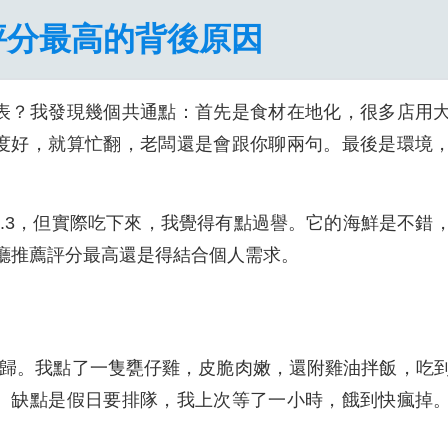
評分最高的背後原因
表？我發現幾個共通點：首先是食材在地化，很多店用
度好，就算忙翻，老闆還是會跟你聊兩句。最後是環境
.3，但實際吃下來，我覺得有點過譽。它的海鮮是不錯
廳推薦評分最高還是得結合個人需求。
實至名歸。我點了一隻甕仔雞，皮脆肉嫩，還附雞油拌飯，吃
。缺點是假日要排隊，我上次等了一小時，餓到快瘋掉