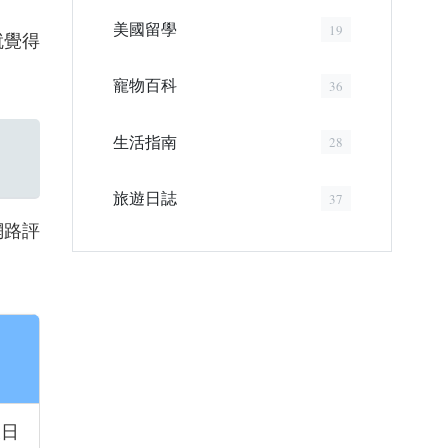
美國留學
19
就覺得
寵物百科
36
生活指南
28
旅遊日誌
37
網路評
假日