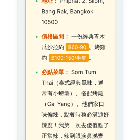
地址：
Phiphat 2, Silom,
Bang Rak, Bangkok
10500
價格區間：
一份經典青木
瓜沙拉約
。烤雞
฿60-90
約
。
฿100-150/半隻
必點菜單：
Som Tum
Thai（泰式經典風味，通
常有小螃蟹）、搭配烤雞
（Gai Yang）。他們家口
味偏辣，點餐時務必溝通好
辣度！我第一次去傻傻點了
正常辣，辣到眼淚鼻涕齊