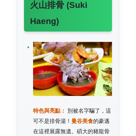
火山排骨 (Suki
Haeng)
特色與亮點：
別被名字騙了，這
可不是排骨湯！
曼谷美食
的豪邁
在這裡展露無遺。碩大的豬龍骨