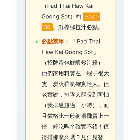
（Pad Thai Haw Kai
Goong Sot）約
฿120-
。鮮榨柳橙汁必點。
150
必點菜單：
「Pad Thai
Haw Kai Goong Sot」
（招牌蛋包鮮蝦炒河粉）。
他們家用料實在，蝦子很大
隻，炭火香氣確實迷人。但
老實說，排隊人龍長到可怕
（我排過超過一小時），而
且價格比一般街邊攤貴上一
倍。好吃嗎？確實不錯！值
得排那麼久嗎？見仁見智