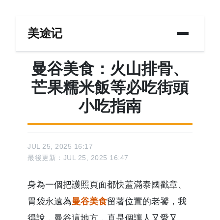
美途记
曼谷美食：火山排骨、
芒果糯米飯等必吃街頭
小吃指南
JUL 25, 2025 16:17
最後更新：JUL 25, 2025 16:47
身為一個把護照頁面都快蓋滿泰國戳章、
胃袋永遠為
曼谷美食
留著位置的老饕，我
得說，曼谷這地方，真是個讓人又愛又