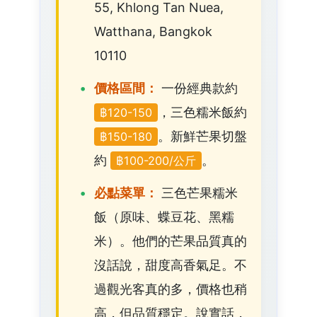
55, Khlong Tan Nuea,
Watthana, Bangkok
10110
價格區間：
一份經典款約
，三色糯米飯約
฿120-150
。新鮮芒果切盤
฿150-180
約
。
฿100-200/公斤
必點菜單：
三色芒果糯米
飯（原味、蝶豆花、黑糯
米）。他們的芒果品質真的
沒話說，甜度高香氣足。不
過觀光客真的多，價格也稍
高，但品質穩定。說實話，