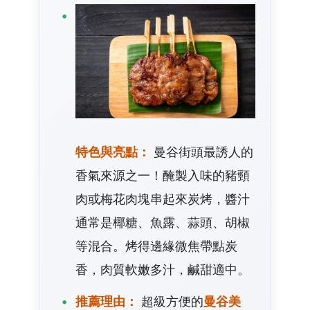
特色與亮點：
曼谷街頭最誘人的
香氣來源之一！醃製入味的豬頸
肉或梅花肉塊串起來炭烤，醬汁
通常是椰糖、魚露、蒜頭、胡椒
等混合。烤得邊緣微焦帶點炭
香，肉質軟嫩多汁，鹹甜適中。
推薦理由：
超級方便的
曼谷美