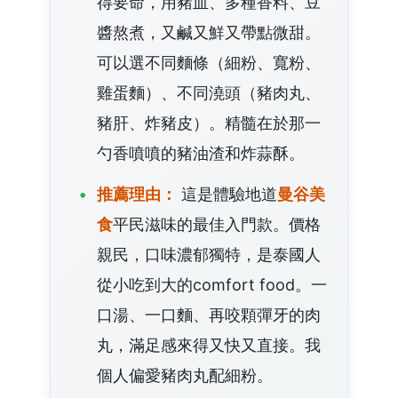
得要命，用豬血、多種香料、豆
醬熬煮，又鹹又鮮又帶點微甜。
可以選不同麵條（細粉、寬粉、
雞蛋麵）、不同澆頭（豬肉丸、
豬肝、炸豬皮）。精髓在於那一
勺香噴噴的豬油渣和炸蒜酥。
推薦理由：
這是體驗地道
曼谷美
食
平民滋味的最佳入門款。價格
親民，口味濃郁獨特，是泰國人
從小吃到大的comfort food。一
口湯、一口麵、再咬顆彈牙的肉
丸，滿足感來得又快又直接。我
個人偏愛豬肉丸配細粉。