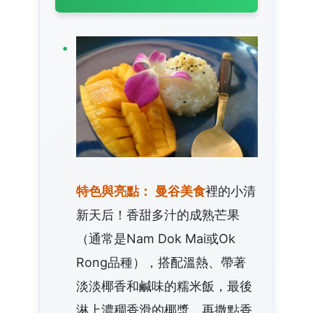
特色與亮點：
曼谷美食
裡的小清
新天后！香甜多汁的成熟芒果
（通常是Nam Dok Mai或Ok
Rong品種），搭配溫熱、帶著
淡淡椰香和鹹味的糯米飯，最後
淋上濃稠香滑的椰漿，再撒點香