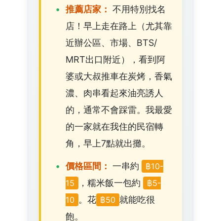
推薦店家：
不用特別找名
店！早上走在路上（尤其靠
近辦公區、市場、BTS/
MRT出口附近），看到阿
婆或大叔推車在炭烤，香氣
濃、肉串看起來油亮誘人
的，通常不會踩雷。我最愛
的一家就在我住的民宿轉
角，早上7點就出攤。
價格區間：
一串約
฿10-
，糯米飯一包約
15
฿5-
。花
就能吃很
10
฿50
飽。