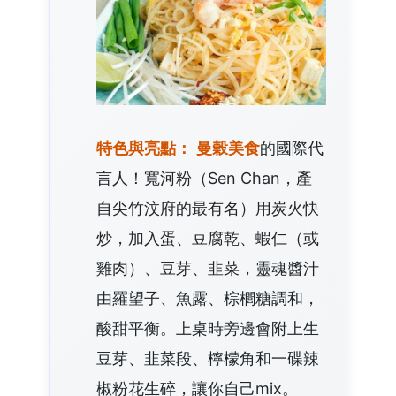
特色與亮點：
曼穀美食
的國際代
言人！寬河粉（Sen Chan，產
自尖竹汶府的最有名）用炭火快
炒，加入蛋、豆腐乾、蝦仁（或
雞肉）、豆芽、韭菜，靈魂醬汁
由羅望子、魚露、棕櫚糖調和，
酸甜平衡。上桌時旁邊會附上生
豆芽、韭菜段、檸檬角和一碟辣
椒粉花生碎，讓你自己mix。