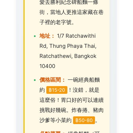
愛去勝利紀念碑船麵一條
街，當地人更推這家藏在巷
子裡的老字號。
地址：
1/7 Ratchawithi
Rd, Thung Phaya Thai,
Ratchathewi, Bangkok
10400
價格區間：
一碗經典船麵
約
！沒錯，就是
฿15-20
這麼俗！胃口好的可以連續
挑戰好幾碗。炸春捲、豬肉
沙爹等小菜約
。
฿50-80