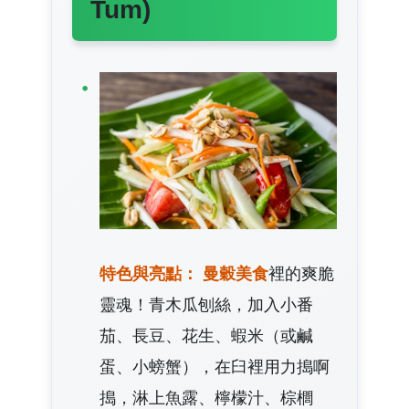
Tum)
特色與亮點：
曼穀美食
裡的爽脆
靈魂！青木瓜刨絲，加入小番
茄、長豆、花生、蝦米（或鹹
蛋、小螃蟹），在臼裡用力搗啊
搗，淋上魚露、檸檬汁、棕櫚