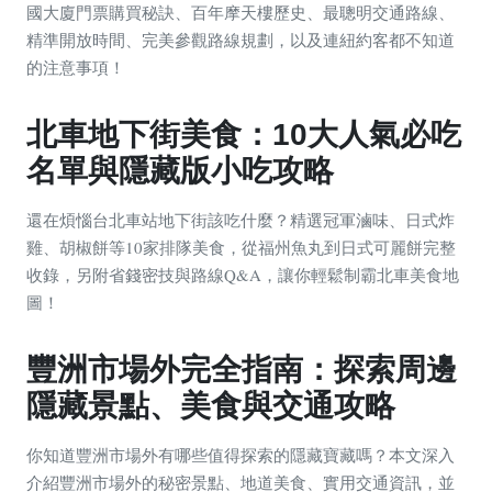
國大廈門票購買秘訣、百年摩天樓歷史、最聰明交通路線、
精準開放時間、完美參觀路線規劃，以及連紐約客都不知道
的注意事項！
北車地下街美食：10大人氣必吃
名單與隱藏版小吃攻略
還在煩惱台北車站地下街該吃什麼？精選冠軍滷味、日式炸
雞、胡椒餅等10家排隊美食，從福州魚丸到日式可麗餅完整
收錄，另附省錢密技與路線Q&A，讓你輕鬆制霸北車美食地
圖！
豐洲市場外完全指南：探索周邊
隱藏景點、美食與交通攻略
你知道豐洲市場外有哪些值得探索的隱藏寶藏嗎？本文深入
介紹豐洲市場外的秘密景點、地道美食、實用交通資訊，並