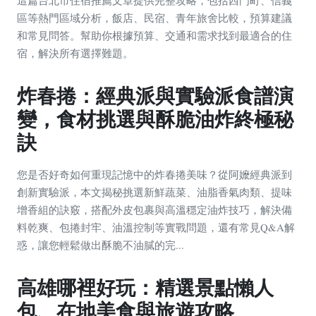
這篇台北市住宿推薦文章提供完整攻略，包括西門町、信義
區等熱門區域分析，飯店、民宿、青年旅舍比較，預算建議
和常見問答。幫助你根據預算、交通和需求找到最適合的住
宿，解決所有選擇難題。
炸春捲：經典派與實驗派食譜演
變，食材挑選與酥脆油炸終極秘
訣
您是否好奇如何重現記憶中的炸春捲美味？從阿嬤經典派到
創新實驗派，本文揭秘挑選新鮮蔬菜、油脂香氣肉類、提味
增香組的訣竅，搭配外皮包裹與高溫穩定油炸技巧，解決備
料乾爽、包捲封牢、油溫控制等實戰問題，還有常見Q&A解
惑，讓您輕鬆做出酥脆不油膩的完...
高雄哪裡好玩：精選景點懶人
包、在地美食與旅遊攻略