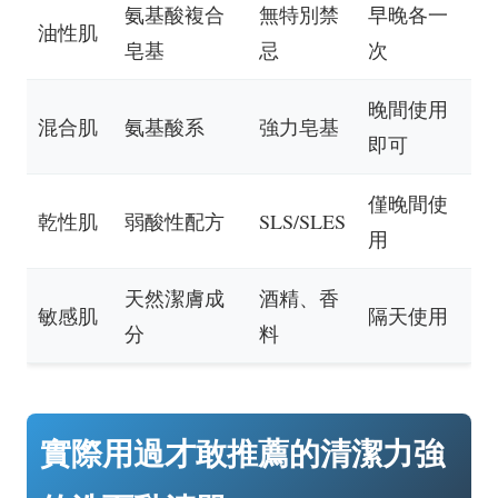
氨基酸複合
無特別禁
早晚各一
油性肌
皂基
忌
次
晚間使用
混合肌
氨基酸系
強力皂基
即可
僅晚間使
乾性肌
弱酸性配方
SLS/SLES
用
天然潔膚成
酒精、香
敏感肌
隔天使用
分
料
實際用過才敢推薦的清潔力強