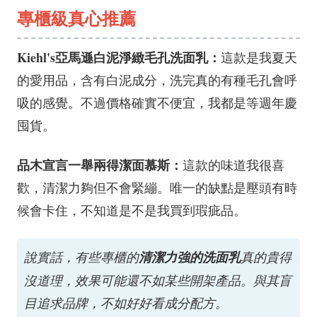
專櫃級真心推薦
Kiehl's亞馬遜白泥淨緻毛孔洗面乳：
這款是我夏天
的愛用品，含有白泥成分，洗完真的有種毛孔會呼
吸的感覺。不過價格確實不便宜，我都是等週年慶
囤貨。
品木宣言一舉兩得潔面慕斯：
這款的味道我很喜
歡，清潔力夠但不會緊繃。唯一的缺點是壓頭有時
候會卡住，不知道是不是我買到瑕疵品。
說實話，有些專櫃的
清潔力強的洗面乳
真的貴得
沒道理，效果可能還不如某些開架產品。與其盲
目追求品牌，不如好好看成分配方。