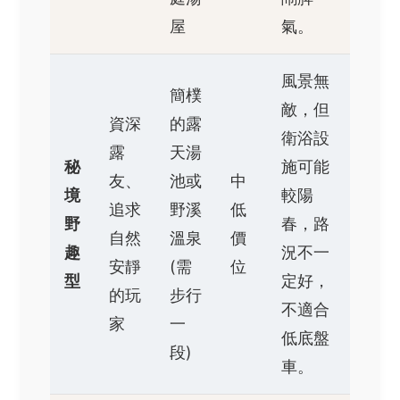
屋
氣。
風景無
簡樸
敵，但
資深
的露
衛浴設
露
天湯
秘
施可能
友、
池或
中
境
較陽
追求
野溪
低
野
春，路
自然
溫泉
價
趣
況不一
安靜
(需
位
型
定好，
的玩
步行
不適合
家
一
低底盤
段)
車。