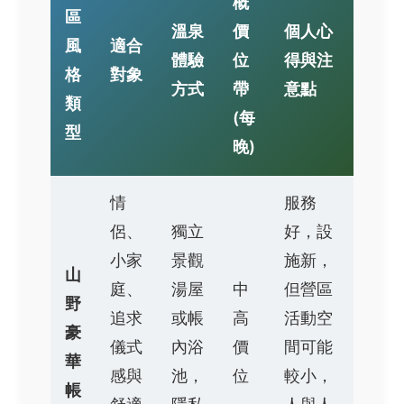
概
區
溫泉
價
個人心
風
適合
體驗
位
得與注
格
對象
方式
帶
意點
類
(每
型
晚)
情
服務
侶、
獨立
好，設
小家
景觀
施新，
山
庭、
湯屋
中
但營區
野
追求
或帳
高
活動空
豪
儀式
內浴
價
間可能
華
感與
池，
位
較小，
帳