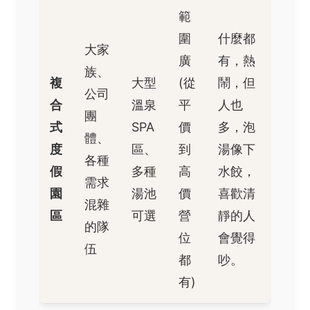
範
圍
什麼都
大家
廣
有，熱
族、
複
大型
(從
鬧，但
公司
合
溫泉
平
人也
團
式
SPA
價
多，泡
體、
度
區、
到
湯像下
各種
假
多種
高
水餃，
需求
園
湯池
價
喜歡清
混雜
區
可選
營
靜的人
的隊
位
會覺得
伍
都
吵。
有)