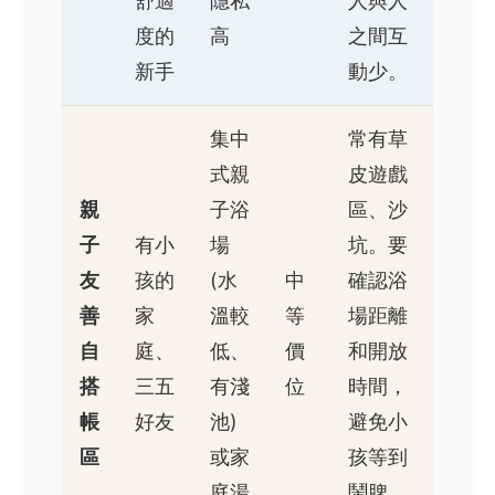
舒適
隱私
人與人
度的
高
之間互
新手
動少。
集中
常有草
式親
皮遊戲
親
子浴
區、沙
子
有小
場
坑。要
友
孩的
(水
中
確認浴
善
家
溫較
等
場距離
自
庭、
低、
價
和開放
搭
三五
有淺
位
時間，
帳
好友
池)
避免小
區
或家
孩等到
庭湯
鬧脾