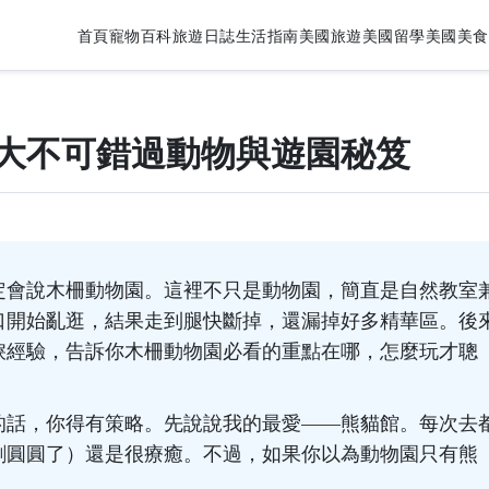
首頁
寵物百科
旅遊日誌
生活指南
美國旅遊
美國留學
美國美食
大不可錯過動物與遊園秘笈
定會說木柵動物園。這裡不只是動物園，簡直是自然教室
口開始亂逛，結果走到腿快斷掉，還漏掉好多精華區。後
淚經驗，告訴你木柵動物園必看的重點在哪，怎麼玩才聰
的話，你得有策略。先說說我的最愛——熊貓館。每次去
剩圓圓了）還是很療癒。不過，如果你以為動物園只有熊