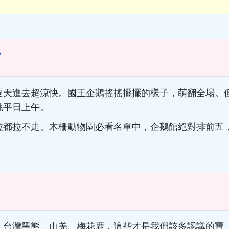
當
夏天進去超涼快。國王企鵝搖搖擺擺的樣子，萌翻全場。
挑平日上午。
拉都拉不走。木柵動物園必看名單中，企鵝館絕對排前五
。台灣黑熊、山羌、梅花鹿，這些才是我們該多認識的寶