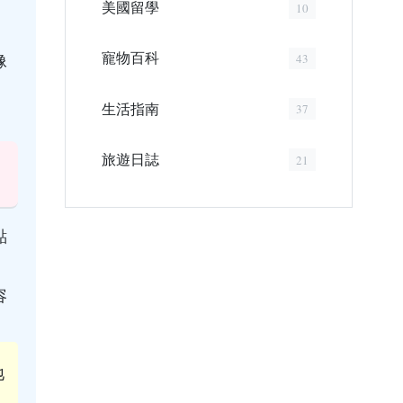
美國留學
10
寵物百科
像
43
生活指南
37
旅遊日誌
21
點
容
地