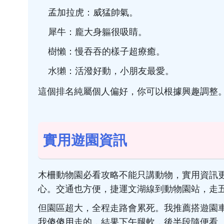
孟加拉虎：威猛帥氣。
犀牛：龐大身軀很吸睛。
樹懶：慢吞吞的樣子超療癒。
水獺：活潑好動，小朋友最愛。
這個排名純屬個人偏好，你可以根據興趣調整
實用遊園資訊
木柵動物園必看攻略不能只講動物，實用資訊更
心。交通也方便，捷運文湖線到動物園站，走
但園區超大，全程走路會累死。我推薦搭遊園車
我傻傻用走的，結果下午腿軟，後半段隨便看