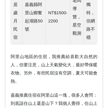
老闆
居
嘉義縣阿
獨
導
歲
里山鄉奮
NT$1500-
特，
覽，
月
起湖路50
2200
但網
星空
民
號
路不
觀測
宿
穩
阿里山地區的住宿，我推薦給喜歡大自然的
人，但要注意，山上天氣變化大，最好帶保暖
衣物。另外，有些民宿沒有空調，夏天可能會
熱。
嘉義推薦住宿在阿里山這一塊，很多人會問：
到底該住山上還是山下？我個人覺得，住山上