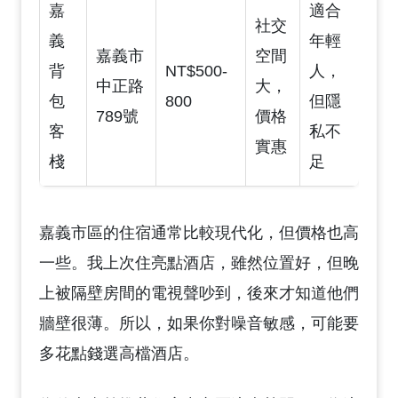
嘉
適合
社交
義
年輕
嘉義市
空間
背
NT$500-
人，
中正路
大，
包
800
但隱
789號
價格
客
私不
實惠
棧
足
嘉義市區的住宿通常比較現代化，但價格也高
一些。我上次住亮點酒店，雖然位置好，但晚
上被隔壁房間的電視聲吵到，後來才知道他們
牆壁很薄。所以，如果你對噪音敏感，可能要
多花點錢選高檔酒店。