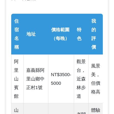
住
我
宿
價格範圍
特
的
地址
名
（每晚）
色
評
稱
價
阿
觀景
風景
里
嘉義縣阿
台，
NT$3500-
美，
山
里山鄉中
近森
5000
但價
賓
正村1號
林步
格高
館
道
山
體驗