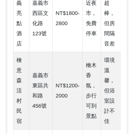
義
嘉義市
近夜
超
亮
西區文
NT$1800-
市，
棒，
點
化路
2800
免費
但房
酒
123號
停車
間隔
店
音差
檜
環境
檜木
意
溫
嘉義市
香
森
馨，
東區共
NT$1200-
氛，
活
但浴
和路
2000
步行
村
室設
456號
可到
民
計不
景點
宿
佳