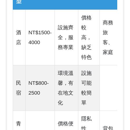
型
價格
商務
設施齊
較
酒
NT$1500-
旅
全，服
高，
店
4000
客、
務專業
缺乏
家庭
特色
環境溫
設施
民
NT$800-
馨，有
可能
宿
2500
在地文
較簡
化
單
隱私
青
價格便
性
背包