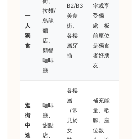
街、
B2/B3
率或享
拉麵/
一
美食
受獨
烏龍
人
街、
處。板
麵
獨
各樓
前座位
店、
食
層穿
是獨食
簡餐
插
者好朋
咖啡
友。
廳
各樓
層
補充能
逛
咖啡
（常
量、歇
街
廳、
見於
腳。座
中
甜點
女
位數
途
店、