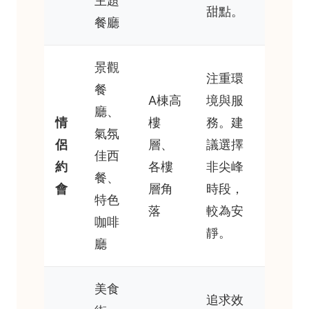
主題
甜點。
餐廳
景觀
注重環
餐
A棟高
境與服
廳、
情
樓
務。建
氣氛
侶
層、
議選擇
佳西
約
各樓
非尖峰
餐、
會
層角
時段，
特色
落
較為安
咖啡
靜。
廳
美食
追求效