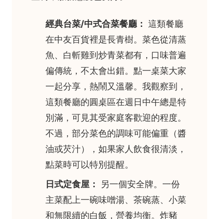
經典台菜/中式合菜餐廳：
這類餐廳
在中友百貨裡是長青樹。菜色從清蒸
魚、白斬雞到炒青菜都有，口味普遍
偏傳統，不太會出錯。點一桌菜大家
一起分享，熱鬧又溫馨。我觀察到，
這類餐廳的圓桌區在週日中午總是特
別滿，可見其受家庭客歡迎的程度。
不過，部分菜色的調味可能偏重（醬
油或芡汁），如果家人飲食很清淡，
點菜時可以特別提醒。
日式定食屋：
另一個安全牌。一份
主菜配上一碗味噌湯、茶碗蒸、小菜
和無限續的白飯，營養均衡。炸豬