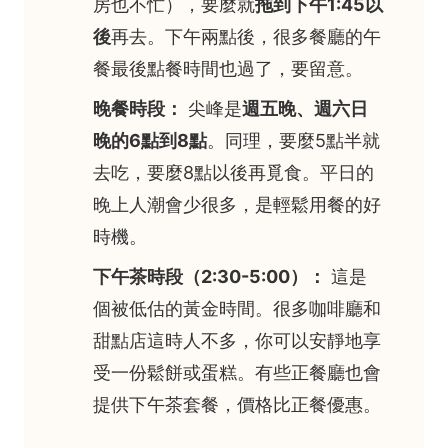
房也不忙），要麼就
拖到下午1:45以
後
再去。下午兩點後，很多餐廳的午
餐最後點餐時間也過了，要留意。
晚餐時段：
尖峰是
週五晚、週六日
晚的6點到8點
。同理，要麼5點半就
去吃，要麼8點以後再覓食。平日的
晚上人潮會少很多，是輕鬆用餐的好
時機。
下午茶時段（2:30-5:00）：
這是
個被低估的黃金時間。很多咖啡廳和
甜點店這時人不多，你可以安靜地享
受一份鬆餅或蛋糕。有些正餐廳也會
提供下午茶套餐，價格比正餐優惠。