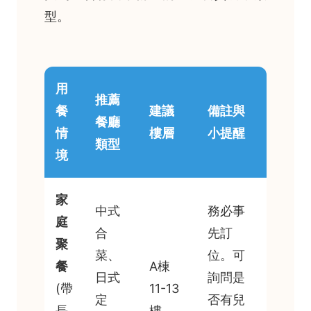
型。
用
推薦
餐
建議
備註與
餐廳
情
樓層
小提醒
類型
境
家
中式
務必事
庭
合
先訂
聚
菜、
位。可
餐
A棟
日式
詢問是
(帶
11-13
定
否有兒
長
樓