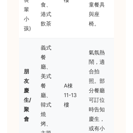
食、
童餐具
輩
港式
與座
小
飲茶
椅。
孩)
義式
氣氛熱
餐
鬧，適
廳、
朋
合拍
美式
友
照。部
餐
A棟
慶
分餐廳
廳、
11-13
生/
可訂位
韓式
樓
聚
時告知
燒
會
慶生，
烤、
或有小