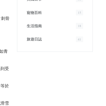
寵物百科
15
會刺骨
生活指南
18
旅遊日誌
41
比如青
熱到受
去等於
或滑雪