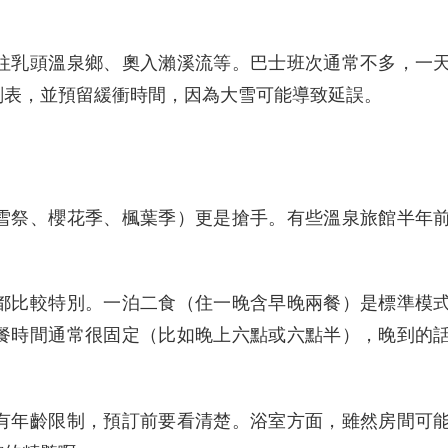
往乳頭溫泉鄉、奧入瀨溪流等。巴士班次通常不多，一
刻表，並預留緩衝時間，因為大雪可能導致延誤。
雪祭、櫻花季、楓葉季）更是搶手。有些溫泉旅館半年
都比較特別。一泊二食（住一晚含早晚兩餐）是標準模
餐時間通常很固定（比如晚上六點或六點半），晚到的
有年齡限制，預訂前要看清楚。浴室方面，雖然房間可