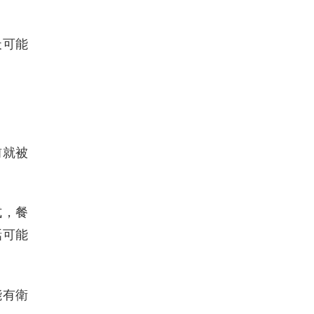
天可能
前就被
式，餐
話可能
能有衛