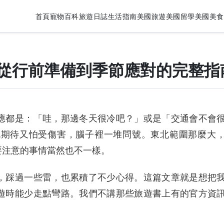
首頁
寵物百科
旅遊日誌
生活指南
美國旅遊
美國留學
美國美食
從行前準備到季節應對的完整指
應都是：「哇，那邊冬天很冷吧？」或是「交通會不會
既期待又怕受傷害，腦子裡一堆問號。東北範圍那麼大
要注意的事情當然也不一樣。
，踩過一些雷，也累積了不少心得。這篇文章就是想把
遊時能少走點彎路。我們不講那些旅遊書上有的官方資