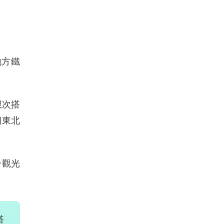
地方鐵
限次搭
個東北
分觀光
搭