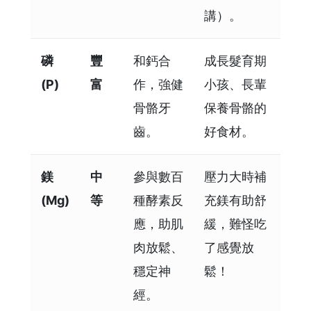
講）。
磷
豐
和鈣合
成長髮育期
(P)
富
作，強健
小孩、長輩
骨骼牙
保養骨骼的
齒。
好食材。
鎂
中
參與數百
壓力大時補
(Mg)
等
種酵素反
充鎂有助舒
應，助肌
緩，難怪吃
肉放鬆、
了感覺放
穩定神
鬆！
經。