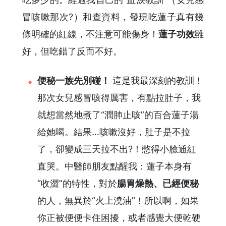
冒咳嗽那次?）和查資料，發現吃蓮子真有幾
條明確的紅線，不注意可能傷身！
蓮子功效
雖
好，但吃錯了反而不好。
便秘一族先別碰！
這是我最深刻的教訓！
那次女兒感冒咳得厲害，有點拉肚子，我
就想當然地煮了“潤肺止咳”的百合蓮子湯
給她喝。結果…咳嗽沒好，肚子是不拉
了，卻變成三天拉不出?！憋得小臉通紅
直哭。中醫師朋友點醒我：蓮子本身有
“收澀”的特性，對於
腸胃燥熱、已經便秘
的人，無異於“火上澆油”！所以啊，如果
你正被便便卡住困擾，或者感覺大便乾硬