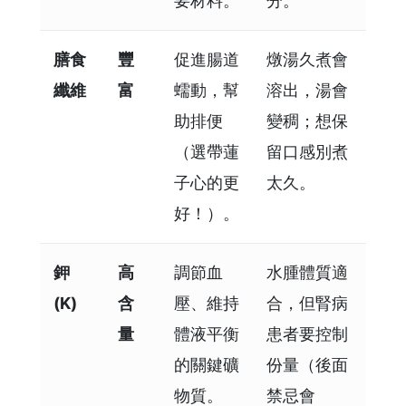
要材料。
分。
膳食
豐
促進腸道
燉湯久煮會
纖維
富
蠕動，幫
溶出，湯會
助排便
變稠；想保
（選帶蓮
留口感別煮
子心的更
太久。
好！）。
鉀
高
調節血
水腫體質適
(K)
含
壓、維持
合，但腎病
量
體液平衡
患者要控制
的關鍵礦
份量（後面
物質。
禁忌會