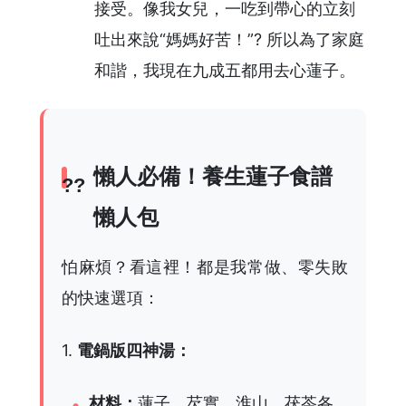
接受。像我女兒，一吃到帶心的立刻
吐出來說“媽媽好苦！”? 所以為了家庭
和諧，我現在九成五都用去心蓮子。
懶人必備！養生蓮子食譜
懶人包
怕麻煩？看這裡！都是我常做、零失敗
的快速選項：
1.
電鍋版四神湯：
材料：
蓮子、芡實、淮山、茯苓各