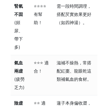
腎氣
⭐⭐⭐⭐
需一段時間調理，
不固
有幫
搭配芡實效果更好
(頻
助！
（如四神湯）。
尿、
帶下
多)
氣血
⭐⭐⭐ 適
滋補不燥熱，常搭
兩虛
合！
配紅棗、龍眼乾這
(疲勞
類補氣血的食材。
乏力)
陰虛
⭐⭐ 適
蓮子本身偏收澀，