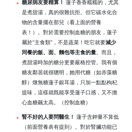
糖尿病友要精算！
蓮子香香糯糯的，尤其
是煮甜湯，真的很難抗拒。但它碳水化合
物的含量擺在那兒（看上面的營養
表！）。對於需要控制血糖的朋友，蓮子
屬於“主食類”，不是蔬菜！吃它就要
減少
同餐的飯、面、麵包等主食的量
。而且，
煮甜湯時加的糖分更要嚴格控管。我有個
糖友鄰居就很聰明，她用代糖（如赤藻糖
醇）燉無糖蓮子銀耳湯，只加一點點枸杞
提味，這樣就既能享受蓮子口感，又不擔
心血糖飆太高。（控制血糖）
腎不好的人要問醫生！
蓮子含鉀量不算低
（前面營養表有提到）。對於腎臟功能已