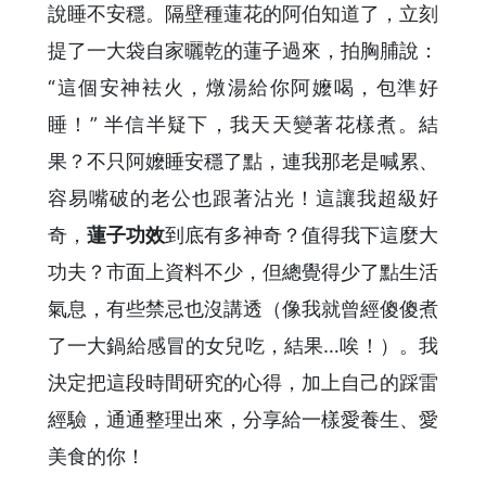
說睡不安穩。隔壁種蓮花的阿伯知道了，立刻
提了一大袋自家曬乾的蓮子過來，拍胸脯說：
“這個安神袪火，燉湯給你阿嬤喝，包準好
睡！” 半信半疑下，我天天變著花樣煮。結
果？不只阿嬤睡安穩了點，連我那老是喊累、
容易嘴破的老公也跟著沾光！這讓我超級好
奇，
蓮子功效
到底有多神奇？值得我下這麼大
功夫？市面上資料不少，但總覺得少了點生活
氣息，有些禁忌也沒講透（像我就曾經傻傻煮
了一大鍋給感冒的女兒吃，結果…唉！）。我
決定把這段時間研究的心得，加上自己的踩雷
經驗，通通整理出來，分享給一樣愛養生、愛
美食的你！