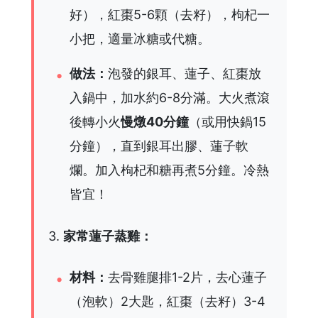
好），紅棗5-6顆（去籽），枸杞一
小把，適量冰糖或代糖。
做法：
泡發的銀耳、蓮子、紅棗放
入鍋中，加水約6-8分滿。大火煮滾
後轉小火
慢燉40分鐘
（或用快鍋15
分鐘），直到銀耳出膠、蓮子軟
爛。加入枸杞和糖再煮5分鐘。冷熱
皆宜！
3.
家常蓮子蒸雞：
材料：
去骨雞腿排1-2片，去心蓮子
（泡軟）2大匙，紅棗（去籽）3-4