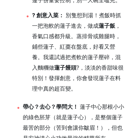
蓮子份量要控制，別一大碗全嗑完。
? 創意入菜：
別隻想到湯！煮飯時抓
一把泡軟的蓮子進去，做成
蓮子飯
，
香氣口感都升級。蒸排骨或雞腿時，
鋪些蓮子、紅棗在盤底，好看又營
養。我還試過把煮軟的蓮子壓碎，混
入麵糰做
蓮子饅頭
?，淡淡的香甜味很
特別！發揮創意，你會發現蓮子在料
理中真的超百變。
帶心？去心？學問大！
蓮子中心那根小小
的綠色胚芽（就是蓮子心），是整個蓮子
最苦的部分（苦到會讓你皺眉！），但也