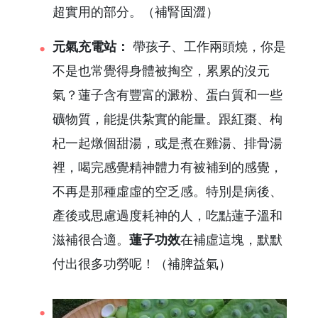
超實用的部分。（補腎固澀）
元氣充電站：
帶孩子、工作兩頭燒，你是
不是也常覺得身體被掏空，累累的沒元
氣？蓮子含有豐富的澱粉、蛋白質和一些
礦物質，能提供紮實的能量。跟紅棗、枸
杞一起燉個甜湯，或是煮在雞湯、排骨湯
裡，喝完感覺精神體力有被補到的感覺，
不再是那種虛虛的空乏感。特別是病後、
產後或思慮過度耗神的人，吃點蓮子溫和
滋補很合適。
蓮子功效
在補虛這塊，默默
付出很多功勞呢！（補脾益氣）