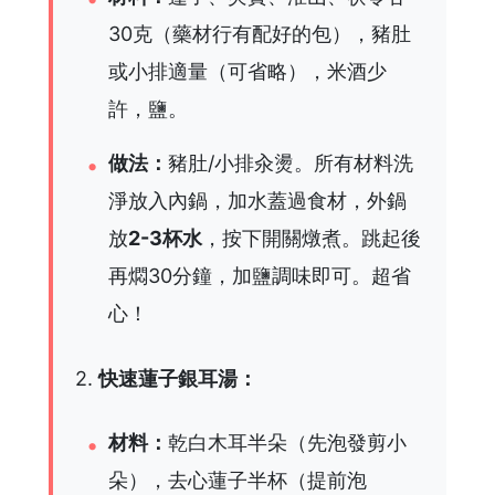
30克（藥材行有配好的包），豬肚
或小排適量（可省略），米酒少
許，鹽。
做法：
豬肚/小排汆燙。所有材料洗
淨放入內鍋，加水蓋過食材，外鍋
放
2-3杯水
，按下開關燉煮。跳起後
再燜30分鐘，加鹽調味即可。超省
心！
2.
快速蓮子銀耳湯：
材料：
乾白木耳半朵（先泡發剪小
朵），去心蓮子半杯（提前泡