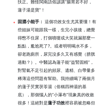
扶正。難怪閩南語俗諺講“腸胃若不好，
蓮子湯是寶”！
固澀小能手：
這個功效女生尤其要懂！有
些姐妹可能跟我一樣，生完小孩後，總覺
得憋不住尿，打個噴嚏或大笑就漏那麼一
點點，尷尬死了?。或者明明喝水不多，
卻老跑廁所，尿完沒多久又有感覺（膀胱
過動？）。中醫認為蓮子能“益腎固精”，
對腎氣不足引起的頻尿、遺精、白帶量多
稀薄這些問題有幫助。我持續喝了兩個月
的蓮子芡實茯苓湯（俗稱四神湯的基
底），那個惱人的“小瀑布”現象真的收斂
很多！這絕對是
蓮子功效
裡容易被忽略但