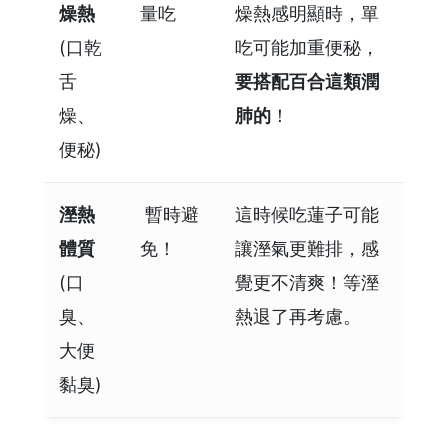
燥熱
量吃
燥熱感明顯時，單
(口乾
吃可能加重便秘，
舌
要搭配百合這類潤
燥、
肺的
！
便秘)
溼熱
️ 暫時避
這時候吃蓮子可能
體質
免！
讓溼氣更難排，感
(口
覺更不清爽！等溼
臭、
熱退了再考慮。
大便
黏臭)