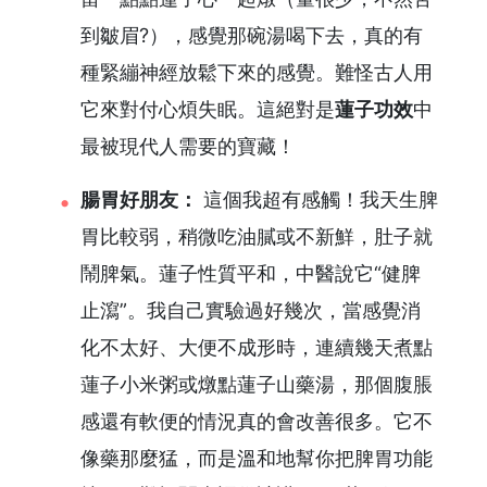
到皺眉?），感覺那碗湯喝下去，真的有
種緊繃神經放鬆下來的感覺。難怪古人用
它來對付心煩失眠。這絕對是
蓮子功效
中
最被現代人需要的寶藏！
腸胃好朋友：
這個我超有感觸！我天生脾
胃比較弱，稍微吃油膩或不新鮮，肚子就
鬧脾氣。蓮子性質平和，中醫說它“健脾
止瀉”。我自己實驗過好幾次，當感覺消
化不太好、大便不成形時，連續幾天煮點
蓮子小米粥或燉點蓮子山藥湯，那個腹脹
感還有軟便的情況真的會改善很多。它不
像藥那麼猛，而是溫和地幫你把脾胃功能