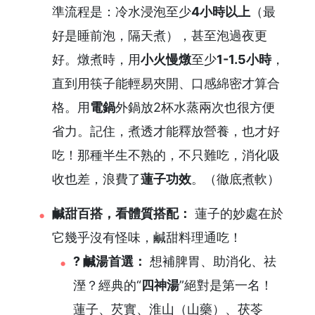
準流程是：冷水浸泡至少
4小時以上
（最
好是睡前泡，隔天煮），甚至泡過夜更
好。燉煮時，用
小火慢燉
至少
1-1.5小時
，
直到用筷子能輕易夾開、口感綿密才算合
格。用
電鍋
外鍋放2杯水蒸兩次也很方便
省力。記住，煮透才能釋放營養，也才好
吃！那種半生不熟的，不只難吃，消化吸
收也差，浪費了
蓮子功效
。（徹底煮軟）
鹹甜百搭，看體質搭配：
蓮子的妙處在於
它幾乎沒有怪味，鹹甜料理通吃！
? 鹹湯首選：
想補脾胃、助消化、祛
溼？經典的“
四神湯
”絕對是第一名！
蓮子、芡實、淮山（山藥）、茯苓