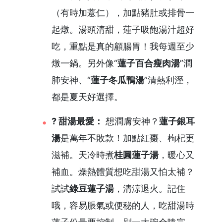
（有時加薏仁），加點豬肚或排骨一
起燉。湯頭清甜，蓮子吸飽湯汁超好
吃，重點是真的顧腸胃！我每週至少
燉一鍋。另外像“
蓮子百合瘦肉湯
”潤
肺安神、“
蓮子冬瓜鴨湯
”清熱利溼，
都是夏天好選擇。
? 甜湯最愛：
想潤膚安神？
蓮子銀耳
湯
是萬年不敗款！加點紅棗、枸杞更
滋補。天冷時煮
桂圓蓮子湯
，暖心又
補血。燥熱體質想吃甜湯又怕太補？
試試
綠豆蓮子湯
，清涼退火。記住
哦，容易脹氣或便秘的人，吃甜湯時