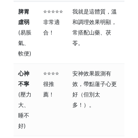
脾胃
⭐⭐⭐⭐⭐
我就是這體質，溫
虛弱
非常適
和調理效果明顯，
(易脹
合！
常搭配山藥、茯
氣、
苓。
軟便)
心神
⭐⭐⭐⭐
安神效果親測有
不寧
很推
效，帶點蓮子心更
(壓力
薦！
好（但別太
大、
多！）。
睡不
好)