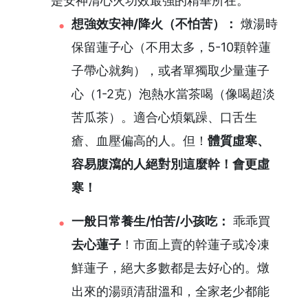
是安神清心火功效最強的精華所在。
想強效安神/降火（不怕苦）：
燉湯時
保留蓮子心（不用太多，5-10顆幹蓮
子帶心就夠），或者單獨取少量蓮子
心（1-2克）泡熱水當茶喝（像喝超淡
苦瓜茶）。適合心煩氣躁、口舌生
瘡、血壓偏高的人。但！
體質虛寒、
容易腹瀉的人絕對別這麼幹！會更虛
寒！
一般日常養生/怕苦/小孩吃：
乖乖買
去心蓮子
！市面上賣的幹蓮子或冷凍
鮮蓮子，絕大多數都是去好心的。燉
出來的湯頭清甜溫和，全家老少都能