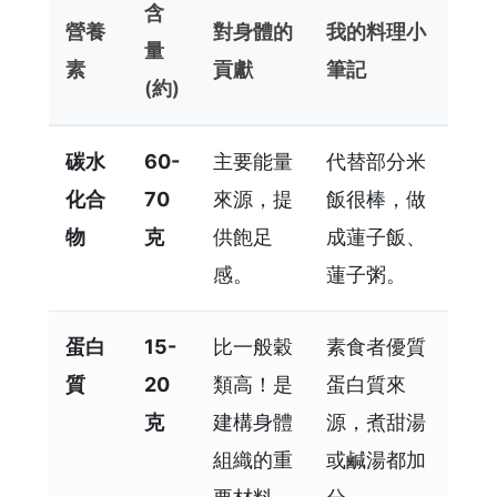
含
營養
對身體的
我的料理小
量
素
貢獻
筆記
(約)
碳水
60-
主要能量
代替部分米
化合
70
來源，提
飯很棒，做
物
克
供飽足
成蓮子飯、
感。
蓮子粥。
蛋白
15-
比一般穀
素食者優質
質
20
類高！是
蛋白質來
克
建構身體
源，煮甜湯
組織的重
或鹹湯都加