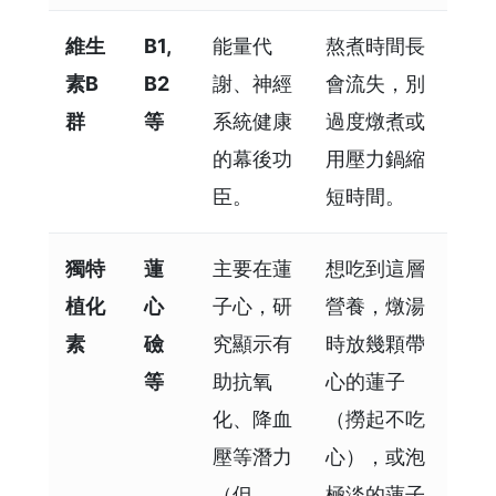
維生
B1,
能量代
熬煮時間長
素B
B2
謝、神經
會流失，別
群
等
系統健康
過度燉煮或
的幕後功
用壓力鍋縮
臣。
短時間。
獨特
蓮
主要在蓮
想吃到這層
植化
心
子心，研
營養，燉湯
素
礆
究顯示有
時放幾顆帶
等
助抗氧
心的蓮子
化、降血
（撈起不吃
壓等潛力
心），或泡
（但
極淡的蓮子