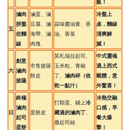
飯！
滷肉
冷盤上
滷蛋、滷
拼盤
桌，麵線
豆腐、滷
蒜味醬油膏、香
五
佐麵
清爽解
海帶、滷
油、香菜
線
膩！
肉塊
中式靈魂
莫札瑞拉起司、
創意
遇上西式
市售披薩
玉米粒、青椒
六
滷肉
滷肉碎（收
載體，意
餅皮
丁、
披薩
乾一點汁）
外驚喜！
終極
冷熱交融
冷
打顆蛋、鋪上
滷肉
口感，早
日
藏過的滷肉丁
蛋餅皮
、
起司
餐大爆
撒起司絲
蛋餅
擊！