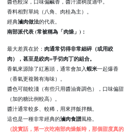
醬色較深，口味偏鹹香，醬汁濃稠度適中。
香料相對單純（八角、肉桂為主）。
滷肉做法
經典
的代表。
南部派代表 (常被稱為「肉燥」)：
肉通常切得非常細碎（或用絞
最大差異在於：
肉），甚至是絞肉+手切肉丁的組合。
蝦米
香氣來源除了紅蔥頭，通常會加入
一起爆香
（香氣更複雜有海味）。
醬色可能較淺（有些只用醬油膏調色），口味偏甜
（加的糖比例較高）。
醬汁通常較多、較稀，用來拌飯拌麵。
滷肉食譜
這也是一種非常經典的
風格。
（說實話，第一次吃南部肉燥飯時，那個甜度真的