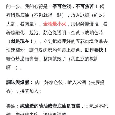
寧可色淺，不可焦苦！
的一步。我的心得是：
鍋
裡留點底油（不夠就補一點），放入冰糖（約2-3
全程最小火
大匙，看肉量），
，用鍋鏟慢慢推，看
著糖融化、起泡、顏色從透明→金黃→琥珀色時
就是現在！
（
），立刻把處理好的五花肉塊倒進去
動作要快！
快速翻炒，讓每塊肉都均勻裹上糖色。
糖色炒過頭會苦，整鍋就毀了（我血淚的教訓
啊！）。
調味與燉煮：
肉上好糖色後，嗆入米酒（去腥提
香），接著加入：
純釀造的蔭油或壺底油是首選
醬油：
，香氣足不死
鹹。先倒約半碗，後續再調整。