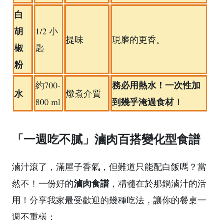
白
胡
1/2 小
提味
現磨的更香。
椒
匙
粉
務必用熱水！一次性加
約700-
水
燉煮介質
到幾乎淹過食材！
800 ml
「一週吃不膩」滷肉百搭變化型食譜
滷汁滾了，滿屋子香氣，但難道只能配白飯嗎？當
滷肉食譜
然不！一份好的
，精髓在於那鍋滷汁的活
用！分享我家最受歡迎的幾種吃法，讓你的餐桌一
週不重樣：