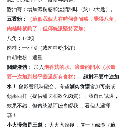
醬油膏：增加濃稠感和溫潤甜味（約1-2大匙）。
五香粉：
（這個我個人有時候會省略，覺得八角、
肉桂味就夠了，但傳統派堅持要加）
八角：1-2顆
肉桂：一小段（或肉桂粉少許）
白胡椒粉：適量
關鍵液體：
泡香菇的水、適量的開水（水量
加入
要一次加到幾乎蓋過所有食材）
絕對不要中途加
。
水！
滷肉食譜
會影響風味融合。有些
會加可樂或
蘋果西打（提供甜味和軟化肉質），我自己試過，
效果不錯，但傳統派阿嬤會瞪我… 看個人選擇
囉！
小火慢燉是王道：
這
大火煮滾後，嚐一下鹹淡（