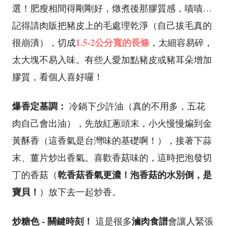
選！肥瘦相間得剛剛好，燉煮後那膠質感，嘖嘖…
記得請肉販把豬皮上的毛處理乾淨（自己拔毛真的
1.5-2公分寬的長條
很崩潰），切成
，太細容易碎，
太大塊不易入味。有些人愛加點豬皮或豬耳朵增加
膠質，看個人喜好囉！
爆香定基調：
冷鍋下少許油（真的不用多，五花
肉自己會出油），先放紅蔥頭末，小火慢慢煸到金
黃酥香（這香氣是台灣味的基礎啊！），接著下蒜
末、薑片炒出香氣。喜歡香菇味的，這時把泡發切
乾香菇香氣更濃！泡香菇的水別倒，是
丁的香菇（
寶貝！
）放下去一起炒香。
炒糖色 - 關鍵時刻！
滷肉食譜
這是很多
會讓人緊張