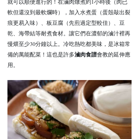
就可以順便進行的！在滷肉燉煮約1小時後（肉已
軟但還沒到最軟爛時），加入水煮蛋（蛋殼敲出裂
痕更易入味）、板豆腐（先煎過定型較佳）、豆
乾、海帶結等耐煮食材。讓它們在濃郁的滷汁裡再
慢煨至少30分鐘以上。冷吃熱吃都美味，是冰箱常
滷肉食譜
備的萬能配菜！這也是許多
會教的延伸應
用。