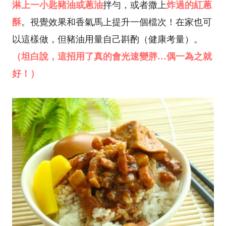
淋上一小匙豬油或蔥油
炸過的紅蔥
拌勻，或者撒上
酥
。視覺效果和香氣馬上提升一個檔次！在家也可
以這樣做，但豬油用量自己斟酌（健康考量）。
（坦白說，這招用了真的會光速變胖…偶一為之就
好！）