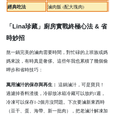
經典吃法
滷肉飯 (配大塊肉)
肉
「Lina珍藏」廚房實戰終極心法 & 省
時妙招
熬一鍋完美的滷肉需要時間，對忙碌的上班族或媽
媽來說，有時真是奢侈。這些年我也累積了幾個偷
呷步和省時技巧：
萬用滷汁的保存與再生：
這鍋滷汁，可是寶貝！
過濾掉香料渣後，冷卻放冰箱冷藏可以放約1週，
冷凍可以保存1-2個月沒問題。下次要滷新東西時
（豆干、蛋、海帶、新一批肉），把老滷汁解凍加