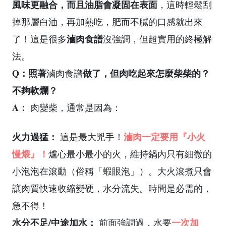
風味更融合，而且油脂會凝固在表面
，這時輕鬆刮
掉那層白油，再加熱吃，肥而不膩的口感就出來
滷肉食譜
了！這是很多
沒強調，但超實用的終極解
法。
Q：照著
做了，但肉吃起來怎麼柴柴的？
滷肉食譜
不夠軟爛？
A：
肉變柴，通常是因為：
火力過猛：
滷肉一定要用『小火
這是最大兇手！
慢煨』！
爐心最小最小的火，維持鍋內只有細微的
小泡泡在滾動（俗稱「蝦眼泡」）。大火滾煮只會
讓肉質快速收縮變硬，水分流失。時間是必需的，
急不得！
水分不足/中途加水：
一次加
前面強調過，水要