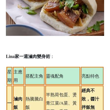
Lina家一週滷肉變身術
：
星
主應
搭配主角
靈魂配角
亮點特色
期
用
經典不
半熟荷包蛋、燙
滷肉
敗，醬汁
熱騰騰白
一
青江菜/A菜、黃
飯
拌飯無
飯