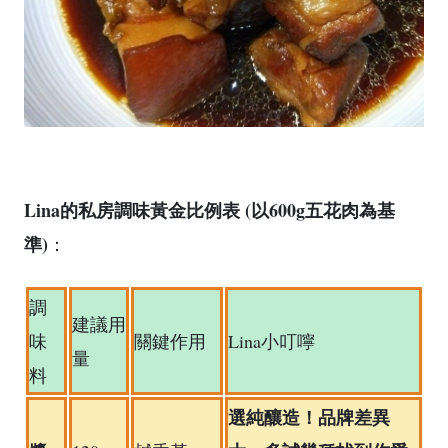
Lina的私房調味黃金比例表 (以600g五花肉為基
準)
：
調
建議用
味
關鍵作用
Lina小叮嚀
量
料
選純釀造！品牌差異