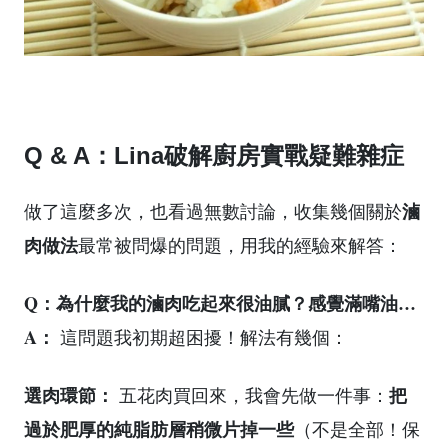
Q & A：Lina破解廚房實戰疑難雜症
滷
做了這麼多次，也看過無數討論，收集幾個關於
肉做法
最常被問爆的問題，用我的經驗來解答：
Q：為什麼我的滷肉吃起來很油膩？感覺滿嘴油…
A：
這問題我初期超困擾！解法有幾個：
選肉環節：
把
五花肉買回來，我會先做一件事：
過於肥厚的純脂肪層稍微片掉一些
（不是全部！保