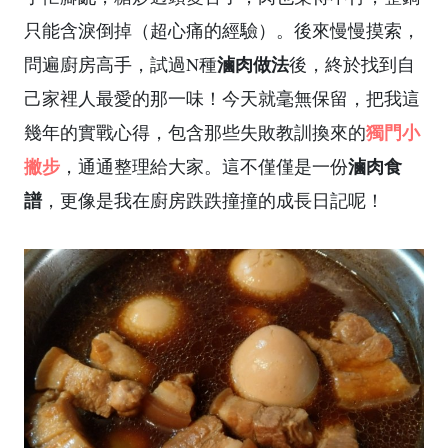
只能含淚倒掉（超心痛的經驗）。後來慢慢摸索，
滷肉做法
問遍廚房高手，試過N種
後，終於找到自
己家裡人最愛的那一味！今天就毫無保留，把我這
獨門小
幾年的實戰心得，包含那些失敗教訓換來的
撇步
滷肉食
，通通整理給大家。這不僅僅是一份
譜
，更像是我在廚房跌跌撞撞的成長日記呢！