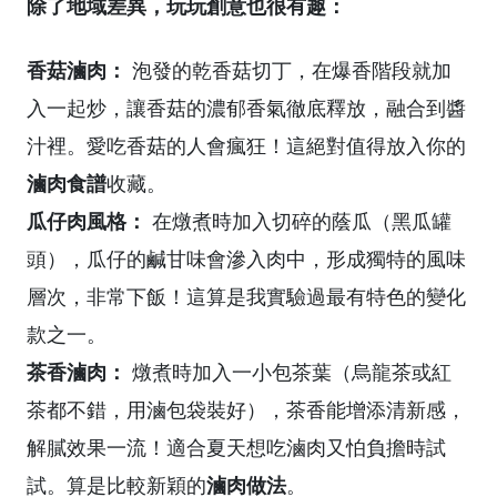
除了地域差異，玩玩創意也很有趣：
香菇滷肉：
泡發的乾香菇切丁，在爆香階段就加
入一起炒，讓香菇的濃郁香氣徹底釋放，融合到醬
汁裡。愛吃香菇的人會瘋狂！這絕對值得放入你的
滷肉食譜
收藏。
瓜仔肉風格：
在燉煮時加入切碎的蔭瓜（黑瓜罐
頭），瓜仔的鹹甘味會滲入肉中，形成獨特的風味
層次，非常下飯！這算是我實驗過最有特色的變化
款之一。
茶香滷肉：
燉煮時加入一小包茶葉（烏龍茶或紅
茶都不錯，用滷包袋裝好），茶香能增添清新感，
解膩效果一流！適合夏天想吃滷肉又怕負擔時試
滷肉做法
試。算是比較新穎的
。