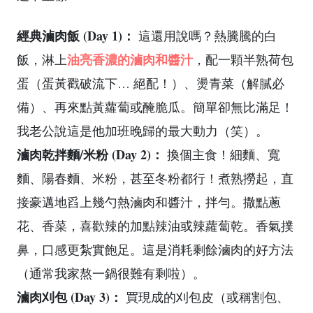
經典滷肉飯 (Day 1)：
這還用說嗎？熱騰騰的白
油亮香濃的滷肉和醬汁
飯，淋上
，配一顆半熟荷包
蛋（蛋黃戳破流下… 絕配！）、燙青菜（解膩必
備）、再來點黃蘿蔔或醃脆瓜。簡單卻無比滿足！
我老公說這是他加班晚歸的最大動力（笑）。
滷肉乾拌麵/米粉 (Day 2)：
換個主食！細麵、寬
麵、陽春麵、米粉，甚至冬粉都行！煮熟撈起，直
接豪邁地舀上幾勺熱滷肉和醬汁，拌勻。撒點蔥
花、香菜，喜歡辣的加點辣油或辣蘿蔔乾。香氣撲
鼻，口感更紮實飽足。這是消耗剩餘滷肉的好方法
（通常我家熬一鍋很難有剩啦）。
滷肉刈包 (Day 3)：
買現成的刈包皮（或稱割包、