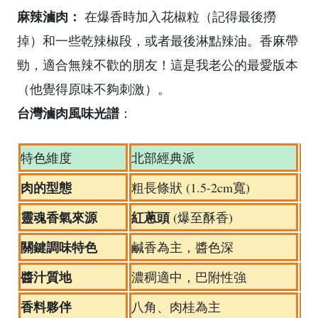
麻辣滷肉：
在爆香時加入花椒粒（記得最後撈
掉）和一些乾辣椒段，或者最後淋點辣油。香麻帶
勁，適合無辣不歡的朋友！這是我老公的最愛版本
（他覺得原味不夠刺激）。
台灣滷肉風味光譜
：
特色維度
北部經典派
南
肉的型態
細
粗長條狀 (1.5-2cm寬)
靈魂香氣來源
紅蔥頭
(爆至酥香)
紅
關鍵調味特色
偏
鹹香為主，醬色深
醬汁質地
較
濃稠適中，巴附性強
香料夥伴
八角、肉桂為主
相