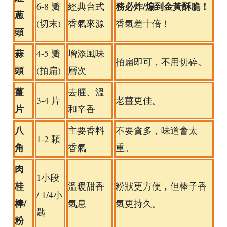
務必炸/煸到金黃酥脆！
6-8 瓣
經典台式
蔥
(切末)
香氣來源
香氣差十倍！
頭
蒜
4-5 瓣
增添風味
拍扁即可，不用切碎。
頭
(拍扁)
層次
薑
去腥、溫
3-4 片
老薑更佳。
片
和辛香
八
主要香料
不要貪多，味道會太
1-2 顆
角
香氣
重。
肉
1小段
桂
溫暖甜香
粉狀更方便，但棒子香
/ 1/4小
棒/
氣息
氣更持久。
匙
粉