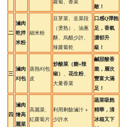
蘿蔔、香菜
敵！
口感Q彈飽
豆芽菜、韭菜段
滷肉
足，香氣
（燙熟）、油蔥
二
乾拌
細米粉
濃郁升
酥、烏醋少許、
米粉
級！
辣蘿蔔乾
鹹甜酸香
炒酸菜（糖+辣
滷肉
脆，層次
蒸熱刈包
三
椒）
花生粉
、
、
刈包
豐富大滿
皮
大量香菜
足！
蔬菜吸飽
滷肉
精華，清
高麗菜、
利用剩餘滷汁 +
四
燴高
冰箱又下
紅蘿蔔片
少許水
麗菜