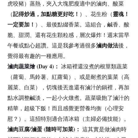
虎咬豬）蒸熱，夾入大塊肥瘦適中的滷肉、酸菜
記得炒過，加點糖更好吃！
靈魂！
（
）、花生粉（
一定要加！
）、最後點綴香菜。這組合，鹹香、酸
脆、甜潤、還有花生顆粒感，層次爆炸！週末當早
滷肉做法
午餐或點心超讚。這是我參考過很多
後，
覺得最有趣的一種應用。
滷肉蔬菜燴 (Day 4)：
冰箱裡還沒煮的根莖類蔬菜
（蘿蔔、馬鈴薯、紅蘿蔔）、或是耐煮的葉菜（高
麗菜、白菜），切塊後丟進還有滷汁的鍋裡，再加
點水調整鹹淡，一起小火燉煮。蔬菜吸飽了滷汁的
精華，超級下飯！而且感覺更營養均衡（心理安
慰？）。這招特別適合清冰箱（主婦必備技能）。
滷肉豆腐/滷蛋 (隨時可加菜)：
這其實是做滷肉時