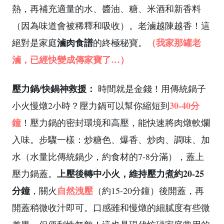
熱，再補充適量的水、醬油、糖、米酒和新香料
（因為味道會被稀釋和吸收）。老滷越陳越香！這
滷肉食譜
（我家那罐老
絕對是家庭
的終極秘寶。
滷，已經快變成傳家寶了…）
壓力鍋/快鍋神救援：
時間就是金錢！用傳統鍋子
30-40分
小火慢燉2小時？壓力鍋可以幫你縮短到
鐘
！壓力鍋的密封環境和高壓，能快速將肉燉軟爛
入味。步驟一樣：炒糖色、爆香、炒肉、調味、加
水（水量比傳統鍋少，約食材的7-8分滿），蓋上
上壓後轉中小火，維持壓力煮約20-25
壓力鍋蓋。
分鐘
自然洩壓
，關火
（約15-20分鐘）後開蓋，再
開蓋稍微收汁即可。口感雖和慢燉的細膩度有些微