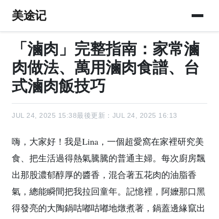
美途记
「滷肉」完整指南：家常滷
肉做法、萬用滷肉食譜、台
式滷肉飯技巧
JUL 24, 2025 15:38
最後更新：JUL 24, 2025 16:13
嗨，大家好！我是Lina，一個超愛窩在家裡研究美
食、把生活過得熱氣騰騰的普通主婦。每次廚房飄
出那股濃郁醇厚的醬香，混合著五花肉的油脂香
氣，總能瞬間把我拉回童年。記憶裡，阿嬤那口黑
得發亮的大陶鍋咕嘟咕嘟地燉煮著，鍋蓋邊緣竄出