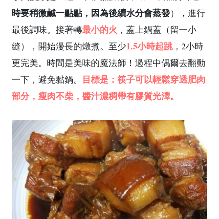
時要稍微鹹一點點，因為後續水分會蒸發
），進行
最小的火
最後調味。接著轉
，蓋上鍋蓋（留一小
1.5小時起跳
縫），開始漫長的燉煮。至少
，2小時
更完美。時間是美味的魔法師！過程中偶爾去翻動
目標是：筷子可以輕鬆穿透肥肉
一下，避免黏鍋。
部分，瘦肉不柴，醬汁濃稠帶有膠質光澤。