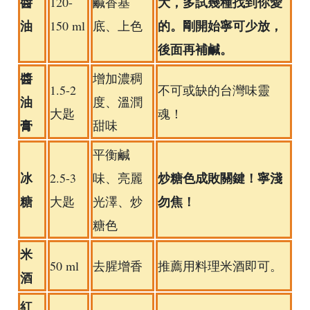
醬
大，多試幾種找到你愛
120-
鹹香基
油
的。剛開始寧可少放，
150 ml
底、上色
後面再補鹹。
醬
增加濃稠
1.5-2
不可或缺的台灣味靈
油
度、溫潤
大匙
魂！
膏
甜味
平衡鹹
冰
炒糖色成敗關鍵！寧淺
2.5-3
味、亮麗
糖
勿焦！
大匙
光澤、炒
糖色
米
50 ml
去腥增香
推薦用料理米酒即可。
酒
紅