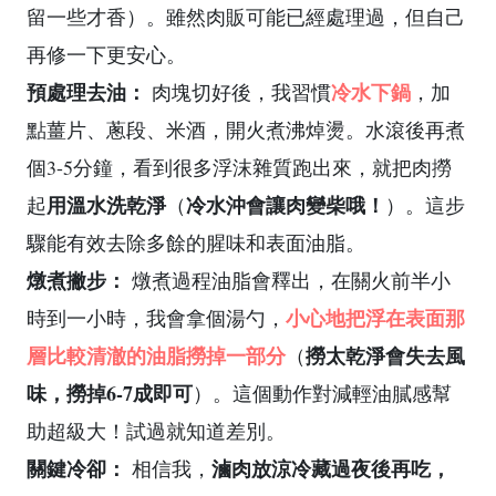
留一些才香）。雖然肉販可能已經處理過，但自己
再修一下更安心。
預處理去油：
冷水下鍋
肉塊切好後，我習慣
，加
點薑片、蔥段、米酒，開火煮沸焯燙。水滾後再煮
個3-5分鐘，看到很多浮沫雜質跑出來，就把肉撈
用溫水洗乾淨
冷水沖會讓肉變柴哦！
起
（
）。這步
驟能有效去除多餘的腥味和表面油脂。
燉煮撇步：
燉煮過程油脂會釋出，在關火前半小
小心地把浮在表面那
時到一小時，我會拿個湯勺，
層比較清澈的油脂撈掉一部分
撈太乾淨會失去風
（
味，撈掉6-7成即可
）。這個動作對減輕油膩感幫
助超級大！試過就知道差別。
關鍵冷卻：
滷肉放涼冷藏過夜後再吃，
相信我，