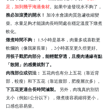
足，加到幾乎淹過食材
。如果中途發現水不夠了，
務必加滾燙的開水！
加冷水會讓肉質急遽收縮變
柴。水量足夠才能讓肉長時間處在穩定溫度下燉煮
軟化。
燉煮時間不夠：
1.5小時是基本，肉量多或喜歡更
軟爛的（像我家長輩），2小時甚至更久些更好。
用筷子戳肥肉部分，能輕鬆穿透，且瘦肉邊緣有點
「散開」的感覺就對了。
肉塊部位或切法：
五花肉也有分上五花（靠近背
部，較瘦）和下五花（靠近腹部，肥瘦層次多）。
下五花更適合長時間滷製。
另外，肉塊真的別切
太小（例如1公分以下），燉煮後容易縮得更小，
口感也容易柴。