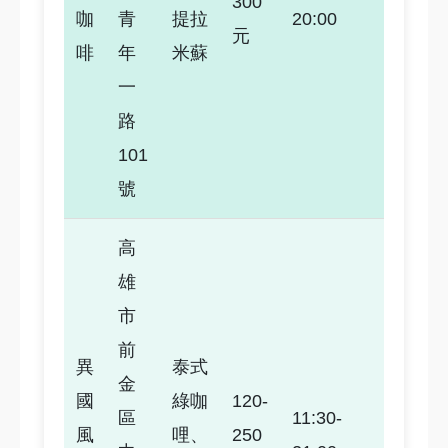
300
4.0
咖
青
提拉
20:00
元
啡
年
米蘇
一
路
101
號
高
雄
市
前
異
泰式
金
國
綠咖
120-
區
11:30-
風
哩、
250
4.3