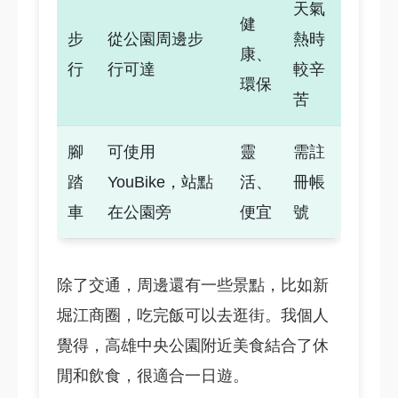
天氣
健
步
從公園周邊步
熱時
康、
行
行可達
較辛
環保
苦
腳
可使用
靈
需註
踏
YouBike，站點
活、
冊帳
車
在公園旁
便宜
號
除了交通，周邊還有一些景點，比如新
堀江商圈，吃完飯可以去逛街。我個人
覺得，高雄中央公園附近美食結合了休
閒和飲食，很適合一日遊。