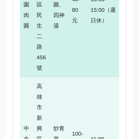
園
區
圓、
80
15:00（週
4.8
肉
民
四神
元
日休）
圓
生
湯
二
路
456
號
高
雄
市
新
中
興
炒青
100-