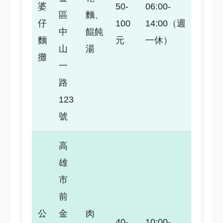
婆
50-
06:00-
區
麵、
仔
100
14:00（週
4.5
中
餛飩
麵
元
一休）
山
湯
攤
一
路
123
號
高
雄
市
前
公
金
肉
40-
10:00-