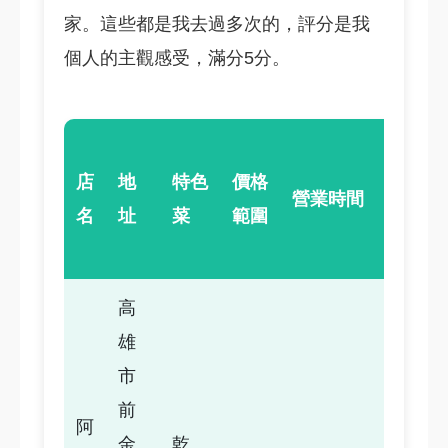
家。這些都是我去過多次的，評分是我
個人的主觀感受，滿分5分。
個
店
地
特色
價格
人
營業時間
名
址
菜
範圍
評
分
高
雄
市
前
阿
金
乾