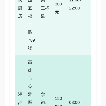
央
區
菜、
11:00-
300
4.2
廚
五
三杯
22:00
元
房
福
雞
一
路
789
號
高
雄
市
苓
漫
雅
拿
150-
步
區
鐵、
08:00-