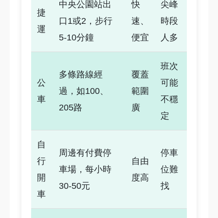
中央公園站出
快
尖峰
捷
口1或2，步行
速、
時段
運
5-10分鐘
便宜
人多
班次
多條路線經
覆蓋
公
可能
過，如100、
範圍
車
不穩
205路
廣
定
自
周邊有付費停
停車
行
自由
車場，每小時
位難
開
度高
30-50元
找
車