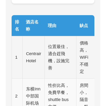
排
酒店名
理由
缺点
名
称
價格
位置最佳，
高，
Centrair
適合趕飛
1
WiFi
Hotel
機，設施完
不穩
善
定
性价比高，
房間
东横Inn
免費早餐，
小，
2
中部国
shuttle bus
隔音
际机场