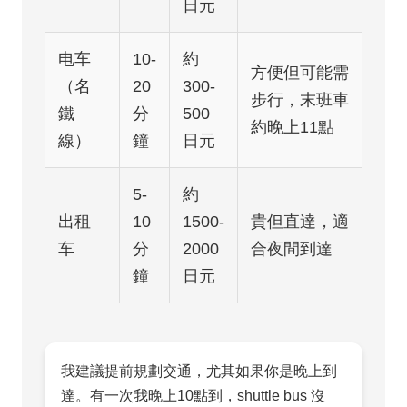
日元
电车
10-
約
方便但可能需
（名
20
300-
步行，末班車
鐵
分
500
約晚上11點
線）
鐘
日元
5-
約
出租
10
1500-
貴但直達，適
车
分
2000
合夜間到達
鐘
日元
我建議提前規劃交通，尤其如果你是晚上到
達。有一次我晚上10點到，shuttle bus 沒