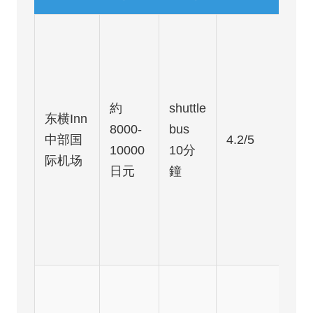
約
shuttle
东横Inn
8000-
bus
中部国
4.2/5
10000
10分
际机场
日元
鐘