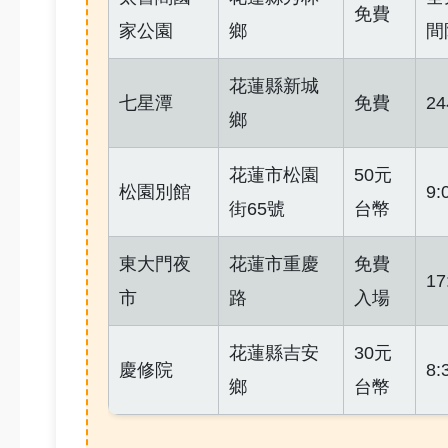
免費
家公園
鄉
間
花蓮縣新城
七星潭
免費
2
鄉
花蓮市松園
50元
松園別館
9:
街65號
台幣
東大門夜
花蓮市重慶
免費
17
市
路
入場
花蓮縣吉安
30元
慶修院
8:
鄉
台幣