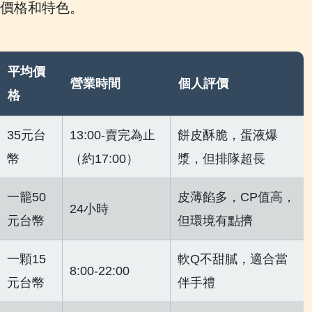
價格和特色。
平均價
營業時間
個人評價
格
35元台
13:00-賣完為止
餅皮酥脆，蛋液爆
幣
（約17:00）
漿，但排隊超長
一籠50
皮薄餡多，CP值高，
24小時
元台幣
但環境有點擠
一顆15
軟Q不甜膩，適合當
8:00-22:00
元台幣
伴手禮