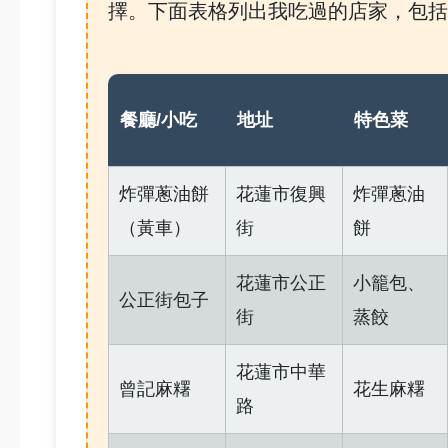
擇。下面表格列出我吃過的店家，包括
餐廳/小吃
地址
特色菜
炸彈蔥油餅
花蓮市復興
炸彈蔥油
（黃車）
街
餅
花蓮市公正
小籠包、
公正街包子
街
蒸餃
花蓮市中華
曾記麻糬
花生麻糬
路