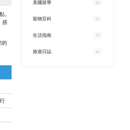
美國留學
38
點。
寵物百科
31
，搭
生活指南
14
節的
旅遊日誌
46
行