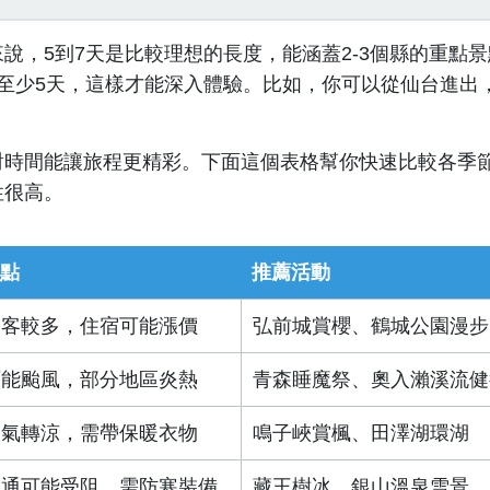
說，5到7天是比較理想的長度，能涵蓋2-3個縣的重點景
至少5天，這樣才能深入體驗。比如，你可以從仙台進出
對時間能讓旅程更精彩。下面這個表格幫你快速比較各季
性很高。
點
推薦活動
遊客較多，住宿可能漲價
弘前城賞櫻、鶴城公園漫步
可能颱風，部分地區炎熱
青森睡魔祭、奧入瀨溪流健
天氣轉涼，需帶保暖衣物
鳴子峽賞楓、田澤湖環湖
交通可能受阻，需防寒裝備
藏王樹冰、銀山溫泉雪景