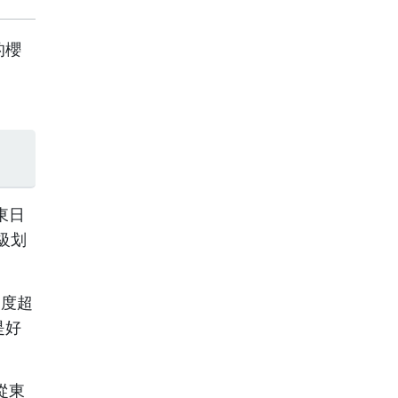
的櫻
東日
級划
由度超
是好
從東