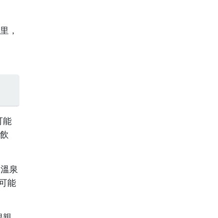
公里，
可能
和飲
，溫泉
費可能
很親