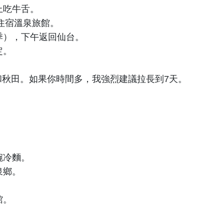
上吃牛舌。
住宿溫泉旅館。
季），下午返回仙台。
定。
秋田。如果你時間多，我強烈建議拉長到7天。
碗冷麵。
泉鄉。
館。