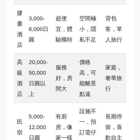
膠
3,000-
超便
空間極
背包
囊
6,000日
宜，體
小，隱
客，單
酒
圓
驗獨特
私不足
人旅行
店
高
20,000-
價格
服務
家庭，
級
50,000
高，可
好，房
奢華旅
酒
日圓以
能離景
間大
行
店
上
點遠
設施不
5,000-
有廚
長期停
民
一，預
12,000
房，像
留，喜
宿
訂需仔
日圓
家一樣
歡自主