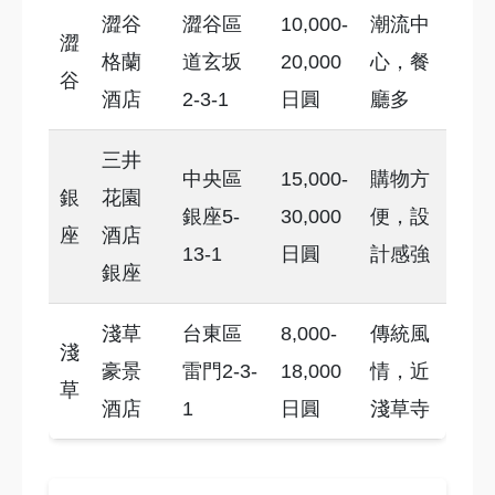
澀谷
澀谷區
10,000-
潮流中
澀
格蘭
道玄坂
20,000
心，餐
谷
酒店
2-3-1
日圓
廳多
三井
中央區
15,000-
購物方
銀
花園
銀座5-
30,000
便，設
座
酒店
13-1
日圓
計感強
銀座
淺草
台東區
8,000-
傳統風
淺
豪景
雷門2-3-
18,000
情，近
草
酒店
1
日圓
淺草寺