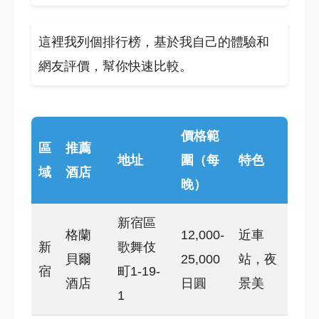
這裡我列個排行榜，基於我自己的體驗和
網友評價，幫你快速比較。
價格範
區
推薦
地址
圍（每
特色
域
酒店
晚）
新宿區
格蘭
12,000-
近車
新
歌舞伎
貝爾
25,000
站，夜
宿
町1-19-
酒店
日圓
景美
1