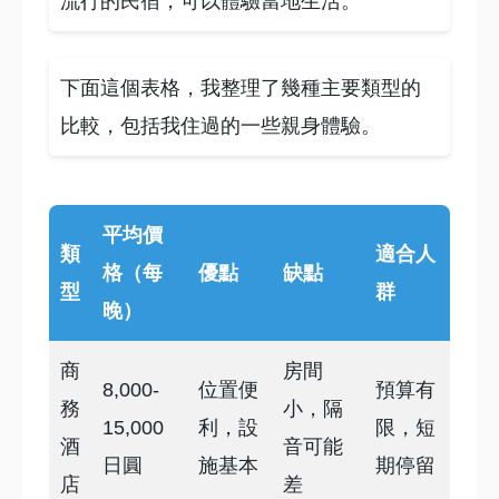
流行的民宿，可以體驗當地生活。
下面這個表格，我整理了幾種主要類型的
比較，包括我住過的一些親身體驗。
平均價
類
適合人
格（每
優點
缺點
型
群
晚）
商
房間
8,000-
位置便
預算有
務
小，隔
15,000
利，設
限，短
酒
音可能
日圓
施基本
期停留
店
差