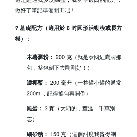
做好了筆記準備開工吧！
? 基礎配方（適用於 6 吋圓形活動模或長方
模）：
200 克（就是泰國紅鷹牌那
木薯澱粉：
包，整包倒下去剛剛好！）
200 毫升（一整罐小罐的通常
濃椰漿：
200ml，記得搖勻再開倒）
3 顆（大顆的，室溫！千萬別
雞蛋：
忘）
150 克（這個甜度我覺得剛
細砂糖：