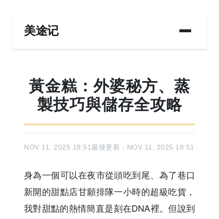
美途记
黃金糕：外婆秘方、蒸
製技巧與儲存全攻略
NOV 11, 2025 18:51
最後更新：NOV 11, 2025 18:51
身為一個可以在夜市從頭吃到尾、為了巷口
新開的甜點店甘願排隊一小時的超級吃貨，
我對甜點的熱情簡直是刻在DNA裡。但說到