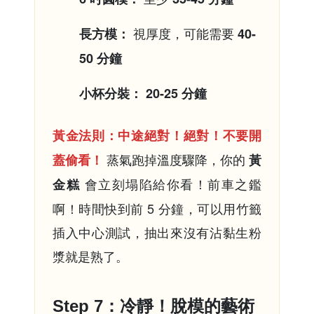
視厚度，可能需要
長方模：
40-
50 分鐘
小杯分裝：
20-25 分鐘
黃金法則：中途絕對！絕對！不要開
蒸氣跑掉溫度驟降，你的
蓋偷看！
黃
會立刻塌陷給你看！前車之鑑
金糕
啊！時間快到前 5 分鐘，可以用竹籤
插入中心測試，抽出來沒有沾黏生粉
漿就是熟了。
Step 7：冷靜！脫模的藝術