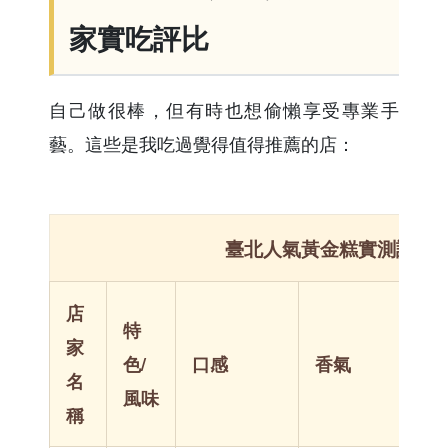
家實吃評比
自己做很棒，但有時也想偷懶享受專業手
藝。這些是我吃過覺得值得推薦的店：
臺北人氣黃金糕實測評比
店
特
家
色/
口感
香氣
名
風味
稱