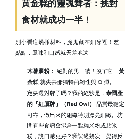
黃金糕的靈魂舞者：挑對
食材就成功一半！
別小看這幾樣材料，魔鬼藏在細節裡！差一
點點，風味和口感就天差地遠。
絕對的男一號！沒了它，
木薯澱粉：
黃
就失去那獨特的韌性與 Q 彈。一
金糕
定要選對牌子嗎？我的經驗是，
泰國產
品質最穩定
的「紅鷹牌」（Red Owl）
可靠，做出來的組織特別漂亮細緻。坊
間有些食譜會混合一點糯米粉或粘米
粉，說口感更好？我試過幾次，覺得反