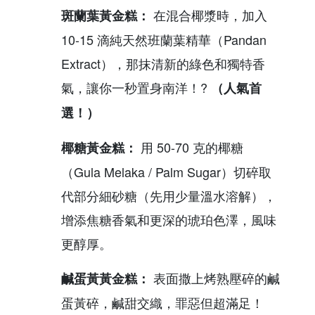
在混合椰漿時，加入
斑蘭葉黃金糕：
10-15 滴純天然班蘭葉精華（Pandan
Extract），那抹清新的綠色和獨特香
氣，讓你一秒置身南洋！?
（人氣首
選！）
用 50-70 克的椰糖
椰糖黃金糕：
（Gula Melaka / Palm Sugar）切碎取
代部分細砂糖（先用少量溫水溶解），
增添焦糖香氣和更深的琥珀色澤，風味
更醇厚。
表面撒上烤熟壓碎的鹹
鹹蛋黃黃金糕：
蛋黃碎，鹹甜交織，罪惡但超滿足！