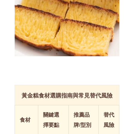
黃金糕食材選購指南與常見替代風險
關鍵選
推薦品
替代
食材
擇要點
牌/型別
風險