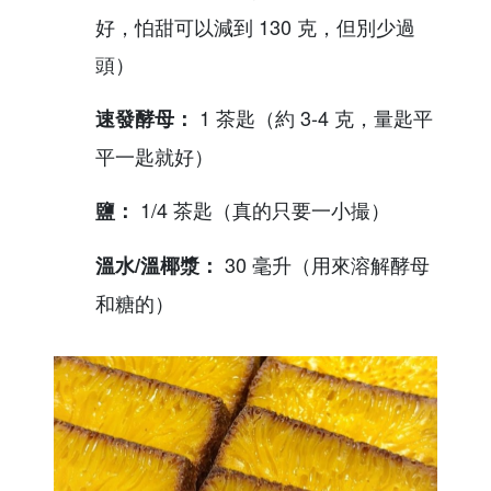
好，怕甜可以減到 130 克，但別少過
頭）
1 茶匙（約 3-4 克，量匙平
速發酵母：
平一匙就好）
1/4 茶匙（真的只要一小撮）
鹽：
30 毫升（用來溶解酵母
溫水/溫椰漿：
和糖的）