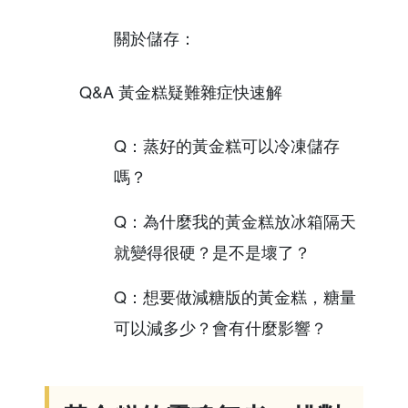
關於儲存：
Q&A 黃金糕疑難雜症快速解
Q：蒸好的黃金糕可以冷凍儲存
嗎？
Q：為什麼我的黃金糕放冰箱隔天
就變得很硬？是不是壞了？
Q：想要做減糖版的黃金糕，糖量
可以減多少？會有什麼影響？