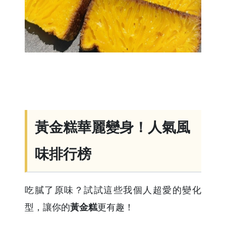
黃金糕華麗變身！人氣風
味排行榜
吃膩了原味？試試這些我個人超愛的變化
型，讓你的
更有趣！
黃金糕