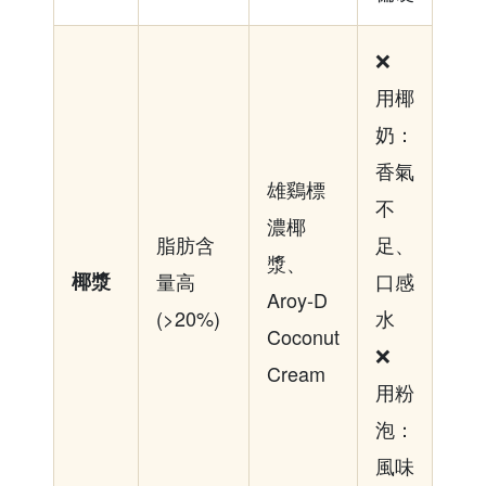
❌
用椰
奶：
香氣
雄鷄標
不
濃椰
脂肪含
足、
漿、
椰漿
量高
口感
Aroy-D
(>20%)
水
Coconut
❌
Cream
用粉
泡：
風味