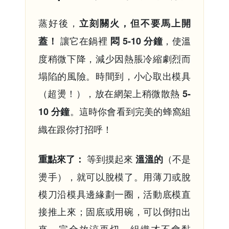
蒸好後，
立刻關火，但不要馬上開
讓它在鍋裡
，使溫
蓋！
悶 5-10 分鐘
度稍微下降，減少因熱脹冷縮劇烈而
塌陷的風險。時間到，小心取出模具
（超燙！），放在網架上稍微散熱
5-
。這時你會看到完美的蜂窩組
10 分鐘
織在跟你打招呼！
等到摸起來
（不是
重點來了：
溫溫的
燙手），就可以脫模了。用薄刀或脫
模刀沿模具邊緣劃一圈，活動底模直
接推上來；固底或用碗，可以倒扣出
來。完全放涼再切，組織才不會黏