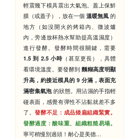
輕震幾下模具震出大氣泡。蓋上保鮮
膜（或蓋子），放在一個
的
溫暖無風
地方（如沒開火的烤箱內、微波爐
內，旁邊放杯熱水幫助提高溫濕度）
進行發酵。發酵時間很關鍵，需要
（甚至更長），具體
1.5 到 2.5 小時
看環境溫度。要發酵到
麵糊高度明顯
升高，約接近模具的 9 分滿，表面充
的狀態。用沾濕的手指輕
滿密集氣泡
碰表面，感覺有彈性不沾黏就差不多
了。
發酵不足：成品矮扁組織緊實。
發酵過度：酸味重、組織粗糙易塌。
寧可稍慢別過頭！耐心是美德…