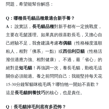
問題，希望能幫你解惑：
Q：哪種長毛貓品種最適合新手養？
A：
長毛貓品種
說實話，
對新手都有一定挑戰度，
主要在毛髮護理。如果真的很喜歡長毛，又擔心自
布偶貓
己經驗不足，我會建議考慮
（性格極度溫順
西伯利亞貓
粘人，相對「佛系」一點）或
（性格活
潑但適應力強、相對健康）。不過，最「省心」的
短毛貓
絕對是
！再強調一次，養長毛貓，勤梳毛這
關你必須能過。養之前問問自己：我能堅持每天花
15-30分鐘幫貓咪梳毛嗎？哪怕牠一開始不喜歡？
長毛貓飼養技巧
這是
的核心，也是責任。
Q：長毛貓掉毛到底有多恐怖？