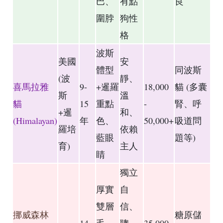
巴、
有點
良
圍脖
狗性
格
波斯
美國
安
體型
同波斯
(波
靜、
喜馬拉雅
9-
+暹羅
18,000
貓 (多囊
斯
溫
貓
15
重點
-
腎、呼
+暹
和、
(Himalayan)
年
色、
50,000+
吸道問
羅培
依賴
藍眼
題等)
育)
主人
睛
獨立
厚實
自
雙層
信、
挪威森林
糖原儲