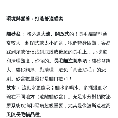
環境與營養：打造舒適貓窩
貓砂盆：
大號、開放式
務必選
的！長毛貓體型通
常較大，封閉式或太小的盆，牠們轉身困難，容易
踩到尿或便便沾到屁股或後腿的長毛上… 那味道
長毛貓注意事項
和清理難度，你懂的。
：貓砂盆夠
大、貓砂夠厚、勤清理，避免「黃金沾毛」的悲
劇。砂盆數量最好是貓口數+1！
飲水：
流動水更能吸引貓咪多喝水。多擺幾個水
碗在不同地方（遠離貓砂盆）。充足水分對預防泌
尿系統疾病和腎病超級重要，尤其是像波斯這種高
長毛貓品種
風險
。