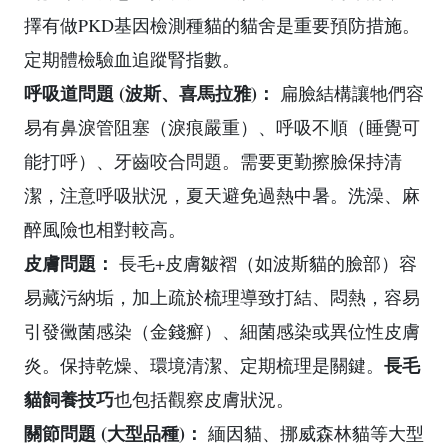
擇有做PKD基因檢測種貓的貓舍是重要預防措施。
定期體檢驗血追蹤腎指數。
呼吸道問題 (波斯、喜馬拉雅)：
扁臉結構讓牠們容
易有鼻淚管阻塞（淚痕嚴重）、呼吸不順（睡覺可
能打呼）、牙齒咬合問題。需要更勤擦臉保持清
潔，注意呼吸狀況，夏天避免過熱中暑。洗澡、麻
醉風險也相對較高。
皮膚問題：
長毛+皮膚皺褶（如波斯貓的臉部）容
易藏污納垢，加上疏於梳理導致打結、悶熱，容易
引發黴菌感染（金錢癬）、細菌感染或異位性皮膚
長毛
炎。保持乾燥、環境清潔、定期梳理是關鍵。
貓飼養技巧
也包括觀察皮膚狀況。
關節問題 (大型品種)：
緬因貓、挪威森林貓等大型