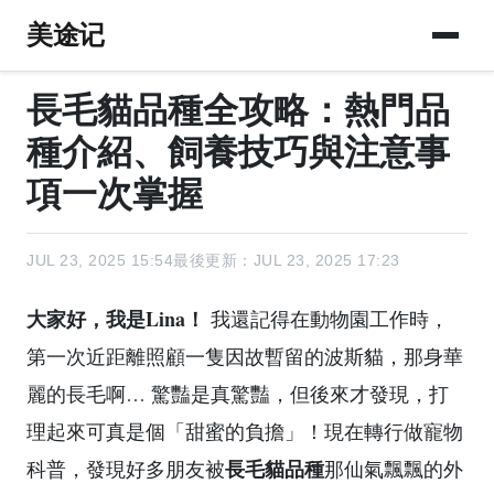
美途记
長毛貓品種全攻略：熱門品
種介紹、飼養技巧與注意事
項一次掌握
JUL 23, 2025 15:54
最後更新：JUL 23, 2025 17:23
大家好，我是Lina！
我還記得在動物園工作時，
第一次近距離照顧一隻因故暫留的波斯貓，那身華
麗的長毛啊… 驚豔是真驚豔，但後來才發現，打
理起來可真是個「甜蜜的負擔」！現在轉行做寵物
長毛貓品種
科普，發現好多朋友被
那仙氣飄飄的外