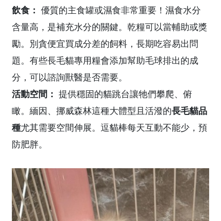
飲食：
優質的主食罐或濕食非常重要！濕食水分
含量高，是補充水分的關鍵。乾糧可以當輔助或獎
勵。別貪便宜買成分差的飼料，長期吃容易出問
題。有些長毛貓專用糧會添加幫助毛球排出的成
分，可以諮詢獸醫是否需要。
活動空間：
提供穩固的貓跳台讓牠們攀爬、俯
長毛貓品
瞰。緬因、挪威森林這種大體型且活潑的
種
尤其需要空間伸展。逗貓棒每天互動不能少，預
防肥胖。