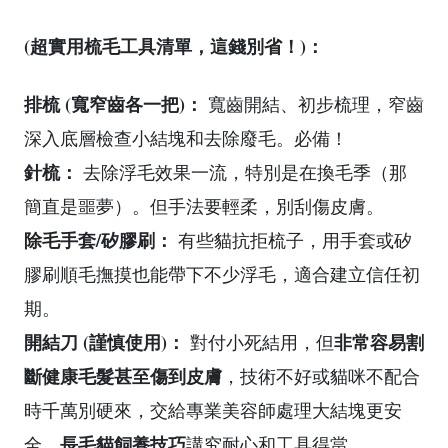
(超實用梳毛工具清單，這錢別省！)：
排梳 (寬窄齒各一把)：
寬齒開結、初步梳理，窄齒
深入底層檢查小結塊和去除廢毛。必備！
針梳：
去除浮毛效果一流，特別是在換毛季（那
簡直是噩夢）。但手法要輕柔，別刮傷皮膚。
除毛手套/矽膠刷：
有些貓抗拒梳子，用手套或矽
膠刷順毛撫摸也能帶下不少浮毛，適合建立信任初
期。
開結刀 (謹慎使用)：
非常容易割
對付小死結用，但
斷健康毛髮甚至傷到皮膚
，技術不好或貓咪不配合
時千萬別硬來，交給專業美容師處理大結塊更安
長毛貓飼養技巧
全。
講究耐心和工具得當。