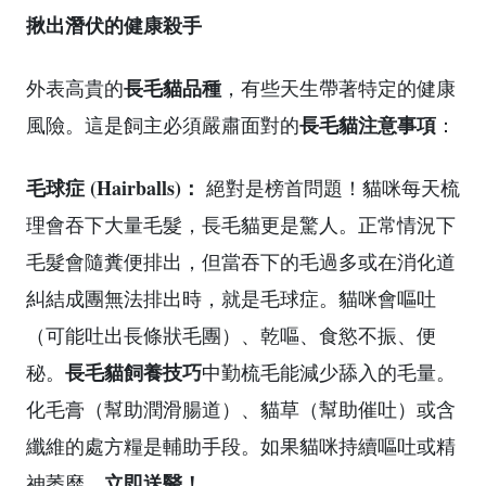
揪出潛伏的健康殺手
長毛貓品種
外表高貴的
，有些天生帶著特定的健康
長毛貓注意事項
風險。這是飼主必須嚴肅面對的
：
毛球症 (Hairballs)：
絕對是榜首問題！貓咪每天梳
理會吞下大量毛髮，長毛貓更是驚人。正常情況下
毛髮會隨糞便排出，但當吞下的毛過多或在消化道
糾結成團無法排出時，就是毛球症。貓咪會嘔吐
（可能吐出長條狀毛團）、乾嘔、食慾不振、便
長毛貓飼養技巧
秘。
中勤梳毛能減少舔入的毛量。
化毛膏（幫助潤滑腸道）、貓草（幫助催吐）或含
纖維的處方糧是輔助手段。如果貓咪持續嘔吐或精
立即送醫！
神萎靡，