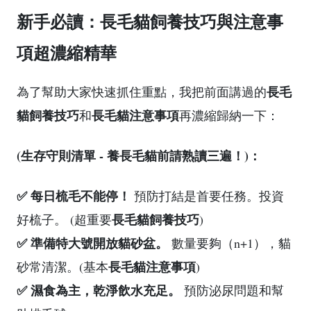
新手必讀：長毛貓飼養技巧與注意事
項超濃縮精華
長毛
為了幫助大家快速抓住重點，我把前面講過的
貓飼養技巧
長毛貓注意事項
和
再濃縮歸納一下：
(生存守則清單 - 養長毛貓前請熟讀三遍！)：
✅ 每日梳毛不能停！
預防打結是首要任務。投資
長毛貓飼養技巧
好梳子。 (超重要
)
✅ 準備特大號開放貓砂盆。
數量要夠（n+1），貓
長毛貓注意事項
砂常清潔。(基本
)
✅ 濕食為主，乾淨飲水充足。
預防泌尿問題和幫