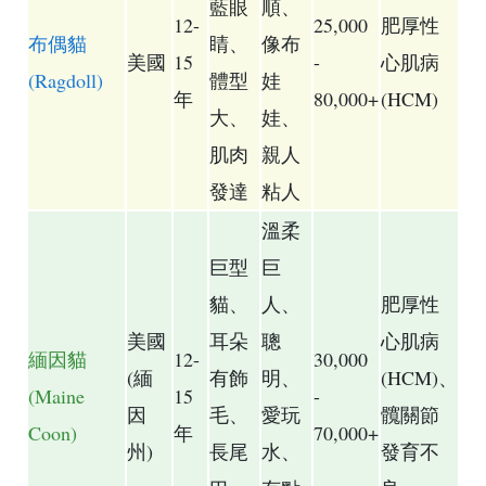
藍眼
順、
12-
25,000
肥厚性
布偶貓
睛、
像布
美國
15
-
心肌病
(Ragdoll)
體型
娃
年
80,000+
(HCM)
大、
娃、
肌肉
親人
發達
粘人
溫柔
巨型
巨
貓、
人、
肥厚性
美國
耳朵
聰
心肌病
緬因貓
12-
30,000
(緬
有飾
明、
(HCM)、
(Maine
15
-
因
毛、
愛玩
髖關節
Coon)
年
70,000+
州)
長尾
水、
發育不