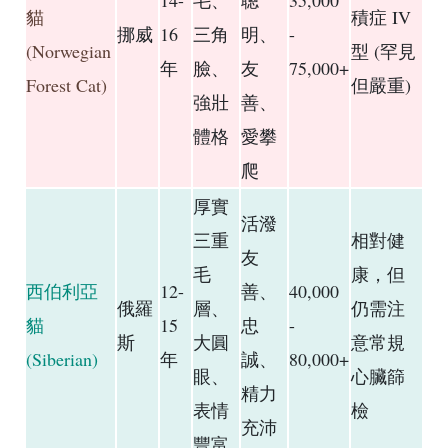
14-
毛、
聰
35,000
貓
積症 IV
挪威
16
三角
明、
-
(Norwegian
型 (罕見
年
臉、
友
75,000+
Forest Cat)
但嚴重)
強壯
善、
體格
愛攀
爬
厚實
活潑
三重
相對健
友
毛
康，但
西伯利亞
12-
善、
40,000
俄羅
層、
仍需注
貓
15
忠
-
斯
大圓
意常規
(Siberian)
年
誠、
80,000+
眼、
心臟篩
精力
表情
檢
充沛
豐富