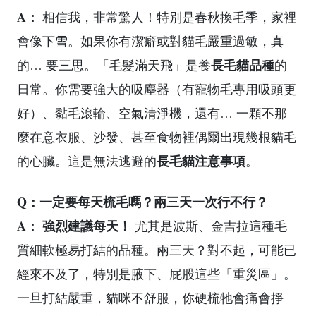
A：
相信我，非常驚人！特別是春秋換毛季，家裡
會像下雪。如果你有潔癖或對貓毛嚴重過敏，真
長毛貓品種
的… 要三思。「毛髮滿天飛」是養
的
日常。你需要強大的吸塵器（有寵物毛專用吸頭更
好）、黏毛滾輪、空氣清淨機，還有… 一顆不那
麼在意衣服、沙發、甚至食物裡偶爾出現幾根貓毛
長毛貓注意事項
的心臟。這是無法逃避的
。
Q：一定要每天梳毛嗎？兩三天一次行不行？
A：
強烈建議每天！
尤其是波斯、金吉拉這種毛
質細軟極易打結的品種。兩三天？對不起，可能已
經來不及了，特別是腋下、屁股這些「重災區」。
一旦打結嚴重，貓咪不舒服，你硬梳牠會痛會掙