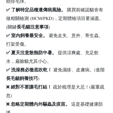
助排毛球。
✅ 了解特定品種遺傳病風險。
購買前確認貓舍有
做相關檢測 (HCM/PKD)，定期體檢項目要涵蓋。
長毛貓注意事項
(關鍵
)
✅ 室內飼養最安全。
避免走失、意外、寄生蟲、
打架受傷。
✅ 夏天注意散熱防中暑。
提供涼爽處、充足飲
水，扁臉貓尤其小心。
✅ 洗澡務必徹底吹乾！
避免濕疹、皮膚病。(進階
長毛貓飼養技巧
)
❌ 絕對不要讓毛打結！
疏於梳理是大忌！(嚴重疏
忽)
❌ 忽略定期體內外驅蟲及疫苗。
這是基礎健康防
護。