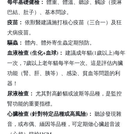
每年基礎健檢：
體重、體溫、聽診、觸診（摸淋
巴結、肚子）、基本問診。
疫苗：
依獸醫建議施打核心疫苗（三合一）及狂
犬病疫苗。
驅蟲：
體內、體外寄生蟲定期預防。
血液檢查 (生化+血球)：
建議成年貓(1歲以上)每年
一次，7歲以上老年貓每半年一次。這是評估內臟
功能（腎、肝、胰等）、感染、貧血等問題的利
器！
尿液檢查：
尤其對高齡貓或波斯等品種，是監控
腎功能的重要指標。
心臟檢查 (針對特定品種或高風險)：
聽診發現雜
音，或布偶、緬因等品種，可定期做心臟超音波