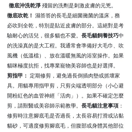
徹底沖洗乾淨
殘留的洗劑是刺激皮膚的元兇。
徹底吹乾！
濕答答的長毛是細菌黴菌的溫床，務
必吹到全乾，特別是貼近皮膚的部分。這絕對是考
長毛貓飼養技巧
驗耐心的活兒，很多貓也不愛。
中
的洗澡真的是大工程。我通常會準備好大毛巾、吹
風機（低溫檔）、放在溫暖無風的浴室操作。如果
貓咪極度抗拒，找專業寵物美容師也是好選擇。
剪指甲：
定期修剪，避免過長倒插肉墊或抓壞家
具。用貓專用指甲剪，只剪尖端透明部分（小心避
開粉紅色的血管神經「活肉」）。如果不確定怎麼
長毛貓注意事項
剪，請獸醫或美容師示範教學。
：
修剪時注意腳底毛是否過長，太長容易打滑或沾黏
貓砂，可適度修剪腳底毛，但腹部或身體其他部位