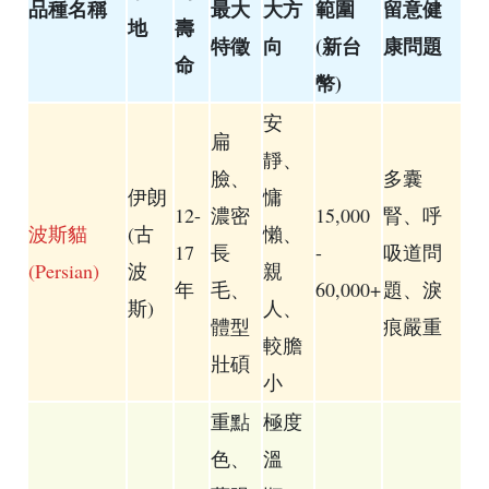
品種名稱
最大
大方
範圍
留意健
地
壽
特徵
向
(新台
康問題
命
幣)
安
扁
靜、
臉、
多囊
伊朗
慵
12-
濃密
15,000
腎、呼
波斯貓
(古
懶、
17
長
-
吸道問
(Persian)
波
親
年
毛、
60,000+
題、淚
斯)
人、
體型
痕嚴重
較膽
壯碩
小
重點
極度
色、
溫