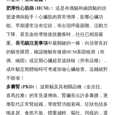
肥厚性心肌病 (HCM)：
這是布偶貓和緬因貓的頭
號遺傳病殺手！心臟肌肉異常增厚，影響心臟功
能。早期通常沒有症狀，等出現呼吸困難、活動力
下降、甚至血栓導致後肢癱瘓時，往往已相當嚴
長毛貓注意事項
重。
中最關鍵的一條：向信譽良好
的貓舍購買，確認種貓有做過HCM基因檢測（布
偶、緬因）或定期心臟超音波篩檢（所有品種），
成年貓定期體檢時可考慮加做心臟檢查。這錢絕對
不能省！
多囊腎 (PKD)：
波斯貓及其相關品種（金吉拉、
喜馬拉雅）的常見遺傳病。腎臟長出許多囊腫，逐
漸取代正常腎組織，導致腎功能衰竭。症狀包括多
喝多尿、食慾不振、體重減輕、嘔吐。同樣的，選