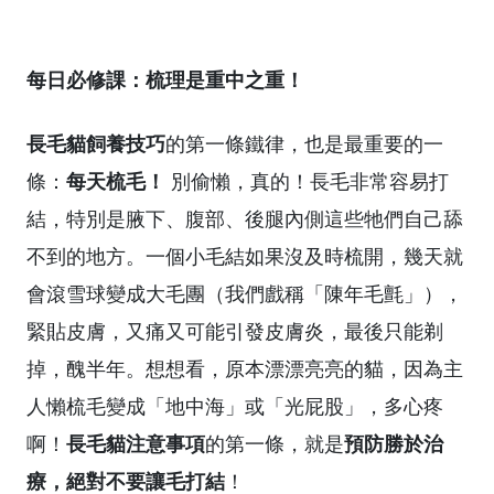
每日必修課：梳理是重中之重！
長毛貓飼養技巧
的第一條鐵律，也是最重要的一
每天梳毛！
條：
別偷懶，真的！長毛非常容易打
結，特別是腋下、腹部、後腿內側這些牠們自己舔
不到的地方。一個小毛結如果沒及時梳開，幾天就
會滾雪球變成大毛團（我們戲稱「陳年毛氈」），
緊貼皮膚，又痛又可能引發皮膚炎，最後只能剃
掉，醜半年。想想看，原本漂漂亮亮的貓，因為主
人懶梳毛變成「地中海」或「光屁股」，多心疼
長毛貓注意事項
預防勝於治
啊！
的第一條，就是
療，絕對不要讓毛打結
！