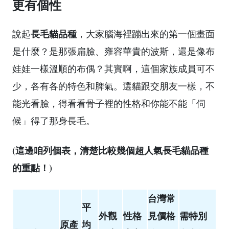
更有個性
長毛貓品種
說起
，大家腦海裡蹦出來的第一個畫面
是什麼？是那張扁臉、雍容華貴的波斯，還是像布
娃娃一樣溫順的布偶？其實啊，這個家族成員可不
少，各有各的特色和脾氣。選貓跟交朋友一樣，不
能光看臉，得看看骨子裡的性格和你能不能「伺
候」得了那身長毛。
(這邊咱列個表，清楚比較幾個超人氣長毛貓品種
的重點！)
台灣常
平
外觀
性格
見價格
需特別
原產
均