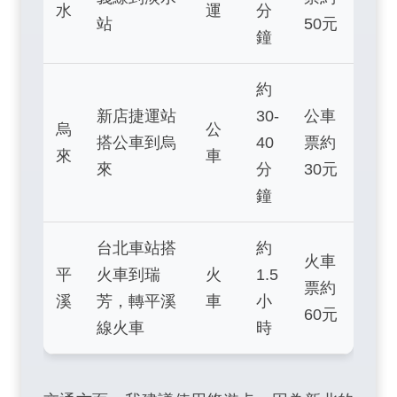
水
運
分
站
50元
鐘
約
新店捷運站
30-
公車
烏
公
搭公車到烏
40
票約
來
車
來
分
30元
鐘
台北車站搭
約
火車
平
火車到瑞
火
1.5
票約
溪
芳，轉平溪
車
小
60元
線火車
時