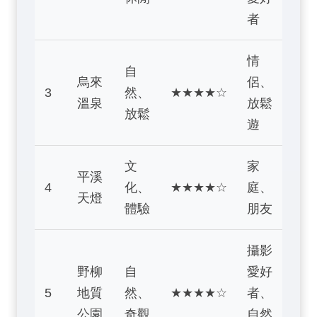
者
情
自
烏來
侶、
3
然、
★★★★☆
溫泉
放鬆
放鬆
遊
文
家
平溪
4
化、
★★★★☆
庭、
天燈
體驗
朋友
攝影
野柳
自
愛好
5
地質
然、
★★★★☆
者、
公園
奇觀
自然