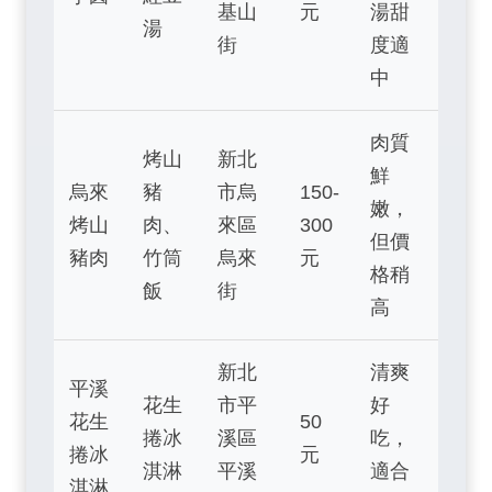
基山
元
湯甜
湯
街
度適
中
肉質
烤山
新北
鮮
烏來
豬
市烏
150-
嫩，
烤山
肉、
來區
300
但價
豬肉
竹筒
烏來
元
格稍
飯
街
高
新北
清爽
平溪
花生
市平
好
花生
50
捲冰
溪區
吃，
捲冰
元
淇淋
平溪
適合
淇淋