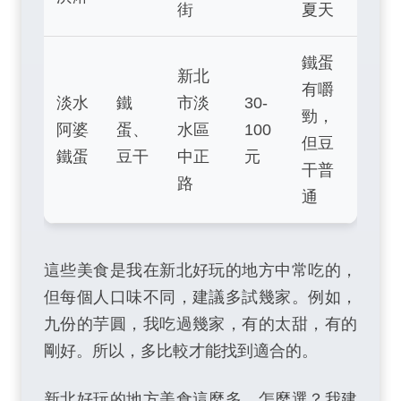
街
夏天
鐵蛋
新北
有嚼
淡水
鐵
市淡
30-
勁，
阿婆
蛋、
水區
100
但豆
鐵蛋
豆干
中正
元
干普
路
通
這些美食是我在新北好玩的地方中常吃的，
但每個人口味不同，建議多試幾家。例如，
九份的芋圓，我吃過幾家，有的太甜，有的
剛好。所以，多比較才能找到適合的。
新北好玩的地方美食這麼多，怎麼選？我建