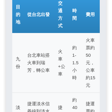
交
目
通
時
的
從台北出發
費用
方
間
地
式
火車
約
票約
火
台北車站搭
1-
50
九
車
火車到瑞
1.5
元，
份
+公
芳，轉公車
小
公車
車
時
約15
元
約
捷運淡水信
捷運
淡
捷
40
義線到淡水
票約