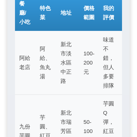
餐
特色
價格
我的
廳/
地址
菜
範圍
評價
小吃
味道
新北
阿
不
市淡
100-
阿給
給、
錯，
水區
200
老店
魚丸
但人
中正
元
湯
多要
路
排隊
芋圓
新北
Q
芋
市瑞
50-
彈，
九份
圓、
芳區
100
紅豆
芋圓
紅豆