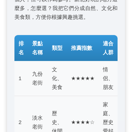
麼多，怎麼選？我把它們分成自然、文化和
美食類，方便你根據興趣挑選。
排
景點
適合
類型
推薦指數
名
名稱
人群
文
情
九份
1
化、
★★★★★
侶、
老街
美食
朋友
家
歷
庭、
淡水
2
史、
★★★★☆
歷史
老街
休閒
愛好