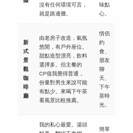
攤
沒有任何環境可言，
味點
就是路邊攤。
心。
情侶
由老房子改造，氣氛
新
約
悠閒，有戶外座位。
式
會、
甜點造型漂亮，飲料
景
朋友
選擇多。但主餐的
觀
聊
CP值我覺得普通，
咖
天、
份量對男生來說可能
啡
下午
有點少。來喝下午茶
廳
茶時
看風景比較推薦。
光。
我的私心最愛。湯頭
簡單