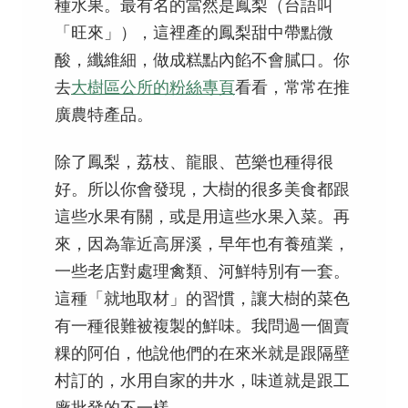
種水果。最有名的當然是鳳梨（台語叫
「旺來」），這裡產的鳳梨甜中帶點微
酸，纖維細，做成糕點內餡不會膩口。你
去
大樹區公所的粉絲專頁
看看，常常在推
廣農特產品。
除了鳳梨，荔枝、龍眼、芭樂也種得很
好。所以你會發現，大樹的很多美食都跟
這些水果有關，或是用這些水果入菜。再
來，因為靠近高屏溪，早年也有養殖業，
一些老店對處理禽類、河鮮特別有一套。
這種「就地取材」的習慣，讓大樹的菜色
有一種很難被複製的鮮味。我問過一個賣
粿的阿伯，他說他們的在來米就是跟隔壁
村訂的，水用自家的井水，味道就是跟工