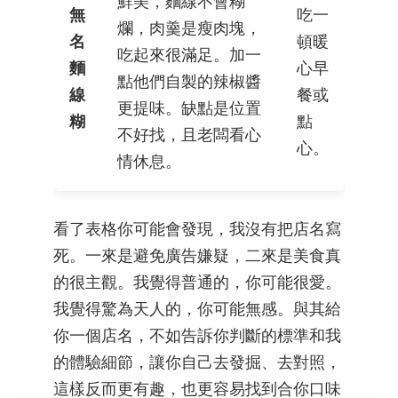
鮮美，麵線不會糊
無
吃一
爛，肉羹是瘦肉塊，
名
頓暖
吃起來很滿足。加一
麵
心早
點他們自製的辣椒醬
線
餐或
更提味。缺點是位置
糊
點
不好找，且老闆看心
心。
情休息。
看了表格你可能會發現，我沒有把店名寫
死。一來是避免廣告嫌疑，二來是美食真
的很主觀。我覺得普通的，你可能很愛。
我覺得驚為天人的，你可能無感。與其給
你一個店名，不如告訴你判斷的標準和我
的體驗細節，讓你自己去發掘、去對照，
這樣反而更有趣，也更容易找到合你口味