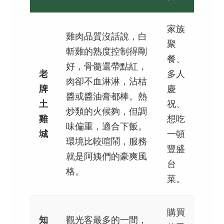
家族
雞肉品質沒話說，白
聚
斬雞的熟度控制得剛
餐、
好，骨髓還帶點紅，
老
多人
肉卻不血淋淋，沾桔
牌
慶
醬或醬油膏都棒。熱
土
祝、
炒類的火候夠，但調
雞
想吃
味偏重，適合下飯。
城
一頓
環境比較喧鬧，服務
豐盛
就是阿姨們的豪爽風
台
格。
菜。
購買
知
觀光客最多的一間，