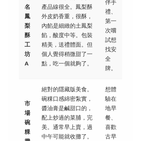
伴手
名
產品線很全。鳳梨酥
禮、
鳳
外皮奶香重，很酥，
第一
梨
內餡是細緻的土鳳梨
次嚐
酥
餡，酸度中等。包裝
試想
工
精美，送禮體面。但
找安
坊
個人覺得稍微甜了一
全
A
點，吃一個就夠了。
牌。
絕對的隱藏版美食。
想體
碗粿口感綿密紮實，
驗在
市
醬油膏是鹹甜口的，
地早
場
配上炒過的菜脯，完
餐、
碗
美。通常早上賣，過
喜歡
粿
中午可能就收攤了。
古早