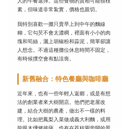
人的午餐選擇。這些食物的賣相可能很樸
素，但味道非常紮實，價格也親切。
我特別喜歡一攤只賣早上到中午的麵線
糊，它勾芡不會太濃稠，裡面有小小的肉
塊和筍絲，灑上胡椒粉和蒜泥，簡單卻讓
人想念。不過這種攤位休息時間不固定，
有時候撲空會有點沮喪。
新舊融合：特色餐廳與咖啡廳
近年來，也有一些年輕人返鄉，或是有想
法的創業者來大樹開店。他們把老屋改
建，結合大樹的農產，做出不一樣的料
理。比如把鳳梨入菜做成義大利麵，或用
龍眼木燻烤披薩。也有在荔枝園旁開的景