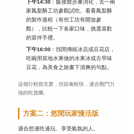
下午14:30
：飯後散步兼消化，去一兩
家鳳梨酥工坊參觀試吃。看看鳳梨酥
的製作過程（有些工坊有開放參
觀），比較一下各家口味，挑選喜歡
的當伴手禮。
下午16:00
：找間傳統冰店或豆花店，
吃碗用當地水果做的水果冰或古早味
豆花，為美食之旅畫下清爽的句點。
這個行程很充實，但節奏較快，適合戰鬥力
強的吃貨團。
方案二：悠閒玩家慢活版
適合想邊吃邊玩、享受氣氛的人。