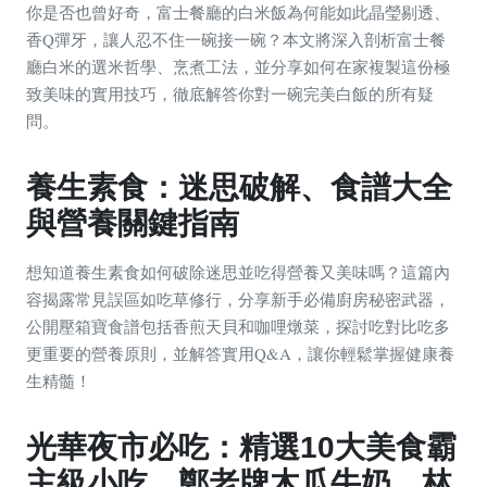
你是否也曾好奇，富士餐廳的白米飯為何能如此晶瑩剔透、
香Q彈牙，讓人忍不住一碗接一碗？本文將深入剖析富士餐
廳白米的選米哲學、烹煮工法，並分享如何在家複製這份極
致美味的實用技巧，徹底解答你對一碗完美白飯的所有疑
問。
養生素食：迷思破解、食譜大全
與營養關鍵指南
想知道養生素食如何破除迷思並吃得營養又美味嗎？這篇內
容揭露常見誤區如吃草修行，分享新手必備廚房秘密武器，
公開壓箱寶食譜包括香煎天貝和咖哩燉菜，探討吃對比吃多
更重要的營養原則，並解答實用Q&A，讓你輕鬆掌握健康養
生精髓！
光華夜市必吃：精選10大美食霸
主級小吃，鄭老牌木瓜牛奶、林