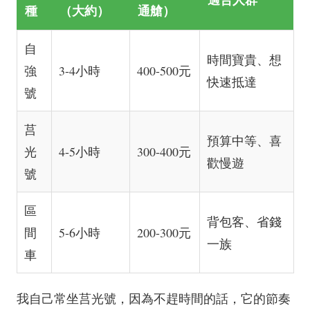
種
（大約）
通艙）
自
時間寶貴、想
強
3-4小時
400-500元
快速抵達
號
莒
預算中等、喜
光
4-5小時
300-400元
歡慢遊
號
區
背包客、省錢
間
5-6小時
200-300元
一族
車
我自己常坐莒光號，因為不趕時間的話，它的節奏