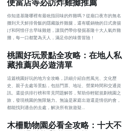
便當店等必訪炸雞攤推薦
你知道基隆哪裡有最吮指回味的炸雞嗎？從廟口夜市的無名
攤到天天鮮排骨飯的隱藏版炸雞腿，還有暖鍋物的日式唐揚
げ和阿惜仔古早味雞翅，讓我們帶你發掘基隆十大人氣炸雞
攤，每一口都驚為天人，滿足你的味蕾冒險！
桃園好玩景點全攻略：在地人私
藏推薦與必遊清單
這篇桃園好玩的地方全攻略，詳細介紹自然風光、文化歷
史、親子去處等景點，包括門票、地址、營業時間和交通資
訊。還提供排行榜和常見問題解答，幫助你輕鬆規劃桃園之
旅，發現桃園的無限魅力。無論是家庭出遊還是情侶約會，
都能找到適合的去處，解決所有旅遊疑...
木柵動物園必看全攻略：十大不