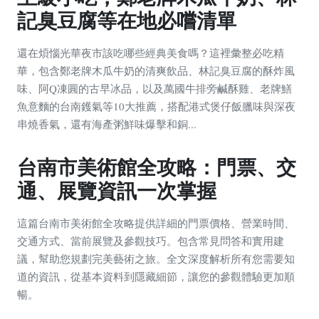
記臭豆腐等在地必嚐清單
還在煩惱光華夜市該吃哪些經典美食嗎？這裡彙整必吃精
華，包含鄭老牌木瓜牛奶的清爽飲品、林記臭豆腐的酥炸風
味、阿Q凍圓的古早冰品，以及萬國牛排旁鹹酥雞、老牌鱔
魚意麵的台南鑊氣等10大推薦，搭配港式煲仔飯臘味與深夜
串燒香氣，還有海產粥鮮味爆擊和銅...
台南市美術館全攻略：門票、交
通、展覽資訊一次掌握
這篇台南市美術館全攻略提供詳細的門票價格、營業時間、
交通方式、當前展覽及參觀技巧。包含常見問答和實用建
議，幫助您規劃完美藝術之旅。全文深度解析所有您需要知
道的資訊，從基本資料到隱藏細節，讓您的參觀體驗更加順
暢。