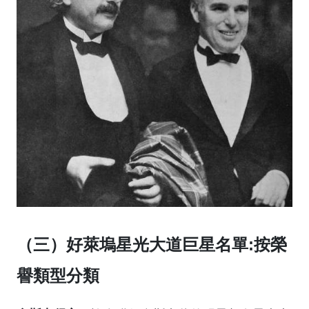
（三）好萊塢星光大道巨星名單:按榮
譽類型分類