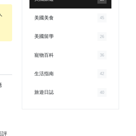
人
美國美食
45
美國留學
26
寵物百科
36
生活指南
42
廳
旅遊日誌
40
面評