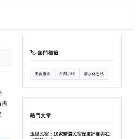
🏷️ 熱門標籤
美食推薦
台灣小吃
清水休息站
指
有盡
疑
熱門文章
玉里民宿：10家精選民宿深度評測與在