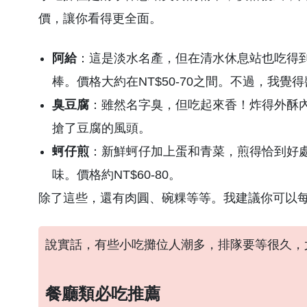
價，讓你看得更全面。
阿給
：這是淡水名產，但在清水休息站也吃得
棒。價格大約在NT$50-70之間。不過，我
臭豆腐
：雖然名字臭，但吃起來香！炸得外酥
搶了豆腐的風頭。
蚵仔煎
：新鮮蚵仔加上蛋和青菜，煎得恰到好
味。價格約NT$60-80。
除了這些，還有肉圓、碗粿等等。我建議你可以
說實話，有些小吃攤位人潮多，排隊要等很久，
餐廳類必吃推薦