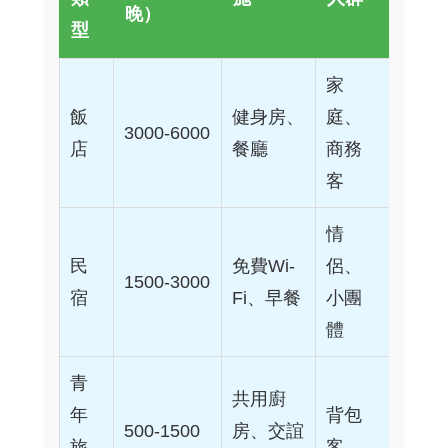
晚）
型
家
飯
健身房、
庭、
3000-6000
店
餐廳
商務
客
情
民
免費Wi-
侶、
1500-3000
宿
Fi、早餐
小團
體
青
共用廚
年
背包
500-1500
房、交誼
旅
客