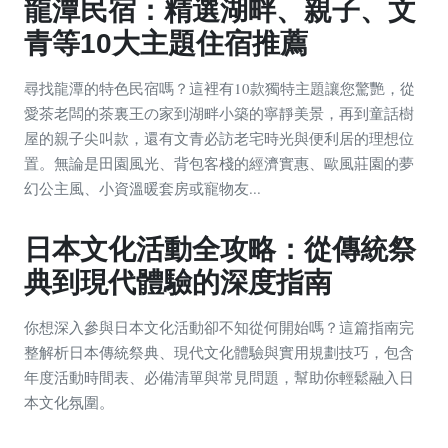
龍潭民宿：精選湖畔、親子、文
青等10大主題住宿推薦
尋找龍潭的特色民宿嗎？這裡有10款獨特主題讓您驚艷，從
愛茶老闆的茶裏王の家到湖畔小築的寧靜美景，再到童話樹
屋的親子尖叫款，還有文青必訪老宅時光與便利居的理想位
置。無論是田園風光、背包客棧的經濟實惠、歐風莊園的夢
幻公主風、小資溫暖套房或寵物友...
日本文化活動全攻略：從傳統祭
典到現代體驗的深度指南
你想深入參與日本文化活動卻不知從何開始嗎？這篇指南完
整解析日本傳統祭典、現代文化體驗與實用規劃技巧，包含
年度活動時間表、必備清單與常見問題，幫助你輕鬆融入日
本文化氛圍。