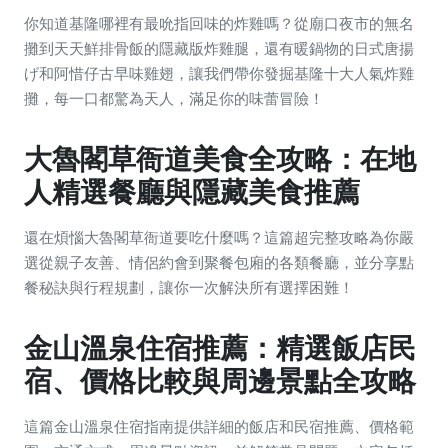
你知道基隆哪裡有最吮指回味的炸雞嗎？從廟口夜市的無名
攤到天天鮮排骨飯的隱藏版炸雞腿，還有暖鍋物的日式唐揚
げ和阿惜仔古早味雞翅，讓我們帶你發掘基隆十大人氣炸雞
攤，每一口都驚為天人，滿足你的味蕾冒險！
大魯閣草衙道美食全攻略：在地
人精選餐廳與隱藏美食推薦
還在煩惱大魯閣草衙道要吃什麼嗎？這篇超完整攻略為你嚴
選從親子友善、情侶約會到聚餐包廂的各類餐廳，並分享點
餐秘訣與行程規劃，讓你一次解決所有選擇困難！
金山溫泉住宿推薦：精選飯店民
宿、價格比較與周邊景點全攻略
這篇金山溫泉住宿指南提供詳細的飯店和民宿推薦、價格範