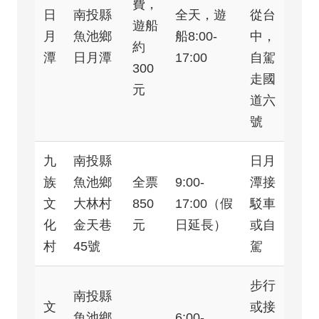
費，
日
南投縣
全天，遊
從台
遊船
月
魚池鄉
船8:00-
中，
約
潭
日月潭
17:00
自駕
300
走國
元
道六
號
九
南投縣
日月
族
魚池鄉
全票
9:00-
潭接
文
大林村
850
17:00（假
駁車
化
金天巷
元
日延長）
或自
村
45號
駕
步行
南投縣
文
或接
魚池鄉
6:00-