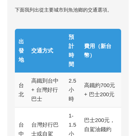
下面我列出從主要城市到魚池鄉的交通選項。
預
出
計
費用（新台
發
交通方式
時
幣）
地
間
高鐵到台中
2.5
台
高鐵約700元
+ 台灣好行
小
北
+ 巴士200元
巴士
時
1-
巴士200元，
台
台灣好行巴
1.5
自駕油錢約
中
士或自駕
小