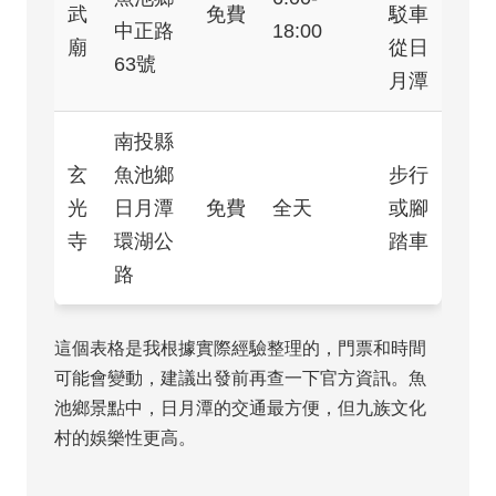
武
免費
駁車
中正路
18:00
廟
從日
63號
月潭
南投縣
玄
魚池鄉
步行
光
日月潭
免費
全天
或腳
寺
環湖公
踏車
路
這個表格是我根據實際經驗整理的，門票和時間
可能會變動，建議出發前再查一下官方資訊。魚
池鄉景點中，日月潭的交通最方便，但九族文化
村的娛樂性更高。