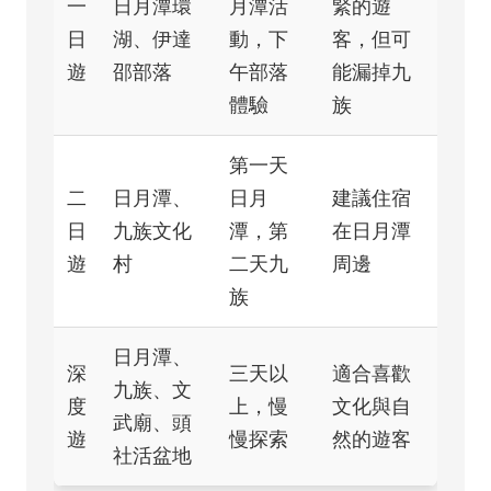
一
日月潭環
月潭活
緊的遊
日
湖、伊達
動，下
客，但可
遊
邵部落
午部落
能漏掉九
體驗
族
第一天
二
日月潭、
日月
建議住宿
日
九族文化
潭，第
在日月潭
遊
村
二天九
周邊
族
日月潭、
深
三天以
適合喜歡
九族、文
度
上，慢
文化與自
武廟、頭
遊
慢探索
然的遊客
社活盆地