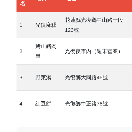
名
花蓮縣光復鄉中山路一段
1
光復麻糬
123號
烤山豬肉
2
光復夜市內（週末營業）
串
3
野菜湯
光復鄉大同路45號
4
紅豆餅
光復鄉中正路78號