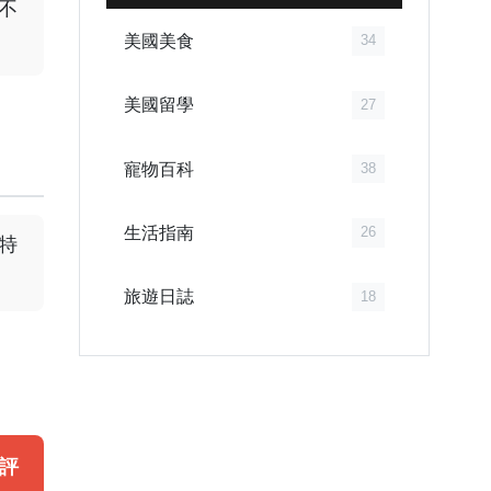
不
美國美食
34
美國留學
27
寵物百科
38
生活指南
26
特
旅遊日誌
18
評