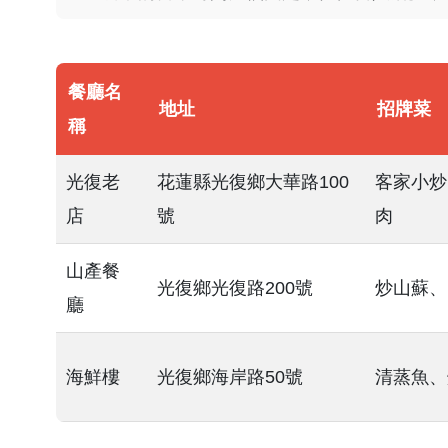
餐廳名
地址
招牌菜
稱
光復老
花蓮縣光復鄉大華路100
客家小炒
店
號
肉
山產餐
光復鄉光復路200號
炒山蘇、
廳
海鮮樓
光復鄉海岸路50號
清蒸魚、