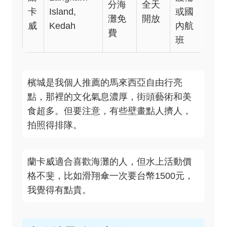
分海
全天
卡
Island,
或國
灘免
開放
威
Kedah
內航
費
班
檳城是我個人推薦的馬來西亞自由行亮
點，那裡的文化氣息濃厚，街頭藝術和美
食超多。但要注意，有些壁畫點人擠人，
拍照得排隊。
蘭卡威適合喜歡海灘的人，但水上活動價
格不斐，比如滑翔傘一次要台幣1500元，
我覺得有點貴。