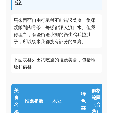
亞
馬來西亞自由行絕對不能錯過美食，從椰
漿飯到肉骨茶，每樣都讓人流口水。但我
得坦白，有些街邊小攤的衛生讓我拉肚
子，所以後來我都挑有評分的餐廳。
下面表格列出我吃過的推薦美食，包括地
址和價格：
美
價格
特
食
範圍
營
推薦餐廳
地址
色
名
（台
時
菜
稱
幣）