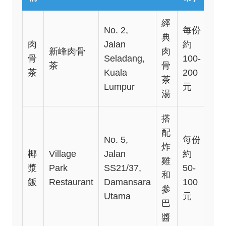
經
No. 2,
每份
典
肉
Jalan
約
新峰肉骨
肉
7:0
骨
Seladang,
100-
茶
骨
22
茶
Kuala
200
茶
Lumpur
元
湯
搭
配
No. 5,
每份
炸
椰
Village
Jalan
約
雞
7:0
漿
Park
SS21/37,
50-
和
18
飯
Restaurant
Damansara
100
參
Utama
元
巴
醬