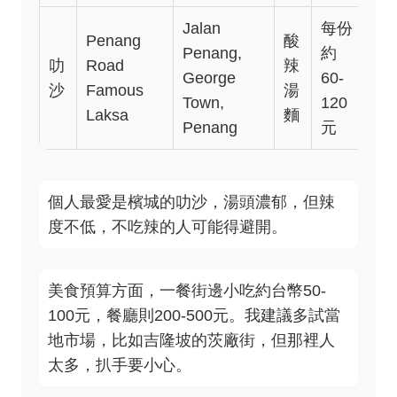
Jalan
每份
Penang
酸
Penang,
約
叻
Road
辣
10:
George
60-
沙
Famous
湯
19
Town,
120
Laksa
麵
Penang
元
個人最愛是檳城的叻沙，湯頭濃郁，但辣
度不低，不吃辣的人可能得避開。
美食預算方面，一餐街邊小吃約台幣50-
100元，餐廳則200-500元。我建議多試當
地市場，比如吉隆坡的茨廠街，但那裡人
太多，扒手要小心。