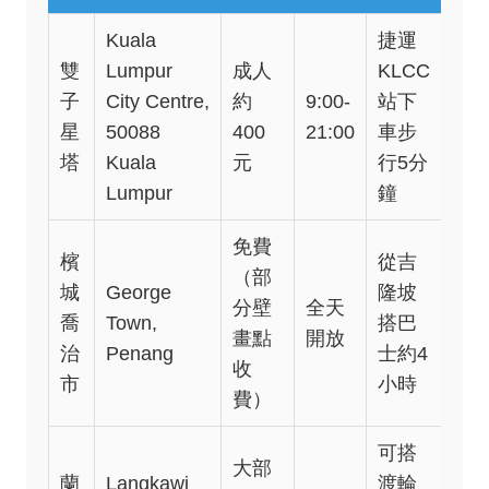
Kuala
捷運
雙
Lumpur
成人
KLCC
子
City Centre,
約
9:00-
站下
星
50088
400
21:00
車步
塔
Kuala
元
行5分
Lumpur
鐘
免費
檳
從吉
（部
城
George
隆坡
分壁
全天
喬
Town,
搭巴
畫點
開放
治
Penang
士約4
收
市
小時
費）
可搭
大部
蘭
Langkawi
渡輪