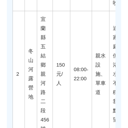
吵。
宜
蘭
適合
縣
家
五
庭，
冬
結
親水
但淋
山
鄉
150
設
浴間
河
08:00-
2
親
元/
施、
水壓
露
22:00
河
人
單車
不
營
路
道
穩，
地
二
我有
段
點失
456
望。