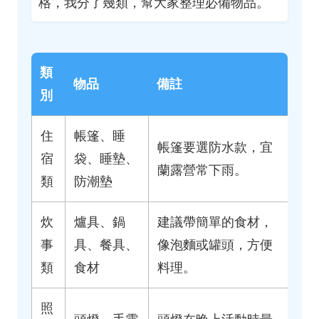
格，我分了幾類，幫大家整理必備物品。
類
物品
備註
別
住
帳篷、睡
帳篷要選防水款，宜
宿
袋、睡墊、
蘭露營常下雨。
類
防潮墊
炊
爐具、鍋
建議帶簡單的食材，
事
具、餐具、
像泡麵或罐頭，方便
類
食材
料理。
照