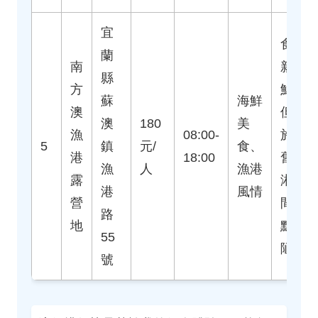
宜
食物
蘭
南
新
縣
方
鮮，
蘇
海鮮
澳
但設
澳
180
美
漁
08:00-
施較
5
鎮
元/
食、
港
18:00
舊，
漁
人
漁港
露
淋浴
港
風情
營
間有
路
地
點簡
55
陋。
號