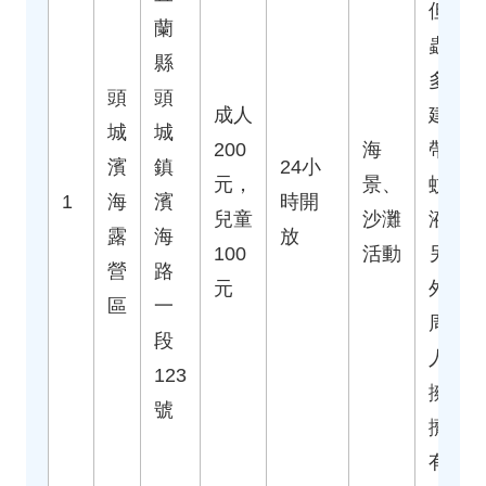
但蚊
蘭
蟲
縣
多，
頭
頭
成人
建議
城
城
200
海
帶防
濱
鎮
24小
元，
景、
蚊
1
海
濱
時開
兒童
沙灘
液。
露
海
放
100
活動
另
營
路
元
外，
區
一
周末
段
人潮
123
擁
號
擠，
有點