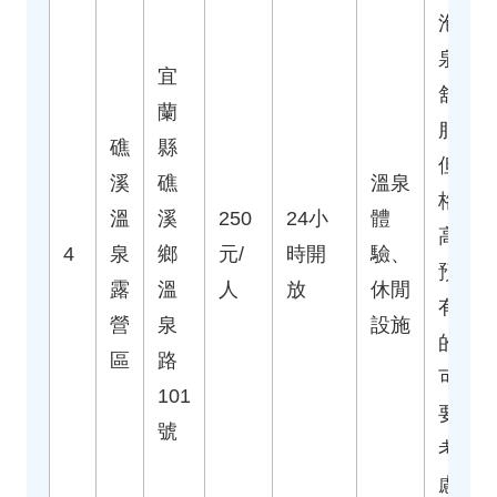
泡溫
泉很
宜
舒
蘭
服，
礁
縣
但價
溪
礁
溫泉
格偏
溫
溪
250
24小
體
高，
4
泉
鄉
元/
時開
驗、
預算
露
溫
人
放
休閒
有限
營
泉
設施
的人
區
路
可能
101
要多
號
考
慮。