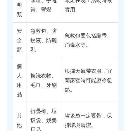
頭燈、手電
頭燈在晚上活動時最
明
筒、營燈
實用。
類
安
急救包、防
急救包要包括繃帶、
全
蚊液、防曬
消毒水等。
類
乳
個
根據天氣帶衣服，宜
人
換洗衣物、
蘭露營時可能忽冷忽
用
毛巾、牙刷
熱。
品
折疊椅、垃
其
垃圾袋一定要帶，保
圾袋、娛樂
他
持環境清潔。
用品