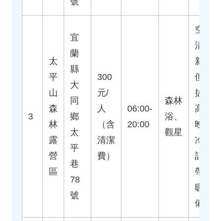
號
空氣
宜
清
蘭
太
新，
縣
平
300
但海
大
山
元/
拔
同
森林
森
人
06:00-
高，
3
鄉
浴、
林
（含
20:00
晚上
太
觀星
露
清潔
冷，
平
營
費）
記得
巷
區
帶保
78
暖裝
號
備。