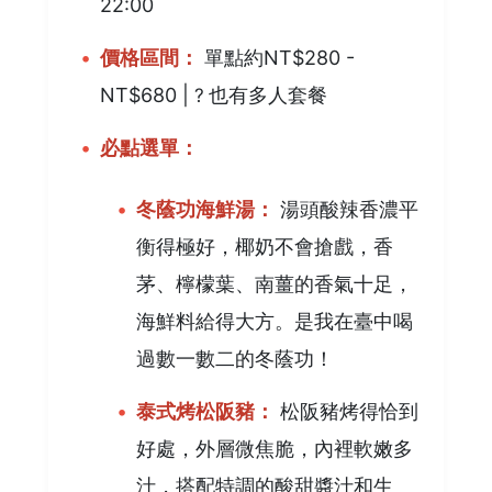
22:00
價格區間：
單點約NT$280 -
NT$680 |
?️
也有多人套餐
必點選單：
冬蔭功海鮮湯：
湯頭酸辣香濃平
衡得極好，椰奶不會搶戲，香
茅、檸檬葉、南薑的香氣十足，
海鮮料給得大方。是我在臺中喝
過數一數二的冬蔭功！
泰式烤松阪豬：
松阪豬烤得恰到
好處，外層微焦脆，內裡軟嫩多
汁，搭配特調的酸甜醬汁和生