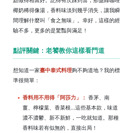
點做得相當好。記得有次踩到雷，那盤綠咖哩
椰奶稀得像湯，香料味淡到幾乎消失，讓我瞬
間理解什麼叫「食之無味」。幸好，這樣的經
驗不多，更多的是驚豔與滿足！
點評關鍵：老饕教你這樣看門道
想知道一家
臺中泰式料理
夠不夠道地？我的標
準很簡單：
香料用不用得「阿莎力」：
香茅、南
薑、檸檬葉、香菜根...這些基本款，味道
濃不濃鬱、新不新鮮，一吃就知道。那種
香料味若有似無的，直接出局！