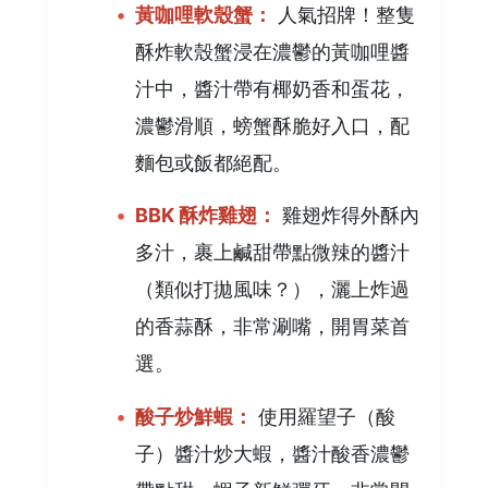
黃咖哩軟殼蟹：
人氣招牌！整隻
酥炸軟殼蟹浸在濃鬱的黃咖哩醬
汁中，醬汁帶有椰奶香和蛋花，
濃鬱滑順，螃蟹酥脆好入口，配
麵包或飯都絕配。
BBK 酥炸雞翅：
雞翅炸得外酥內
多汁，裹上鹹甜帶點微辣的醬汁
（類似打拋風味？），灑上炸過
的香蒜酥，非常涮嘴，開胃菜首
選。
酸子炒鮮蝦：
使用羅望子（酸
子）醬汁炒大蝦，醬汁酸香濃鬱