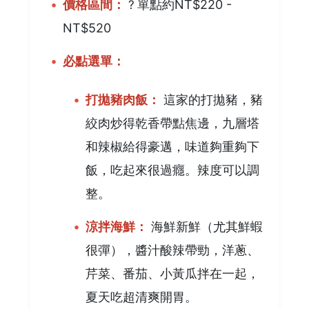
價格區間：
?
單點約NT$220 -
NT$520
必點選單：
打拋豬肉飯：
這家的打拋豬，豬
絞肉炒得乾香帶點焦邊，九層塔
和辣椒給得豪邁，味道夠重夠下
飯，吃起來很過癮。辣度可以調
整。
涼拌海鮮：
海鮮新鮮（尤其鮮蝦
很彈），醬汁酸辣帶勁，洋蔥、
芹菜、番茄、小黃瓜拌在一起，
夏天吃超清爽開胃。