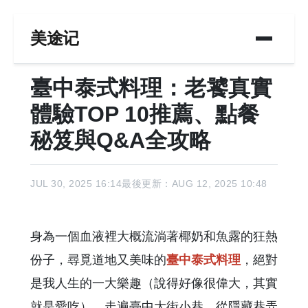
美途记
臺中泰式料理：老饕真實
體驗TOP 10推薦、點餐
秘笈與Q&A全攻略
JUL 30, 2025 16:14
最後更新：AUG 12, 2025 10:48
身為一個血液裡大概流淌著椰奶和魚露的狂熱
份子，尋覓道地又美味的
臺中泰式料理
，絕對
是我人生的一大樂趣（說得好像很偉大，其實
就是愛吃）。走遍臺中大街小巷，從隱藏巷弄