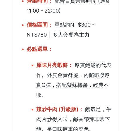
營業時間：
配合百貨營業時間 (通常
11:00 - 22:00)
價格區間：
單點約NT$300 -
NT$780 |
多人套餐為主力
必點選單：
原味月亮蝦餅：
厚實飽滿的代表
作。外皮金黃酥脆，內餡蝦漿厚
實Q彈，搭配紫蘇梅醬，經典不
敗。
辣炒牛肉 (升級版)：
鑊氣足，牛
肉片炒得入味，鹹香帶辣非常下
飯。是口味較重的菜色。