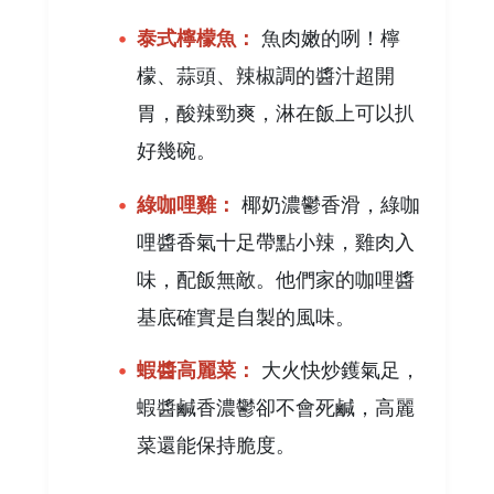
泰式檸檬魚：
魚肉嫩的咧！檸
檬、蒜頭、辣椒調的醬汁超開
胃，酸辣勁爽，淋在飯上可以扒
好幾碗。
綠咖哩雞：
椰奶濃鬱香滑，綠咖
哩醬香氣十足帶點小辣，雞肉入
味，配飯無敵。他們家的咖哩醬
基底確實是自製的風味。
蝦醬高麗菜：
大火快炒鑊氣足，
蝦醬鹹香濃鬱卻不會死鹹，高麗
菜還能保持脆度。