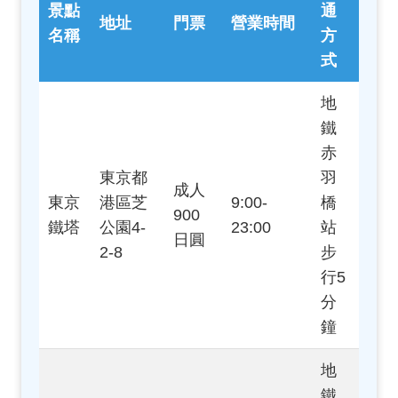
景點
通
地址
門票
營業時間
名稱
方
式
地
鐵
赤
東京都
羽
成人
東京
港區芝
9:00-
橋
900
鐵塔
公園4-
23:00
站
日圓
2-8
步
行5
分
鐘
地
鐵