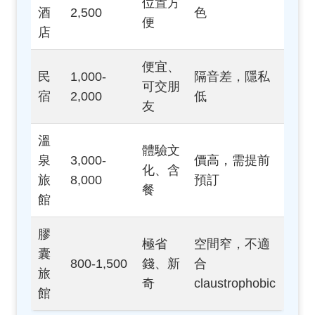
位置方
酒
2,500
色
便
店
便宜、
民
1,000-
隔音差，隱私
可交朋
宿
2,000
低
友
溫
體驗文
泉
3,000-
價高，需提前
化、含
旅
8,000
預訂
餐
館
膠
極省
空間窄，不適
囊
800-1,500
錢、新
合
旅
奇
claustrophobic
館