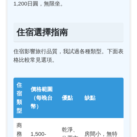
1,200日圓，無限坐。
住宿選擇指南
住宿影響旅行品質，我試過各種類型。下面表
格比較常見選項。
住
價格範圍
宿
（每晚台
優點
缺點
類
幣）
型
商
乾淨、
務
1,500-
房間小，無特