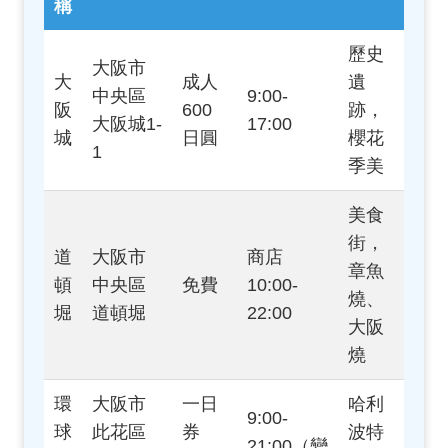
稱
歷史
大阪市
大
成人
遺
中央區
9:00-
阪
600
跡，
大阪城1-
17:00
城
日圓
櫻花
1
季美
美食
街，
道
大阪市
商店
章魚
頓
中央區
免費
10:00-
燒、
堀
道頓堀
22:00
大阪
燒
環
大阪市
一日
哈利
9:00-
球
此花區
券
波特
21:00（變