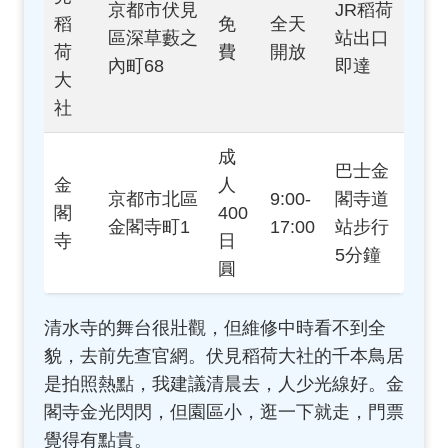
京都市伏見
JR稻荷
稻
免
全天
區深草藪之
站出口
荷
費
開放
內町68
即達
大
社
成
巴士金
金
人
京都市北區
9:00-
閣寺道
閣
400
金閣寺町1
17:00
站步行
寺
日
5分鐘
圓
清水寺的舞台很壯觀，但維修中時看不到全
貌，去前先查官網。伏見稻荷大社的千本鳥居
是拍照熱點，我建議清晨去，人少光線好。金
閣寺金光閃閃，但園區小，逛一下就走，門票
覺得有點貴。