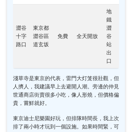
地
鐵
澀谷
東京都
澀
十字
澀谷區
免費
全天開放
谷
路口
道玄坂
站
出
口
淺草寺是東京的代表，雷門大灯笼很壯觀，但
人擠人，我建議早上去避開人潮。旁邊的仲見
世通商店街賣很多小吃，像人形燒，但價格偏
貴，嘗鮮就好。
東京迪士尼樂園好玩，但排隊時間長，我上次
排了兩小時才玩到一個設施。如果時間緊，可