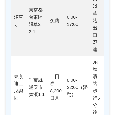
淺
東京都
草
淺草
台東區
6:00-
免費
站
寺
淺草2-
17:00
出
3-1
口
即
達
JR
舞
東京
一日
濱
千葉縣
8:00-
迪士
券
站
浦安市
22:00（變
尼樂
8,200
步
舞濱1-1
動）
園
日圓
行5
分
鐘