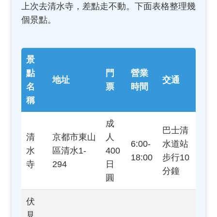
上次去清水寺，差點走不動。下面表格整理幾
個景點。
景
點
門
營業
地址
交通
名
票
時間
稱
成
巴士清
清
京都市東山
人
6:00-
水道站
水
區清水1-
400
18:00
步行10
寺
294
日
分鐘
圓
伏
見