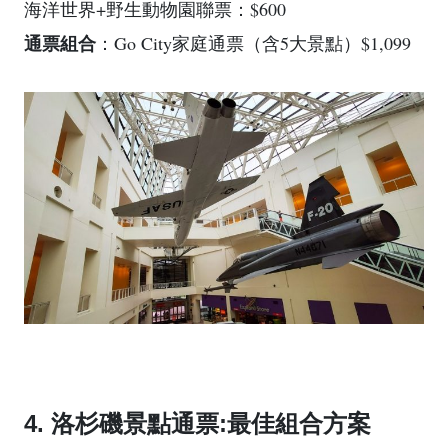
海洋世界+野生動物園聯票：$600
通票組合
：Go City家庭通票（含5大景點）$1,099
4. 洛杉磯景點通票:最佳組合方案