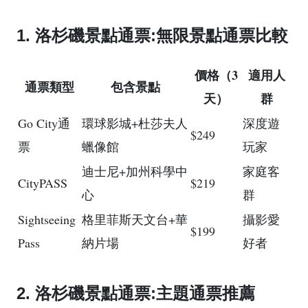
1. 洛杉磯景點通票:無限景點通票比較
價格（3
適用人
通票類型
包含景點
天）
群
Go City通
環球影城+杜莎夫人
深度遊
$249
票
蠟像館
玩家
迪士尼+加州科學中
家庭客
CityPASS
$219
心
群
Sightseeing
格里菲斯天文台+華
攝影愛
$199
Pass
納片場
好者
2. 洛杉磯景點通票:主題通票推薦