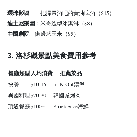
環球影城
：三把掃帚酒吧的黃油啤酒（$15）
迪士尼樂園
：米奇造型冰淇淋（$8）
中國劇院
：街邊烤玉米（$5）
3. 洛杉磯景點美食費用參考
餐廳類型
人均消費
推薦菜品
快餐
$10-15
In-N-Out漢堡
異國料理
$20-30
韓國城烤肉
頂級餐廳
$100+
Providence海鮮