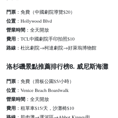
門票
：免費（中國劇院導覽$20）
位置
：Hollywood Blvd
營業時間
：全天開放
費用
：TCL中國劇院手印拍照$10
路線
：杜比劇院→柯達劇院→好萊塢博物館
洛杉磯景點推薦排行榜8. 威尼斯海灘
門票
：免費（滑板公園$5/小時）
位置
：Venice Beach Boardwalk
營業時間
：全天開放
費用
：租單車$15/天，沙灘椅$10
路線
：肌肉灘→運河區→Abbot Kinney街