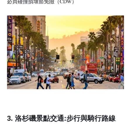
必買碰撞損壞豁免險（CDW）
3. 洛杉磯景點交通:步行與騎行路線