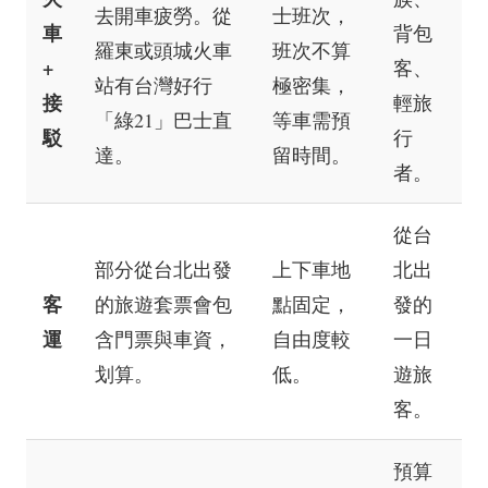
去開車疲勞。從
士班次，
車
背包
羅東或頭城火車
班次不算
+
客、
站有台灣好行
極密集，
接
輕旅
「綠21」巴士直
等車需預
駁
行
達。
留時間。
者。
從台
部分從台北出發
上下車地
北出
客
的旅遊套票會包
點固定，
發的
運
含門票與車資，
自由度較
一日
划算。
低。
遊旅
客。
預算