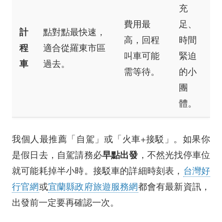
充
費用最
足、
計
點對點最快速，
高，回程
時間
程
適合從羅東市區
叫車可能
緊迫
車
過去。
需等待。
的小
團
體。
我個人最推薦「自駕」或「火車+接駁」。如果你
早點出發
是假日去，自駕請務必
，不然光找停車位
就可能耗掉半小時。接駁車的詳細時刻表，
台灣好
行官網
或
宜蘭縣政府旅遊服務網
都會有最新資訊，
出發前一定要再確認一次。