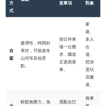
方
意事項
對象
式
家
庭、
假日停車
多人
最彈性，時間好
場一位難
出
自
掌控，可順遊冬
求，國道
遊、
駕
山河等其他景
五號易塞
想深
點。
車。
度玩
宜蘭
者。
無車
輕鬆無壓力，免
需配合巴
火
族、