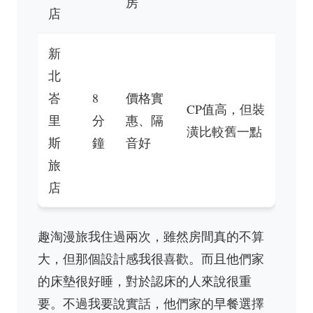
房
店
新
北
峇
8
價格實
CP值高，但裝
里
分
惠、隔
潢比較舊一點
斯
鐘
音好
旅
店
趣淘漫旅我住過兩次，雖然房間真的不算
大，但那個設計感我很喜歡。而且他們家
的床墊很好睡，對於認床的人來說很重
要。不過我要說實話，他們家的早餐選擇