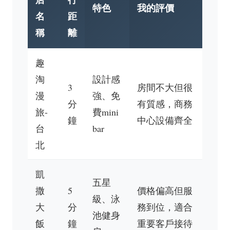
特色
我的評價
名
距
稱
離
趣
淘
設計感
3
房間不大但很
漫
強、免
分
有質感，商務
旅-
費mini
鐘
中心設備齊全
台
bar
北
凱
五星
撒
5
價格偏高但服
級、泳
大
分
務到位，適合
池健身
飯
鐘
重要客戶接待