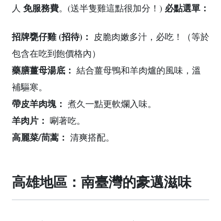
免服務費
必點選單：
人
。(送半隻雞這點很加分！)
招牌甕仔雞 (招待)：
皮脆肉嫩多汁，必吃！（等於
包含在吃到飽價格內）
藥膳薑母湯底：
結合薑母鴨和羊肉爐的風味，溫
補驅寒。
帶皮羊肉塊：
煮久一點更軟爛入味。
羊肉片：
唰著吃。
高麗菜/茼蒿：
清爽搭配。
高雄地區：南臺灣的豪邁滋味