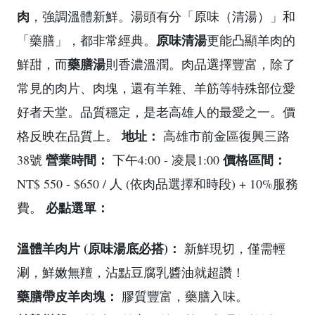
肉
，強調溫體新鮮。湯頭有分「原味（清湯）」和
原味清湯
「藥膳」，都非常經典。
更能凸顯羊肉的
藥膳湯
鮮甜，而
則香濃溫潤。肉品選擇豐富，除了
常見的肉片、肉塊，還有羊雜、羊筋等特殊部位愛
好者天堂。品質穩定，是老高雄人的最愛之一。價
地址：
格反映在品質上。
高雄市前金區復興三路
營業時間：
價格區間：
38號
下午4:00 - 凌晨1:00
NT$ 550 - $650 / 人 (依肉品選擇和時段) + 10%服務
必點選單：
費。
溫體羊肉片 (原味湯底必搭)：
新鮮現切，僅需輕
涮，鮮嫩無羶，沾點豆腐乳醬油就超讚！
藥膳帶皮羊肉塊：
膠質豐富，藥膳入味。