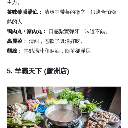
主力。
薑味藥膳湯底：
清爽中帶薑的微辛，很適合怕燥
熱的人。
鴨肉丸 / 豬肉丸：
口感紮實彈牙，味道不錯。
高麗菜：
清甜，煮軟了吸湯好吃。
麵線：
拌點湯汁和麻油，簡單卻滿足。
5. 羊霸天下 (蘆洲店)