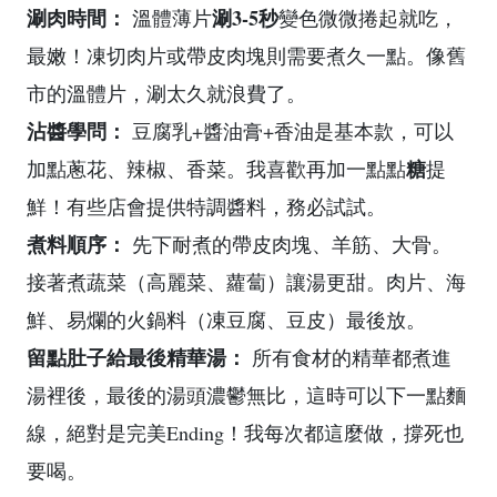
涮肉時間：
涮3-5秒
溫體薄片
變色微微捲起就吃，
最嫩！凍切肉片或帶皮肉塊則需要煮久一點。像舊
市的溫體片，涮太久就浪費了。
沾醬學問：
豆腐乳+醬油膏+香油是基本款，可以
糖
加點蔥花、辣椒、香菜。我喜歡再加一點點
提
鮮！有些店會提供特調醬料，務必試試。
煮料順序：
先下耐煮的帶皮肉塊、羊筋、大骨。
接著煮蔬菜（高麗菜、蘿蔔）讓湯更甜。肉片、海
鮮、易爛的火鍋料（凍豆腐、豆皮）最後放。
留點肚子給最後精華湯：
所有食材的精華都煮進
湯裡後，最後的湯頭濃鬱無比，這時可以下一點麵
線，絕對是完美Ending！我每次都這麼做，撐死也
要喝。