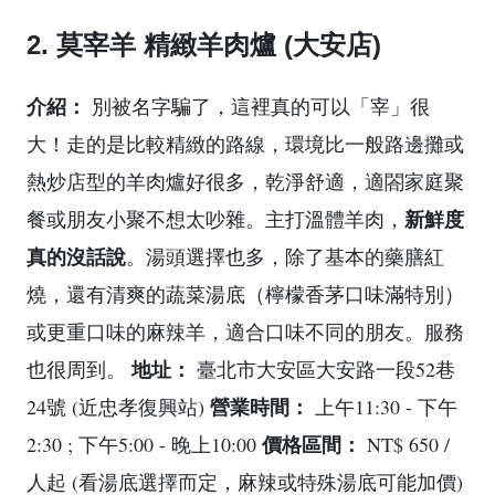
2. 莫宰羊 精緻羊肉爐 (大安店)
介紹：
別被名字騙了，這裡真的可以「宰」很
大！走的是比較精緻的路線，環境比一般路邊攤或
熱炒店型的羊肉爐好很多，乾淨舒適，適閤家庭聚
新鮮度
餐或朋友小聚不想太吵雜。主打溫體羊肉，
真的沒話說
。湯頭選擇也多，除了基本的藥膳紅
燒，還有清爽的蔬菜湯底（檸檬香茅口味滿特別）
或更重口味的麻辣羊，適合口味不同的朋友。服務
地址：
也很周到。
臺北市大安區大安路一段52巷
營業時間：
24號 (近忠孝復興站)
上午11:30 - 下午
價格區間：
2:30 ; 下午5:00 - 晚上10:00
NT$ 650 /
人起 (看湯底選擇而定，麻辣或特殊湯底可能加價)