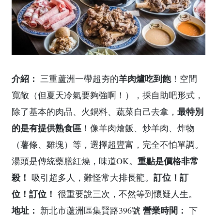
介紹：
羊肉爐吃到飽
三重蘆洲一帶超夯的
！空間
寬敞（但夏天冷氣要夠強啊！），採自助吧形式，
最特別
除了基本的肉品、火鍋料、蔬菜自己去拿，
的是有提供熟食區
！像羊肉燴飯、炒羊肉、炸物
（薯條、雞塊）等，選擇超豐富，完全不怕單調。
重點是價格非常
湯頭是傳統藥膳紅燒，味道OK。
殺！
訂位！訂
吸引超多人，難怪常大排長龍。
位！訂位！
很重要說三次，不然等到懷疑人生。
地址：
營業時間：
新北市蘆洲區集賢路396號
下