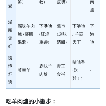
鮮)
卷)
皮塊)
肉
愛
爐
湯
霸味羊肉
下港吔
舊市
下港吔
下
頭
爐 (藥膳
(紅燒
(原味
/ 羊霸
港
偏
溫潤)
重醬)
清甜)
天下
吔
好
環
咕咕香
境
霸味羊
帝王
莫宰羊
(送
-
舒
肉爐
食補
雞！)
適
吃羊肉爐的小撇步：