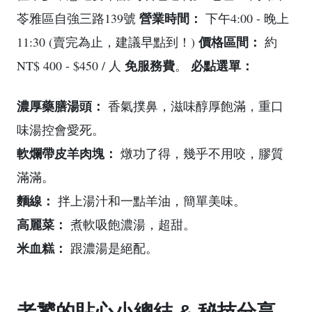
營業時間：
苓雅區自強三路139號
下午4:00 - 晚上
價格區間：
11:30 (賣完為止，建議早點到！)
約
免服務費
必點選單：
NT$ 400 - $450 / 人
。
濃厚藥膳湯頭：
香氣撲鼻，滋味醇厚飽滿，重口
味湯控會愛死。
軟爛帶皮羊肉塊：
燉功了得，幾乎不用咬，膠質
滿滿。
麵線：
拌上湯汁和一點羊油，簡單美味。
高麗菜：
煮軟吸飽濃湯，超甜。
米血糕：
跟濃湯是絕配。
老饕的貼心小總結 & 秘技分享