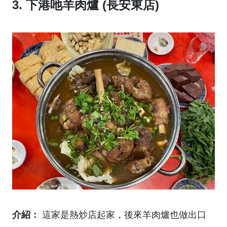
3. 下港吔羊肉爐 (長安東店)
介紹：
這家是熱炒店起家，後來羊肉爐也做出口