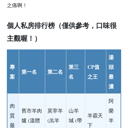
之痛啊！
個人私房排行榜（僅供參考，口味很
主觀喔！）
湯
專
第三
CP值
頭
第一名
第二名
案
名
之王
最
濃
阿
肉
舊市羊肉
莫宰羊
山羊
榮
質
羊霸天
爐 (溫體
(羔羊
城 (帶
羊
最
下