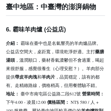
臺中地區：中臺灣的澎湃鍋物
6. 霸味羊肉爐 (公益店)
介紹：
霸味在臺中也是名氣響亮的羊肉爐品牌。
藥膳
公益店空間大，桌距寬，環境乾淨舒適。主打
湯頭
，溫潤順口，藥材香氣濃鬱但不會過重，喝起
來很舒服，感覺很養生（心理安慰？）。羊肉部分
帶皮羊肉塊
羊肉片
提供
和
，品質穩定，該有的都
有。走精緻路線，價格稍高，但用餐體驗不錯。
地址：
營業時間：
臺中市南屯區公益路二段612號
價格區間：
下午4:00 - 凌晨12:00
NT$ 580 / 人 +
羊肉爐吃到
10%服務費。屬於臺中地區較高價位的