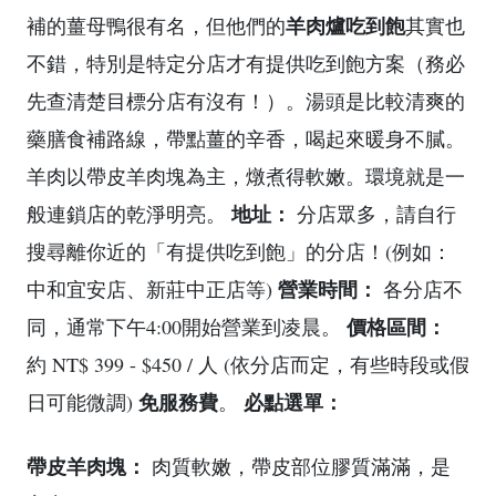
羊肉爐吃到飽
補的薑母鴨很有名，但他們的
其實也
不錯，特別是特定分店才有提供吃到飽方案（務必
先查清楚目標分店有沒有！）。湯頭是比較清爽的
藥膳食補路線，帶點薑的辛香，喝起來暖身不膩。
羊肉以帶皮羊肉塊為主，燉煮得軟嫩。環境就是一
地址：
般連鎖店的乾淨明亮。
分店眾多，請自行
搜尋離你近的「有提供吃到飽」的分店！(例如：
營業時間：
中和宜安店、新莊中正店等)
各分店不
價格區間：
同，通常下午4:00開始營業到凌晨。
約 NT$ 399 - $450 / 人 (依分店而定，有些時段或假
免服務費
必點選單：
日可能微調)
。
帶皮羊肉塊：
肉質軟嫩，帶皮部位膠質滿滿，是