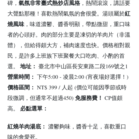
氣氛非常臺式熱炒店風格
碑，
，熱鬧滾滾，講話要
紅
大聲點那種！喜歡熱鬧氣氛的會很愛。湯頭屬於
燒風味
，味道濃鬱、醬香明顯，帶點微甜，重口味
者的心頭好。肉的部分主要是凍切的羊肉片（非溫
體），但給得頗大方，補肉速度也快。價格相對親
民，是許多上班族下班聚餐大口吃肉、小酌的首
地址：
選。
臺北市中山區長安東路二段169號之1
營業時間：
下午5:00 - 凌晨2:00 (宵夜場好選擇！)
價格區間：
NT$ 399 / 人起 (價位可能因季節或時
免服務費！
段微調，但通常不超過450)
CP值頗
必點選單：
高。
紅燒羊肉湯底：
濃鬱夠味，醬香十足，喜歡重口
味的會愛死。