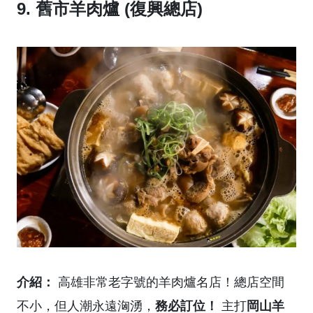
9. 舊市羊肉爐 (復興總店)
介紹：
高雄非常老字號的羊肉爐名店！總店空間
務必訂位！
岡山羊
不小，但人潮永遠洶湧，
主打