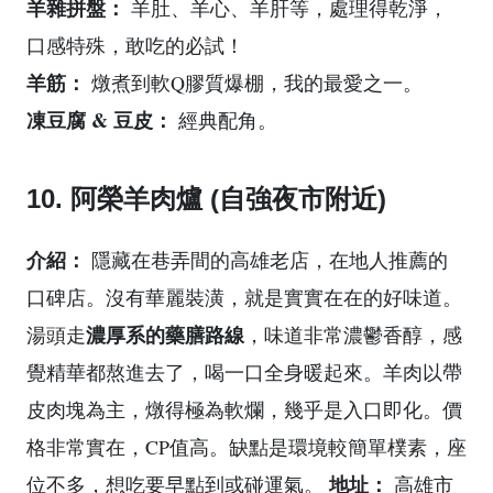
羊雜拼盤：
羊肚、羊心、羊肝等，處理得乾淨，
口感特殊，敢吃的必試！
羊筋：
燉煮到軟Q膠質爆棚，我的最愛之一。
凍豆腐 & 豆皮：
經典配角。
10. 阿榮羊肉爐 (自強夜市附近)
介紹：
隱藏在巷弄間的高雄老店，在地人推薦的
口碑店。沒有華麗裝潢，就是實實在在的好味道。
濃厚系的藥膳路線
湯頭走
，味道非常濃鬱香醇，感
覺精華都熬進去了，喝一口全身暖起來。羊肉以帶
皮肉塊為主，燉得極為軟爛，幾乎是入口即化。價
格非常實在，CP值高。缺點是環境較簡單樸素，座
地址：
位不多，想吃要早點到或碰運氣。
高雄市