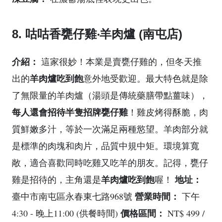
8. 咕咕香甕仔雞‧羊肉爐 (南屯店)
介紹：
這家很妙！本業是賣甕仔雞的，但冬天推
羊肉爐吃到飽
出的
意外地受歡迎。最大特色就是除
了無限量的羊肉爐（湯頭是傳統藥膳帶點薑味），
每人還會招待半隻招牌甕仔雞
！雞皮烤得酥脆，肉
質鮮嫩多汁，等於一次滿足兩種慾望。羊肉部分就
是標準的肉塊和肉片，品質中規中矩。環境算寬
敞，適合喜歡同時吃雞又吃羊的朋友。記得，甕仔
羊肉爐吃到飽
地址：
雞是招待的，主角還是
喔！
營業時間：
臺中市南屯區永春東七路968號
下午
價格區間：
4:30 - 晚上11:00 (供餐時間)
NT$ 499 /