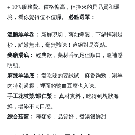
+ 10%服務費。價格偏高，但換來的是品質和環
必點選單：
境，看你覺得值不值囉。
溫體羔羊卷：
新鮮現切，薄如蟬翼，下鍋輕涮幾
秒，鮮嫩無比，毫無羶味！這絕對是亮點。
藥膳湯底：
經典款，藥材香氣足但順口，溫補感
明顯。
麻辣羊湯底：
愛吃辣的要試試，麻香夠勁，涮羊
肉特別過癮，裡面的鴨血豆腐也入味。
手工花枝漿/蝦仁漿：
真材實料，吃得到塊狀海
鮮，增添不同口感。
綜合菇籃：
種類多，品質好，煮湯很鮮甜。