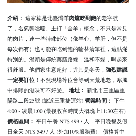
介紹：
羊肉爐吃到飽
這家算是北臺灣
的老字號
了，名氣響噹噹。主打「全羊」概念，不只是常見
的肉片，連一些特殊部位（像羊心、羊肝，但不是
每次都有）也可能在吃到飽的輪替清單裡，這點滿
特別的。湯頭是傳統藥膳路線，溫和不燥，喝起來
強烈建議
很舒服。他們家生意超好，尤其是冬天，
一定要訂位
！不然現場等位會等到天荒地老，寒風
地址：
中排隊的滋味可不好受。
新北市三重區重
營業時間：
陽路二段25號 (靠近三重捷運站)
下午
4:00 - 凌晨1:00 (最後收客時間大概晚上11:30左右)
價格區間：
平日午餐 NT$ 499 / 人，平日晚餐及假
日全天 NT$ 549 / 人 (外加10%服務費)。價格算中