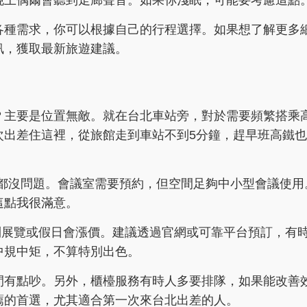
晚上偶爾會聽到走廊聲音。如果你淺眠，可能要考慮這點
各種需求，你可以根據自己的行程選擇。如果想了解更多
訊，獲取最新旅遊建議。
？主要是位置無敵。就在台北車站旁，對於需要頻繁搭乘
次出差住這裡，從旅館走到車站不到5分鐘，趕早班高鐵
會議都沒問題。會議室需要預約，但空間足夠中小型會議使用
這點我很滿意。
但遇到展覽或假日會漲價。建議透過官網或可靠平台預訂，有
中規中矩，不算特別出色。
間有點吵。另外，櫃檯服務有時人多要排隊，如果能改善
薦的首選，尤其適合第一次來台北出差的人。