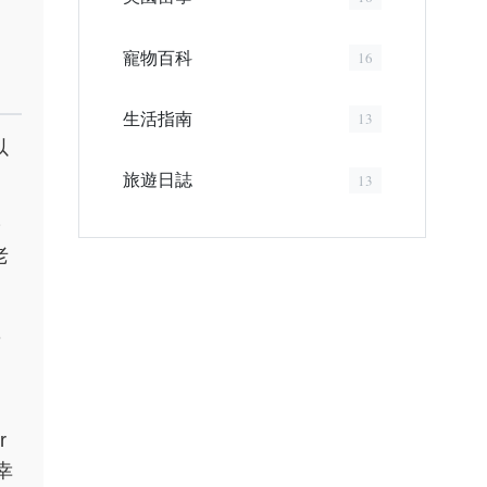
寵物百科
16
生活指南
13
以
旅遊日誌
13
另
老
，
r
幸