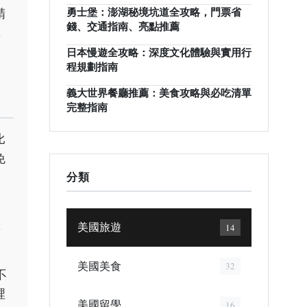
勇士堡：澎湖秘境坑道全攻略，門票省
精
錢、交通指南、亮點推薦
，
日本慢遊全攻略：深度文化體驗與實用行
程規劃指南
義大世界餐廳推薦：美食攻略與必吃清單
完整指南
比
免
分類
，
美國旅遊
14
美國美食
32
不
裡
美國留學
16