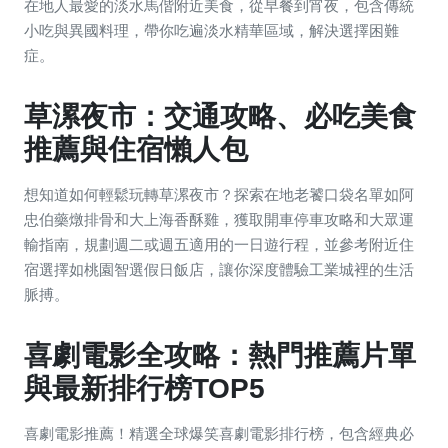
在地人最愛的淡水馬偕附近美食，從早餐到宵夜，包含傳統
小吃與異國料理，帶你吃遍淡水精華區域，解決選擇困難
症。
草漯夜市：交通攻略、必吃美食
推薦與住宿懶人包
想知道如何輕鬆玩轉草漯夜市？探索在地老饕口袋名單如阿
忠伯藥燉排骨和大上海香酥雞，獲取開車停車攻略和大眾運
輸指南，規劃週二或週五適用的一日遊行程，並參考附近住
宿選擇如桃園智選假日飯店，讓你深度體驗工業城裡的生活
脈搏。
喜劇電影全攻略：熱門推薦片單
與最新排行榜TOP5
喜劇電影推薦！精選全球爆笑喜劇電影排行榜，包含經典必